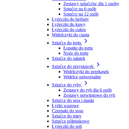
Zestawy sztućców dla 1 osoby
Sztućce na 6 osób
Sztućce na 12 osób
Łyżeczki do herbaty
Łyżeczki do kawy
Łyżeczki do cukru
Widelczyki do ciasta
Sztućce do tortu
Łopatki do tortu
Noże do tortu
Sztućce do sałatek
Sztućce do przystawek
Widelczyki do przekąsek
Widelce uniwersalne
Sztućce do ryby
Zestawy do ryb dla 6 osób
Zestawy serwingowe do ryb
Sztućce do sera i masła
Łyżki wazowe
Czerpaki do sosu
Sztućce do mięs
Sztućce półmiskowe
Łyżeczki do soli