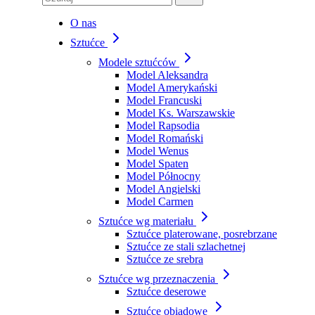
O nas
Sztućce
Modele sztućców
Model Aleksandra
Model Amerykański
Model Francuski
Model Ks. Warszawskie
Model Rapsodia
Model Romański
Model Wenus
Model Spaten
Model Północny
Model Angielski
Model Carmen
Sztućce wg materiału
Sztućce platerowane, posrebrzane
Sztućce ze stali szlachetnej
Sztućce ze srebra
Sztućce wg przeznaczenia
Sztućce deserowe
Sztućce obiadowe