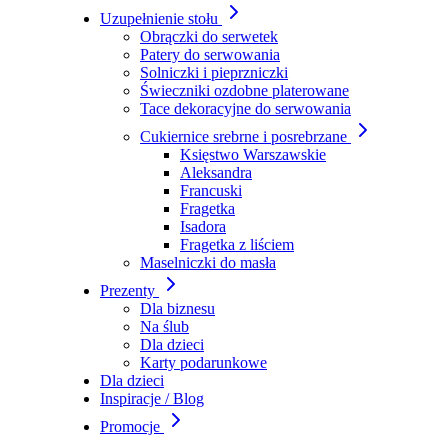
Uzupełnienie stołu
Obrączki do serwetek
Patery do serwowania
Solniczki i pieprzniczki
Świeczniki ozdobne platerowane
Tace dekoracyjne do serwowania
Cukiernice srebrne i posrebrzane
Księstwo Warszawskie
Aleksandra
Francuski
Fragetka
Isadora
Fragetka z liściem
Maselniczki do masła
Prezenty
Dla biznesu
Na ślub
Dla dzieci
Karty podarunkowe
Dla dzieci
Inspiracje / Blog
Promocje