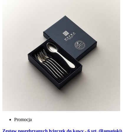
Promocja
Zestaw posrebrzanych łyżeczek do kawy - 6 szt. (Romański)