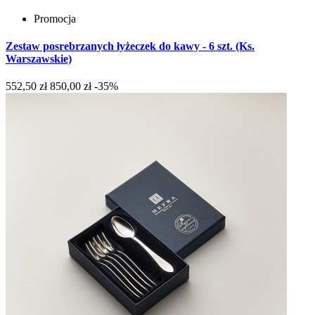
Promocja
Zestaw posrebrzanych łyżeczek do kawy - 6 szt. (Ks.
Warszawskie)
552,50 zł
850,00 zł
-35%