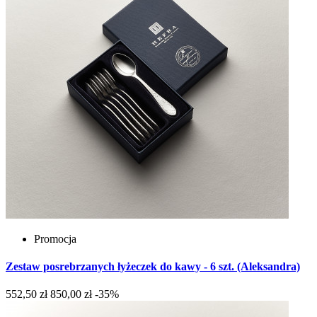
Promocja
Zestaw posrebrzanych łyżeczek do kawy - 6 szt. (Aleksandra)
552,50 zł
850,00 zł
-35%