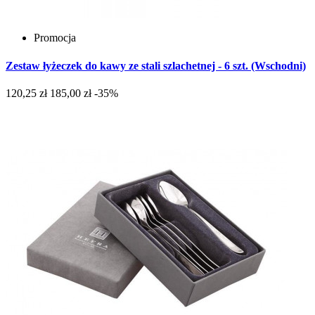
Promocja
Zestaw łyżeczek do kawy ze stali szlachetnej - 6 szt. (Wschodni)
120,25 zł
185,00 zł
-35%