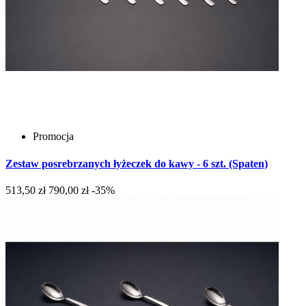
Promocja
Zestaw posrebrzanych łyżeczek do kawy - 6 szt. (Spaten)
513,50 zł
790,00 zł
-35%