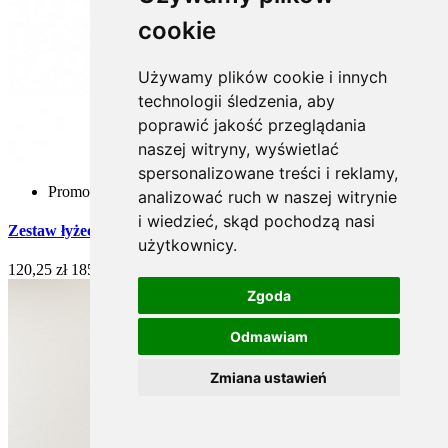
cookie
Używamy plików cookie i innych
technologii śledzenia, aby
poprawić jakość przeglądania
naszej witryny, wyświetlać
spersonalizowane treści i reklamy,
Promocja
analizować ruch w naszej witrynie
i wiedzieć, skąd pochodzą nasi
Zestaw łyżeczek do kawy ze stali szlachetnej - 6 szt. (Wenus)
użytkownicy.
120,25 zł
185,00 zł
-35%
Zgoda
Odmawiam
Zmiana ustawień