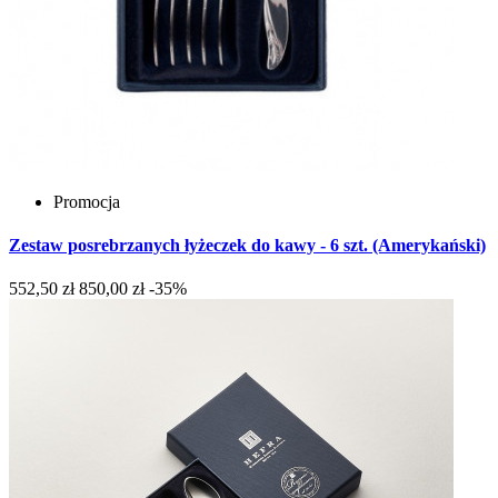
Promocja
Zestaw posrebrzanych łyżeczek do kawy - 6 szt. (Amerykański)
552,50 zł
850,00 zł
-35%