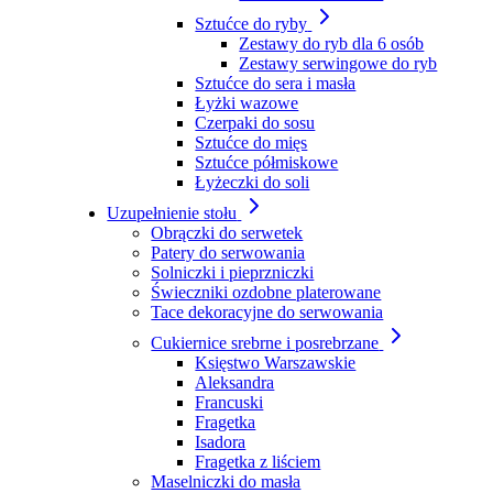
Sztućce do ryby
Zestawy do ryb dla 6 osób
Zestawy serwingowe do ryb
Sztućce do sera i masła
Łyżki wazowe
Czerpaki do sosu
Sztućce do mięs
Sztućce półmiskowe
Łyżeczki do soli
Uzupełnienie stołu
Obrączki do serwetek
Patery do serwowania
Solniczki i pieprzniczki
Świeczniki ozdobne platerowane
Tace dekoracyjne do serwowania
Cukiernice srebrne i posrebrzane
Księstwo Warszawskie
Aleksandra
Francuski
Fragetka
Isadora
Fragetka z liściem
Maselniczki do masła