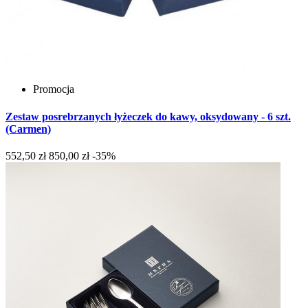
Promocja
Zestaw posrebrzanych łyżeczek do kawy, oksydowany - 6 szt.
(Carmen)
552,50 zł
850,00 zł
-35%