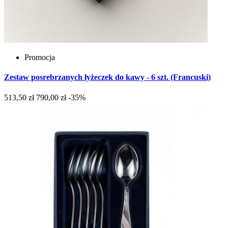
Promocja
Zestaw posrebrzanych łyżeczek do kawy - 6 szt. (Francuski)
513,50 zł
790,00 zł
-35%