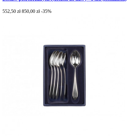
552,50 zł
850,00 zł
-35%