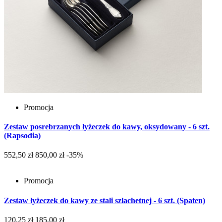
Promocja
Zestaw posrebrzanych łyżeczek do kawy, oksydowany - 6 szt.
(Rapsodia)
552,50 zł
850,00 zł
-35%
Promocja
Zestaw łyżeczek do kawy ze stali szlachetnej - 6 szt. (Spaten)
120,25 zł
185,00 zł