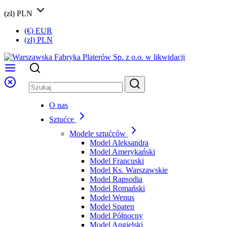
(zł) PLN
(€) EUR
(zł) PLN
O nas
Sztućce
Modele sztućców
Model Aleksandra
Model Amerykański
Model Francuski
Model Ks. Warszawskie
Model Rapsodia
Model Romański
Model Wenus
Model Spaten
Model Północny
Model Angielski