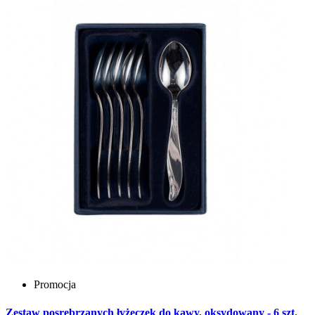
Promocja
Zestaw posrebrzanych łyżeczek do kawy, oksydowany - 6 szt.