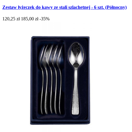
Zestaw łyżeczek do kawy ze stali szlachetnej - 6 szt. (Północny)
120,25 zł
185,00 zł
-35%