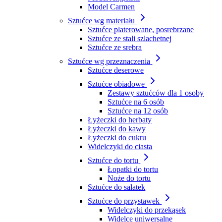
Model Carmen
Sztućce wg materiału
Sztućce platerowane, posrebrzane
Sztućce ze stali szlachetnej
Sztućce ze srebra
Sztućce wg przeznaczenia
Sztućce deserowe
Sztućce obiadowe
Zestawy sztućców dla 1 osoby
Sztućce na 6 osób
Sztućce na 12 osób
Łyżeczki do herbaty
Łyżeczki do kawy
Łyżeczki do cukru
Widelczyki do ciasta
Sztućce do tortu
Łopatki do tortu
Noże do tortu
Sztućce do sałatek
Sztućce do przystawek
Widelczyki do przekąsek
Widelce uniwersalne