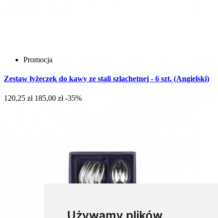
Promocja
Zestaw łyżeczek do kawy ze stali szlachetnej - 6 szt. (Angielski)
120,25 zł
185,00 zł
-35%
Używamy plików