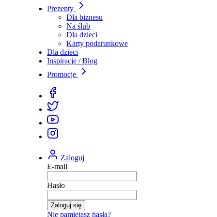
Prezenty
Dla biznesu
Na ślub
Dla dzieci
Karty podarunkowe
Dla dzieci
Inspiracje / Blog
Promocje
Zaloguj
E-mail
Hasło
Zaloguj się
Nie pamiętasz hasła?