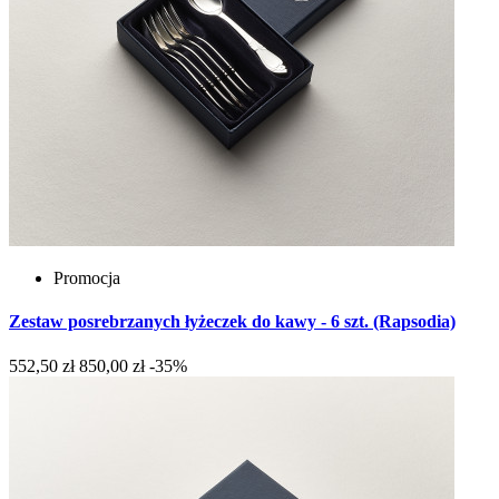
Promocja
Zestaw posrebrzanych łyżeczek do kawy - 6 szt. (Rapsodia)
552,50 zł
850,00 zł
-35%