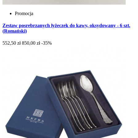
Promocja
Zestaw posrebrzanych łyżeczek do kawy, oksydowany - 6 szt.
(Romański)
552,50 zł
850,00 zł
-35%