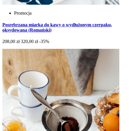
Promocja
Posrebrzana miarka do kawy o wydłużonym czerpaku,
oksydowana (Romański)
208,00 zł
320,00 zł
-35%