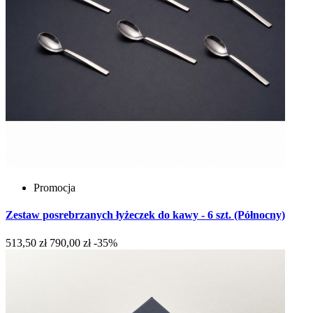
Promocja
Zestaw posrebrzanych łyżeczek do kawy - 6 szt. (Północny)
513,50 zł
790,00 zł
-35%