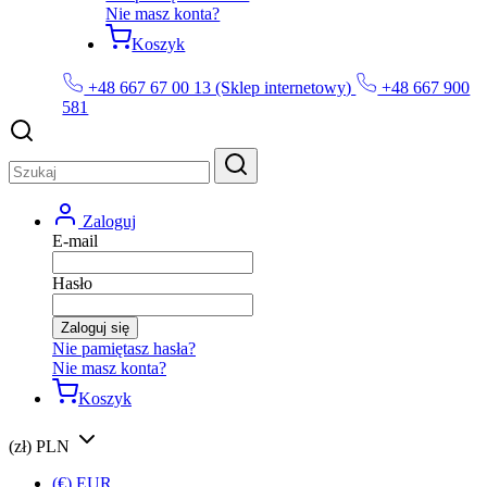
Nie masz konta?
Koszyk
+48 667 67 00 13 (Sklep internetowy)
+48 667 900
581
Zaloguj
E-mail
Hasło
Zaloguj się
Nie pamiętasz hasła?
Nie masz konta?
Koszyk
(zł) PLN
(€) EUR