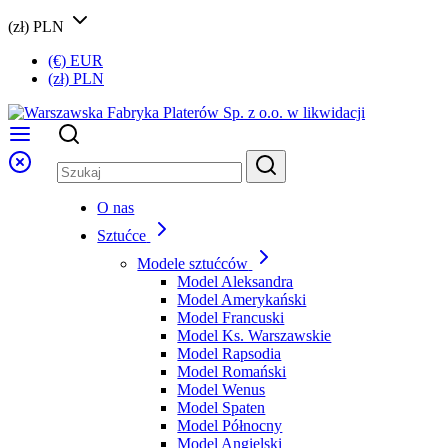
(zł) PLN
(€) EUR
(zł) PLN
O nas
Sztućce
Modele sztućców
Model Aleksandra
Model Amerykański
Model Francuski
Model Ks. Warszawskie
Model Rapsodia
Model Romański
Model Wenus
Model Spaten
Model Północny
Model Angielski