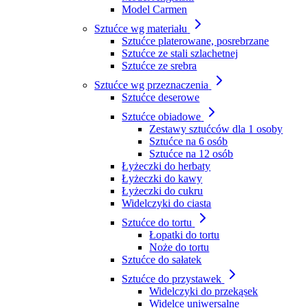
Model Carmen
Sztućce wg materiału
Sztućce platerowane, posrebrzane
Sztućce ze stali szlachetnej
Sztućce ze srebra
Sztućce wg przeznaczenia
Sztućce deserowe
Sztućce obiadowe
Zestawy sztućców dla 1 osoby
Sztućce na 6 osób
Sztućce na 12 osób
Łyżeczki do herbaty
Łyżeczki do kawy
Łyżeczki do cukru
Widelczyki do ciasta
Sztućce do tortu
Łopatki do tortu
Noże do tortu
Sztućce do sałatek
Sztućce do przystawek
Widelczyki do przekąsek
Widelce uniwersalne