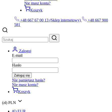
Nie masz konta?
Koszyk
+48 667 67 00 13 (Sklep internetowy)
+48 667 900
581
Zaloguj
E-mail
Hasło
Zaloguj się
Nie pamiętasz hasła?
Nie masz konta?
Koszyk
(zł) PLN
(€) EUR