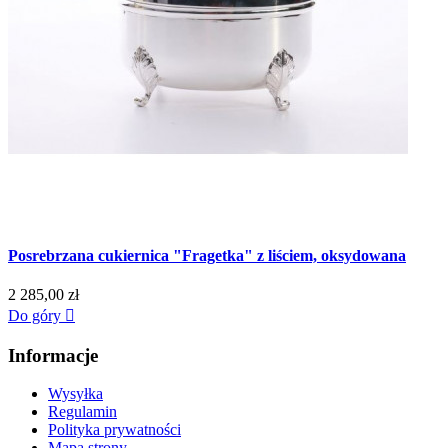
Posrebrzana cukiernica "Fragetka" z liściem, oksydowana
2 285,00 zł
Do góry

Informacje
Wysyłka
Regulamin
Polityka prywatności
Mapa strony