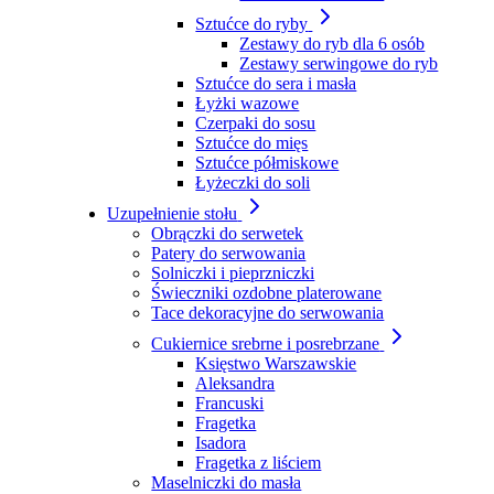
Sztućce do ryby
Zestawy do ryb dla 6 osób
Zestawy serwingowe do ryb
Sztućce do sera i masła
Łyżki wazowe
Czerpaki do sosu
Sztućce do mięs
Sztućce półmiskowe
Łyżeczki do soli
Uzupełnienie stołu
Obrączki do serwetek
Patery do serwowania
Solniczki i pieprzniczki
Świeczniki ozdobne platerowane
Tace dekoracyjne do serwowania
Cukiernice srebrne i posrebrzane
Księstwo Warszawskie
Aleksandra
Francuski
Fragetka
Isadora
Fragetka z liściem
Maselniczki do masła