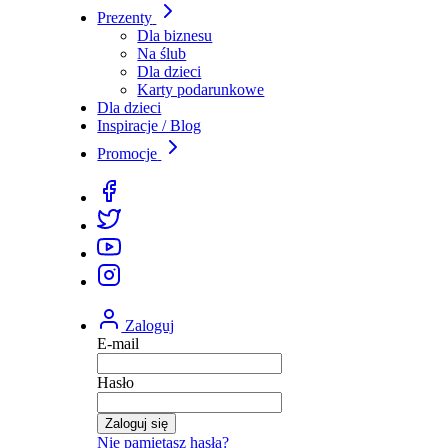
Prezenty
Dla biznesu
Na ślub
Dla dzieci
Karty podarunkowe
Dla dzieci
Inspiracje / Blog
Promocje
Zaloguj
E-mail
Hasło
Zaloguj się
Nie pamiętasz hasła?