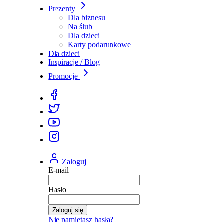
Prezenty
Dla biznesu
Na ślub
Dla dzieci
Karty podarunkowe
Dla dzieci
Inspiracje / Blog
Promocje
Zaloguj
E-mail
Hasło
Zaloguj się
Nie pamiętasz hasła?