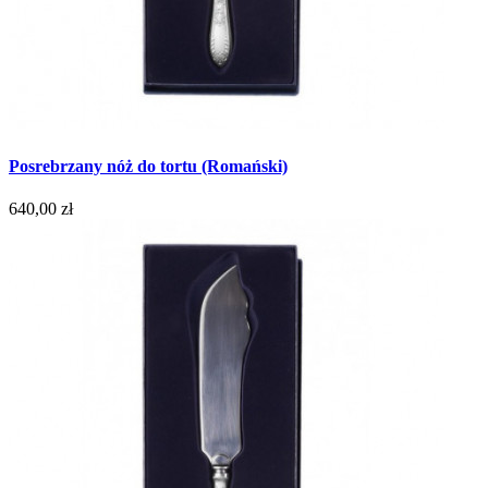
Posrebrzany nóż do tortu (Romański)
640,00 zł