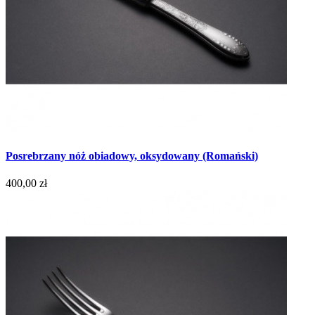
Posrebrzany nóż obiadowy, oksydowany (Romański)
400,00 zł