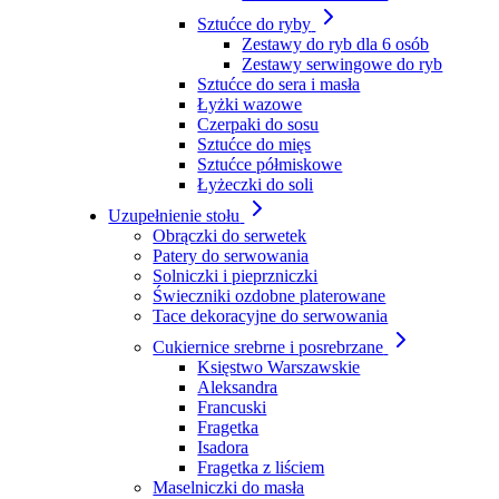
Sztućce do ryby
Zestawy do ryb dla 6 osób
Zestawy serwingowe do ryb
Sztućce do sera i masła
Łyżki wazowe
Czerpaki do sosu
Sztućce do mięs
Sztućce półmiskowe
Łyżeczki do soli
Uzupełnienie stołu
Obrączki do serwetek
Patery do serwowania
Solniczki i pieprzniczki
Świeczniki ozdobne platerowane
Tace dekoracyjne do serwowania
Cukiernice srebrne i posrebrzane
Księstwo Warszawskie
Aleksandra
Francuski
Fragetka
Isadora
Fragetka z liściem
Maselniczki do masła