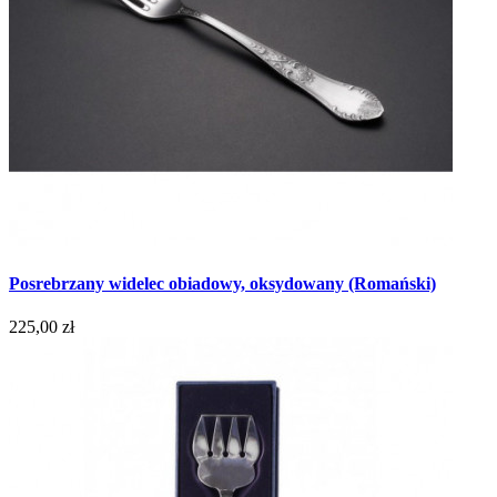
Posrebrzany widelec obiadowy, oksydowany (Romański)
225,00 zł