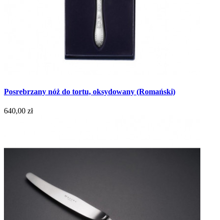
Posrebrzany nóż do tortu, oksydowany (Romański)
640,00 zł