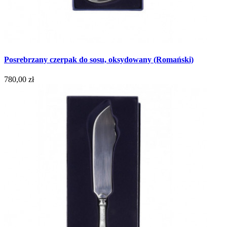
Posrebrzany czerpak do sosu, oksydowany (Romański)
780,00 zł