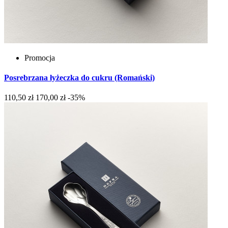
Promocja
Posrebrzana łyżeczka do cukru (Romański)
110,50 zł
170,00 zł
-35%