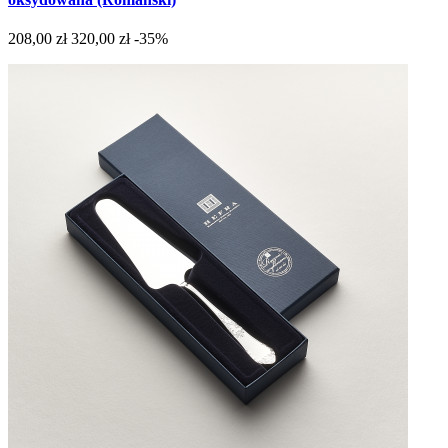
208,00 zł
320,00 zł
-35%