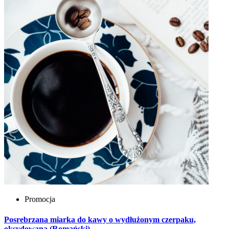
Promocja
Posrebrzana miarka do kawy o wydłużonym czerpaku,
oksydowana (Romański)