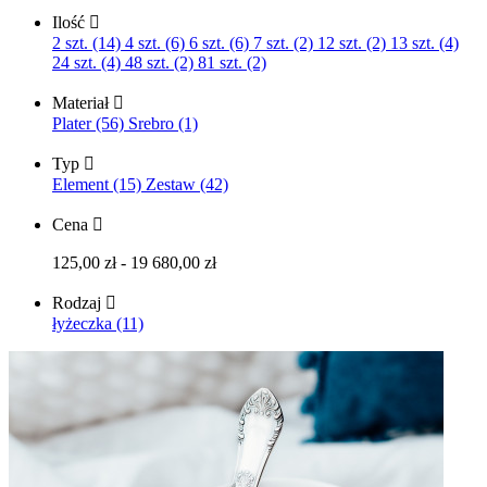
Ilość

2 szt. (14)
4 szt. (6)
6 szt. (6)
7 szt. (2)
12 szt. (2)
13 szt. (4)
24 szt. (4)
48 szt. (2)
81 szt. (2)
Materiał

Plater (56)
Srebro (1)
Typ

Element (15)
Zestaw (42)
Cena

125,00 zł - 19 680,00 zł
Rodzaj

łyżeczka (11)