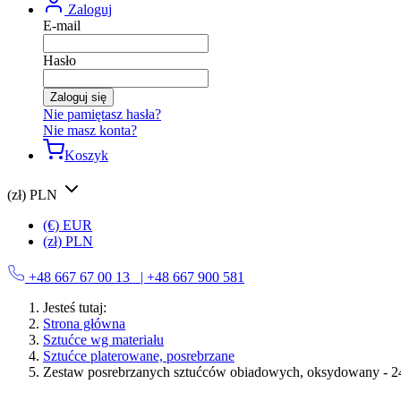
Zaloguj
E-mail
Hasło
Zaloguj się
Nie pamiętasz hasła?
Nie masz konta?
Koszyk
(zł) PLN
(€) EUR
(zł) PLN
+48 667 67 00 13
| +48 667 900 581
Jesteś tutaj:
Strona główna
Sztućce wg materiału
Sztućce platerowane, posrebrzane
Zestaw posrebrzanych sztućców obiadowych, oksydowany - 24