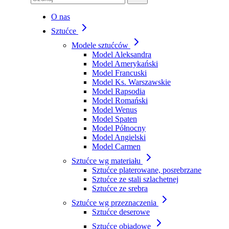
O nas
Sztućce
Modele sztućców
Model Aleksandra
Model Amerykański
Model Francuski
Model Ks. Warszawskie
Model Rapsodia
Model Romański
Model Wenus
Model Spaten
Model Północny
Model Angielski
Model Carmen
Sztućce wg materiału
Sztućce platerowane, posrebrzane
Sztućce ze stali szlachetnej
Sztućce ze srebra
Sztućce wg przeznaczenia
Sztućce deserowe
Sztućce obiadowe