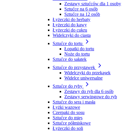
Zestawy sztućców dla 1 osoby
Sztućce na 6 osób
Sztućce na 12 osób
Łyżeczki do herbaty
Łyżeczki do kawy
Łyżeczki do cukru
Widelczyki do ciasta
Sztućce do tortu
Łopatki do tortu
Noże do tortu
Sztućce do sałatek
Sztućce do przystawek
Widelczyki do przekąsek
Widelce uniwersalne
Sztućce do ryby
Zestawy do ryb dla 6 osób
Zestawy serwingowe do ryb
Sztućce do sera i masła
Łyżki wazowe
Czerpaki do sosu
Sztućce do mięs
Sztućce półmiskowe
Łyżeczki do soli