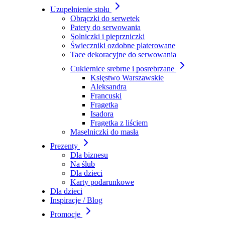
Uzupełnienie stołu
Obrączki do serwetek
Patery do serwowania
Solniczki i pieprzniczki
Świeczniki ozdobne platerowane
Tace dekoracyjne do serwowania
Cukiernice srebrne i posrebrzane
Księstwo Warszawskie
Aleksandra
Francuski
Fragetka
Isadora
Fragetka z liściem
Maselniczki do masła
Prezenty
Dla biznesu
Na ślub
Dla dzieci
Karty podarunkowe
Dla dzieci
Inspiracje / Blog
Promocje