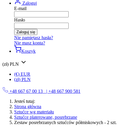
Zaloguj
E-mail
Hasło
Zaloguj się
Nie pamiętasz hasła?
Nie masz konta?
Koszyk
(zł) PLN
(€) EUR
(zł) PLN
+48 667 67 00 13
| +48 667 900 581
Jesteś tutaj:
Strona główna
Sztućce wg materiału
Sztućce platerowane, posrebrzane
Zestaw posrebrzanych sztućców półmiskowych - 2 szt.