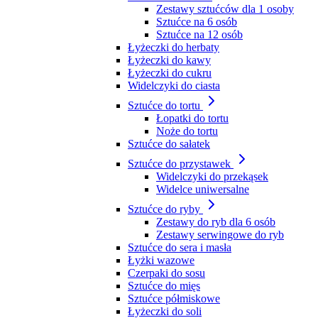
Zestawy sztućców dla 1 osoby
Sztućce na 6 osób
Sztućce na 12 osób
Łyżeczki do herbaty
Łyżeczki do kawy
Łyżeczki do cukru
Widelczyki do ciasta
Sztućce do tortu
Łopatki do tortu
Noże do tortu
Sztućce do sałatek
Sztućce do przystawek
Widelczyki do przekąsek
Widelce uniwersalne
Sztućce do ryby
Zestawy do ryb dla 6 osób
Zestawy serwingowe do ryb
Sztućce do sera i masła
Łyżki wazowe
Czerpaki do sosu
Sztućce do mięs
Sztućce półmiskowe
Łyżeczki do soli