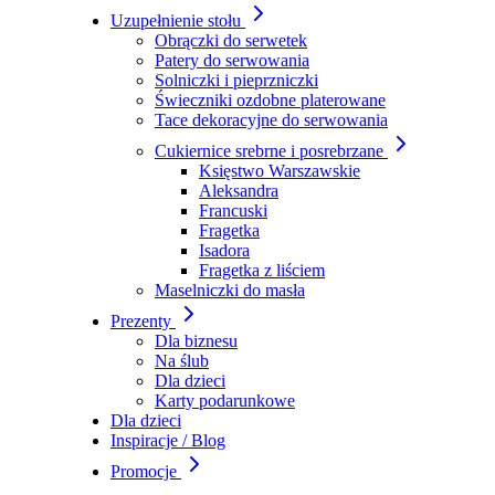
Uzupełnienie stołu
Obrączki do serwetek
Patery do serwowania
Solniczki i pieprzniczki
Świeczniki ozdobne platerowane
Tace dekoracyjne do serwowania
Cukiernice srebrne i posrebrzane
Księstwo Warszawskie
Aleksandra
Francuski
Fragetka
Isadora
Fragetka z liściem
Maselniczki do masła
Prezenty
Dla biznesu
Na ślub
Dla dzieci
Karty podarunkowe
Dla dzieci
Inspiracje / Blog
Promocje