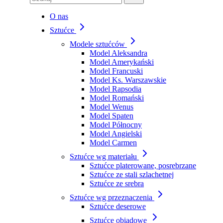
O nas
Sztućce
Modele sztućców
Model Aleksandra
Model Amerykański
Model Francuski
Model Ks. Warszawskie
Model Rapsodia
Model Romański
Model Wenus
Model Spaten
Model Północny
Model Angielski
Model Carmen
Sztućce wg materiału
Sztućce platerowane, posrebrzane
Sztućce ze stali szlachetnej
Sztućce ze srebra
Sztućce wg przeznaczenia
Sztućce deserowe
Sztućce obiadowe