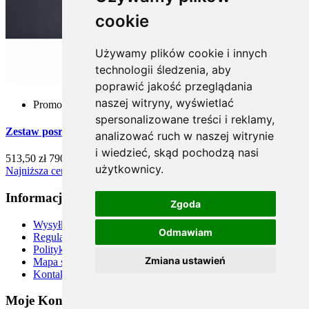
cookie
Używamy plików cookie i innych
technologii śledzenia, aby
poprawić jakość przeglądania
naszej witryny, wyświetlać
Promocja
spersonalizowane treści i reklamy,
Zestaw posrebrzanych łyżeczek do kawy - 6 szt. (Północny)
analizować ruch w naszej witrynie
i wiedzieć, skąd pochodzą nasi
513,50 zł
790,00 zł
-35%
użytkownicy.
Najniższa cena z ostatnich 30 dni przed promocją: 552.50 zł
Informacje
Zgoda
Wysyłka
Odmawiam
Regulamin
Polityka prywatności
Zmiana ustawień
Mapa strony
Kontakt
Moje Konto