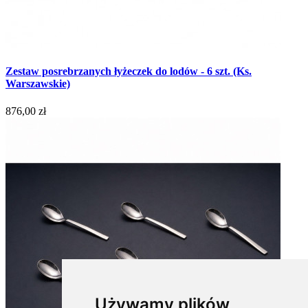
Zestaw posrebrzanych łyżeczek do lodów - 6 szt. (Ks.
Warszawskie)
876,00 zł
Używamy plików