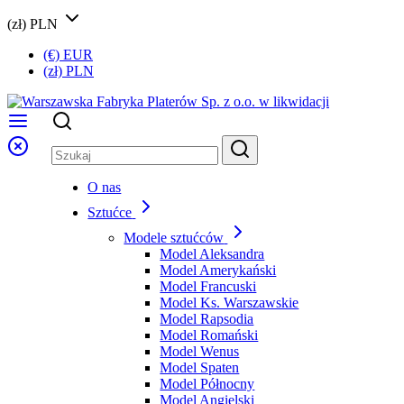
(zł) PLN
(€) EUR
(zł) PLN
O nas
Sztućce
Modele sztućców
Model Aleksandra
Model Amerykański
Model Francuski
Model Ks. Warszawskie
Model Rapsodia
Model Romański
Model Wenus
Model Spaten
Model Północny
Model Angielski