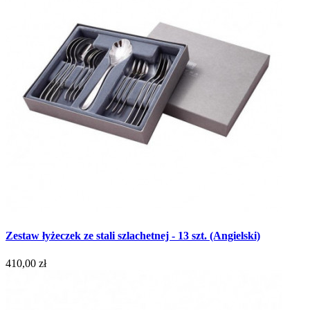
Zestaw łyżeczek ze stali szlachetnej - 13 szt. (Angielski)
410,00 zł