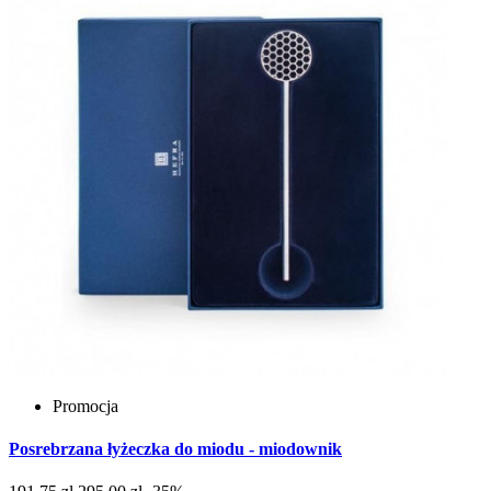
Promocja
Posrebrzana łyżeczka do miodu - miodownik