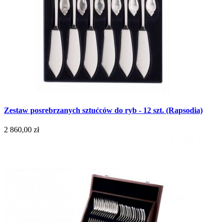
Zestaw posrebrzanych sztućców do ryb - 12 szt. (Rapsodia)
2 860,00 zł