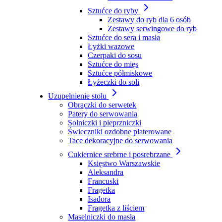
Sztućce do ryby
Zestawy do ryb dla 6 osób
Zestawy serwingowe do ryb
Sztućce do sera i masła
Łyżki wazowe
Czerpaki do sosu
Sztućce do mięs
Sztućce półmiskowe
Łyżeczki do soli
Uzupełnienie stołu
Obrączki do serwetek
Patery do serwowania
Solniczki i pieprzniczki
Świeczniki ozdobne platerowane
Tace dekoracyjne do serwowania
Cukiernice srebrne i posrebrzane
Księstwo Warszawskie
Aleksandra
Francuski
Fragetka
Isadora
Fragetka z liściem
Maselniczki do masła