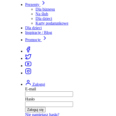
Prezenty
Dla biznesu
Na ślub
Dla dzieci
Karty podarunkowe
Dla dzieci
Inspiracje / Blog
Promocje
Zaloguj
E-mail
Hasło
Zaloguj się
Nie pamiętasz hasła?