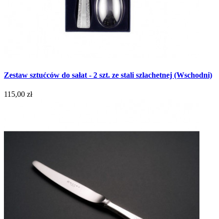
Zestaw sztućców do sałat - 2 szt. ze stali szlachetnej (Wschodni)
115,00 zł