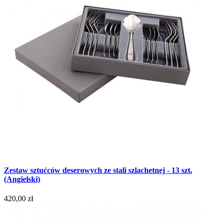
Zestaw sztućców deserowych ze stali szlachetnej - 13 szt.
(Angielski)
420,00 zł