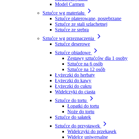
Model Carmen
Sztućce wg materiału
Sztućce platerowane, posrebrzane
Sztućce ze stali szlachetnej
Sztućce ze srebra
Sztućce wg przeznaczenia
Sztućce deserowe
Sztućce obiadowe
Zestawy sztućców dla 1 osoby
Sztućce na 6 osób
Sztućce na 12 osób
Łyżeczki do herbaty
Łyżeczki do kawy
Łyżeczki do cukru
Widelczyki do ciasta
Sztućce do tortu
Łopatki do tortu
Noże do tortu
Sztućce do sałatek
Sztućce do przystawek
Widelczyki do przekąsek
Widelce uniwersalne