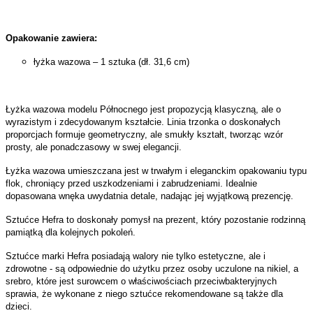
Opakowanie zawiera:
łyżka wazowa – 1 sztuka (dł. 31,6 cm)
Łyżka wazowa modelu Północnego jest propozycją klasyczną, ale o
wyrazistym i zdecydowanym kształcie. Linia trzonka o doskonałych
proporcjach formuje geometryczny, ale smukły kształt, tworząc wzór
prosty, ale ponadczasowy w swej elegancji.
Łyżka wazowa umieszczana jest w trwałym i eleganckim opakowaniu typu
flok, chroniący przed uszkodzeniami i zabrudzeniami. Idealnie
dopasowana wnęka uwydatnia detale, nadając jej wyjątkową prezencję.
Sztućce Hefra to doskonały pomysł na prezent, który pozostanie rodzinną
pamiątką dla kolejnych pokoleń.
Sztućce marki Hefra posiadają walory nie tylko estetyczne, ale i
zdrowotne - są odpowiednie do użytku przez osoby uczulone na nikiel, a
srebro, które jest surowcem o właściwościach przeciwbakteryjnych
sprawia, że wykonane z niego sztućce rekomendowane są także dla
dzieci.