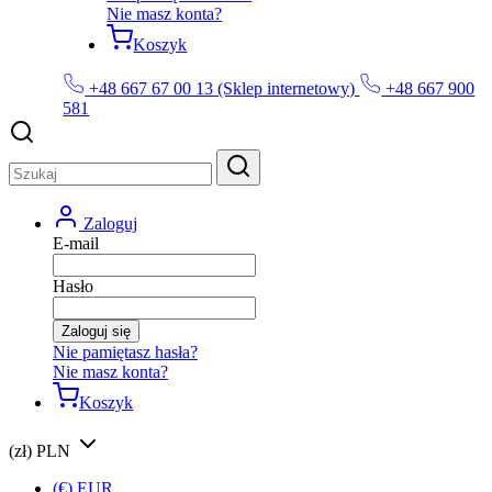
Nie masz konta?
Koszyk
+48 667 67 00 13 (Sklep internetowy)
+48 667 900
581
Zaloguj
E-mail
Hasło
Zaloguj się
Nie pamiętasz hasła?
Nie masz konta?
Koszyk
(zł) PLN
(€) EUR