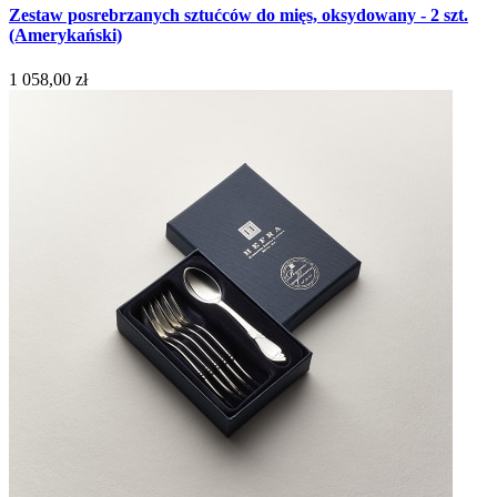
Zestaw posrebrzanych sztućców do mięs, oksydowany - 2 szt.
(Amerykański)
1 058,00 zł