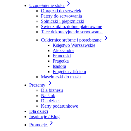
Uzupełnienie stołu
Obrączki do serwetek
Patery do serwowania
Solniczki i pieprzniczki
Świeczniki ozdobne platerowane
Tace dekoracyjne do serwowania
Cukiernice srebrne i posrebrzane
Księstwo Warszawskie
Aleksandra
Francuski
Fragetka
Isadora
Fragetka z liściem
Maselniczki do masła
Prezenty
Dla biznesu
Na ślub
Dla dzieci
Karty podarunkowe
Dla dzieci
Inspiracje / Blog
Promocje