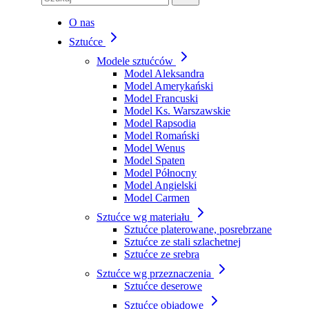
O nas
Sztućce
Modele sztućców
Model Aleksandra
Model Amerykański
Model Francuski
Model Ks. Warszawskie
Model Rapsodia
Model Romański
Model Wenus
Model Spaten
Model Północny
Model Angielski
Model Carmen
Sztućce wg materiału
Sztućce platerowane, posrebrzane
Sztućce ze stali szlachetnej
Sztućce ze srebra
Sztućce wg przeznaczenia
Sztućce deserowe
Sztućce obiadowe