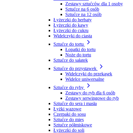
Zestawy sztućców dla 1 osoby
Sztućce na 6 osób
Sztućce na 12 osób
Łyżeczki do herbaty
Łyżeczki do kawy
Łyżeczki do cukru
Widelczyki do ciasta
Sztućce do tortu
Łopatki do tortu
Noże do tortu
Sztućce do sałatek
Sztućce do przystawek
Widelczyki do przekąsek
Widelce uniwersalne
Sztućce do ryby
Zestawy do ryb dla 6 osób
Zestawy serwingowe do ryb
Sztućce do sera i masła
Łyżki wazowe
Czerpaki do sosu
Sztućce do mięs
Sztućce półmiskowe
Łyżeczki do soli