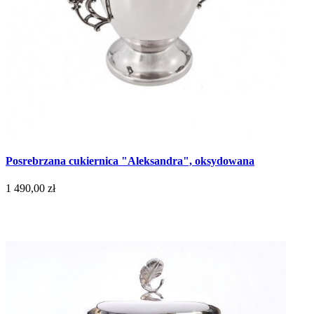
Posrebrzana cukiernica "Aleksandra", oksydowana
1 490,00 zł