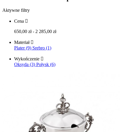
Aktywne filtry
Cena

650,00 zł - 2 285,00 zł
Materiał

Plater (9)
Srebro (1)
Wykończenie

Oksyda (3)
Połysk (6)