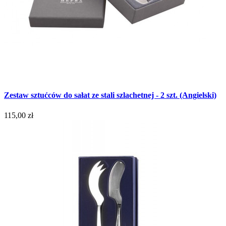
Zestaw sztućców do sałat ze stali szlachetnej - 2 szt. (Angielski)
115,00 zł