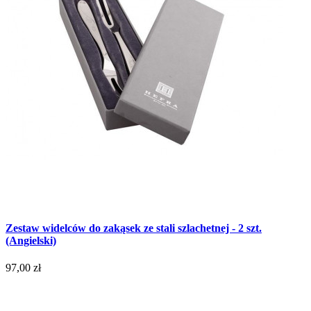
Zestaw widelców do zakąsek ze stali szlachetnej - 2 szt.
(Angielski)
97,00 zł