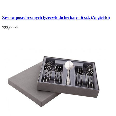
Zestaw posrebrzanych łyżeczek do herbaty - 6 szt. (Angielski)
723,00 zł