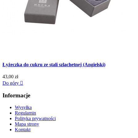
Łyżeczka do cukru ze stali szlachetnej (Angielski)
43,00 zł
Do góry

Informacje
Wysyłka
Regulamin
Polityka prywatności
Mapa strony
Kontakt