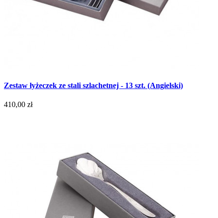
Zestaw łyżeczek ze stali szlachetnej - 13 szt. (Angielski)
410,00 zł