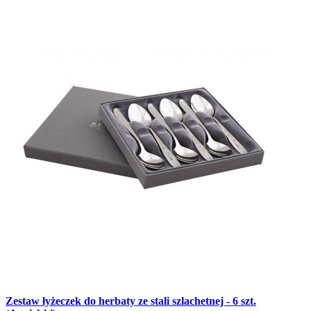
Zestaw łyżeczek do herbaty ze stali szlachetnej - 6 szt.