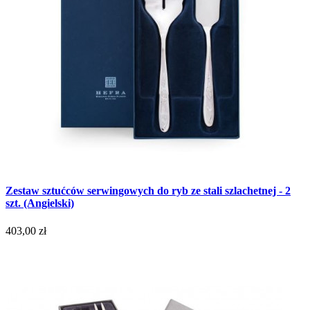
Zestaw sztućców serwingowych do ryb ze stali szlachetnej - 2
szt. (Angielski)
403,00 zł