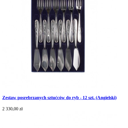
Zestaw posrebrzanych sztućców do ryb - 12 szt. (Angielski)
2 330,00 zł