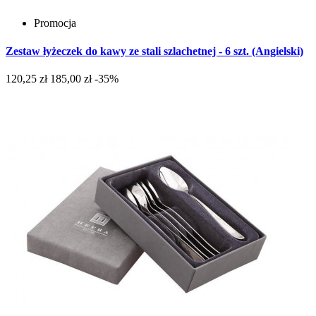
Promocja
Zestaw łyżeczek do kawy ze stali szlachetnej - 6 szt. (Angielski)
120,25 zł
185,00 zł
-35%