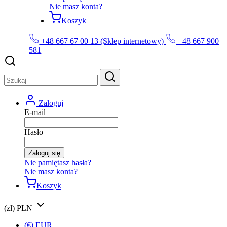
Nie masz konta?
Koszyk
+48 667 67 00 13 (Sklep internetowy)
+48 667 900
581
Zaloguj
E-mail
Hasło
Zaloguj się
Nie pamiętasz hasła?
Nie masz konta?
Koszyk
(zł) PLN
(€) EUR