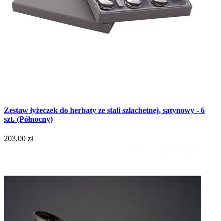
Zestaw łyżeczek do herbaty ze stali szlachetnej, satynowy - 6
szt. (Północny)
203,00 zł