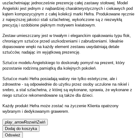
uszlachetniając jednocześnie prezencję całej zastawy stołowej. Model
Angielski jest jednym z najbardziej charakterystycznych i ciekawych pod
kątem kompozycyjnym z całej kolekcji marki Hefra. Produkowane ręcznie
z najwyższej jakości stali szlachetnej, wykończone są z niezwykłą
precyzją i ozdobione pięknym motywem kwiatowym.
Zestaw umieszczany jest w trwałym i eleganckim opakowaniu typu flok,
chroniącym sztućce przed uszkodzeniami i zabrudzeniami. Idealnie
dopasowane wnęki na każdy element zestawu uwydatniają detale
sztućców, nadając im wyjątkową prezencję.
Sztućce modelu Angielskiego to doskonały pomysł na prezent, który
pozostanie rodzinną pamiątką dla kolejnych pokoleń.
Sztućce marki Hefra posiadają walory nie tylko estetyczne, ale i
zdrowotne - są odpowiednie do użytku przez osoby uczulone na nikiel i
srebro, a stal szlachetna, z której są wykonane, sprawia, że wykonane z
niego sztućce rekomendowane są także dla dzieci.
Każdy produkt Hefra może zostać na życzenie Klienta opatrzony
wybranym i dedykowanym grawerem.
play_arrow
Rozwiń
Zwiń
Dodaj do koszyka