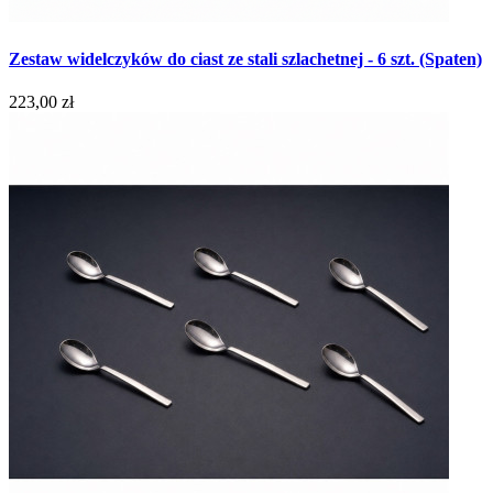
Zestaw widelczyków do ciast ze stali szlachetnej - 6 szt. (Spaten)
223,00 zł