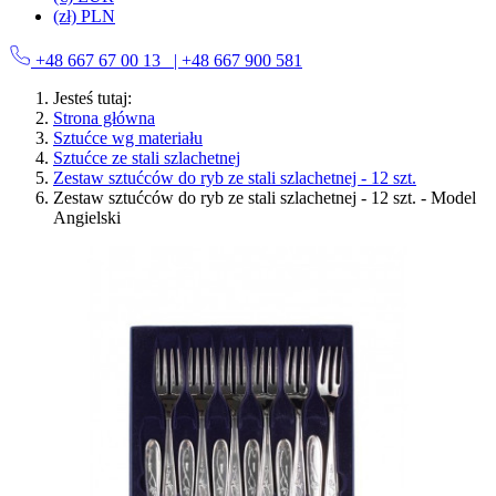
(zł) PLN
+48 667 67 00 13
| +48 667 900 581
Jesteś tutaj:
Strona główna
Sztućce wg materiału
Sztućce ze stali szlachetnej
Zestaw sztućców do ryb ze stali szlachetnej - 12 szt.
Zestaw sztućców do ryb ze stali szlachetnej - 12 szt. - Model
Angielski