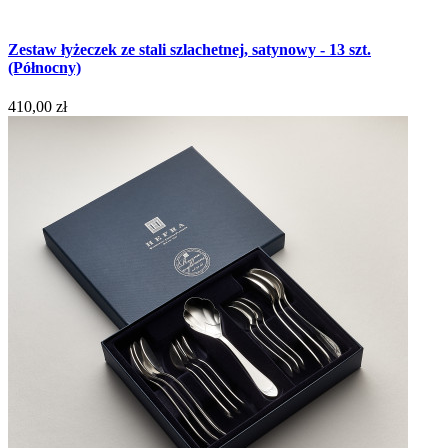
Zestaw łyżeczek ze stali szlachetnej, satynowy - 13 szt.
(Północny)
410,00 zł