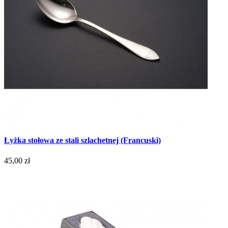
Łyżka stołowa ze stali szlachetnej (Francuski)
45,00 zł