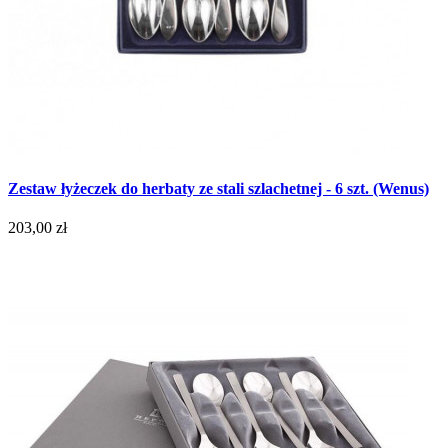
Zestaw łyżeczek do herbaty ze stali szlachetnej - 6 szt. (Wenus)
203,00 zł