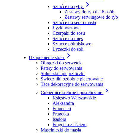
Sztućce do ryby
Zestawy do ryb dla 6 osób
Zestawy serwingowe do ryb
Sztućce do sera i masła
Łyżki wazowe
Czerpaki do sosu
Sztućce do mięs
Sztućce półmiskowe
Łyżeczki do soli
Uzupełnienie stołu
Obrączki do serwetek
Patery do serwowania
Solniczki i pieprzniczki
Świeczniki ozdobne platerowane
Tace dekoracyjne do serwowania
Cukiernice srebrne i posrebrzane
Księstwo Warszawskie
Aleksandra
Francuski
Fragetka
Isadora
Fragetka z liściem
Maselniczki do masła