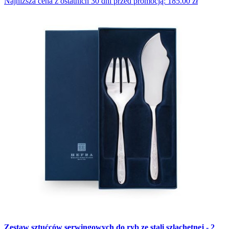
Najniższa cena z ostatnich 30 dni przed promocją: 185.00 zł
Zestaw sztućców serwingowych do ryb ze stali szlachetnej - 2