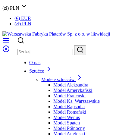
(zł) PLN
(€) EUR
(zł) PLN
O nas
Sztućce
Modele sztućców
Model Aleksandra
Model Amerykański
Model Francuski
Model Ks. Warszawskie
Model Rapsodia
Model Romański
Model Wenus
Model Spaten
Model Północny
Model Angielski