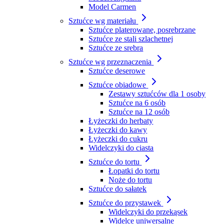
Model Carmen
Sztućce wg materiału
Sztućce platerowane, posrebrzane
Sztućce ze stali szlachetnej
Sztućce ze srebra
Sztućce wg przeznaczenia
Sztućce deserowe
Sztućce obiadowe
Zestawy sztućców dla 1 osoby
Sztućce na 6 osób
Sztućce na 12 osób
Łyżeczki do herbaty
Łyżeczki do kawy
Łyżeczki do cukru
Widelczyki do ciasta
Sztućce do tortu
Łopatki do tortu
Noże do tortu
Sztućce do sałatek
Sztućce do przystawek
Widelczyki do przekąsek
Widelce uniwersalne