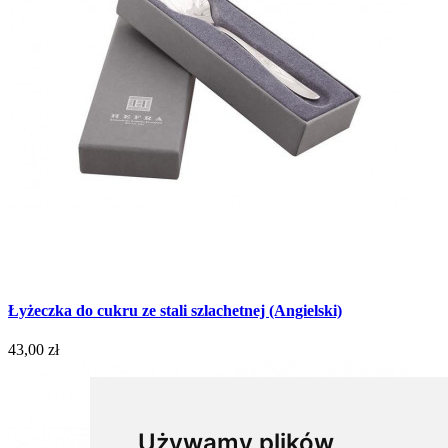
Łyżeczka do cukru ze stali szlachetnej (Angielski)
43,00 zł
Używamy plików