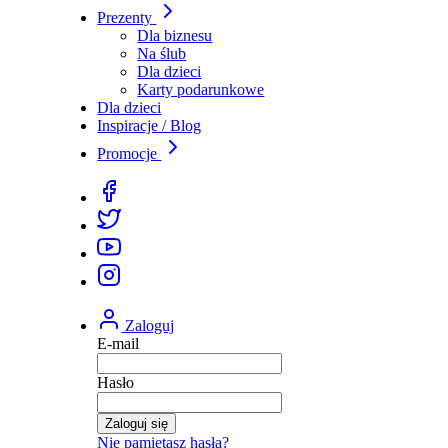
Prezenty
Dla biznesu
Na ślub
Dla dzieci
Karty podarunkowe
Dla dzieci
Inspiracje / Blog
Promocje
Zaloguj
E-mail
Hasło
Zaloguj się
Nie pamiętasz hasła?