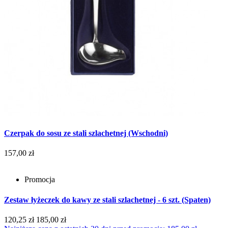
Czerpak do sosu ze stali szlachetnej (Wschodni)
157,00 zł
Promocja
Zestaw łyżeczek do kawy ze stali szlachetnej - 6 szt. (Spaten)
120,25 zł
185,00 zł