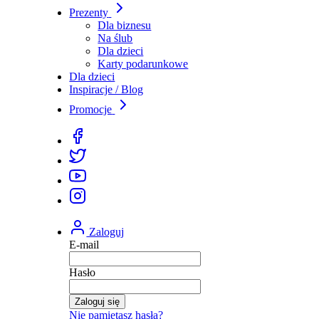
Prezenty
Dla biznesu
Na ślub
Dla dzieci
Karty podarunkowe
Dla dzieci
Inspiracje / Blog
Promocje
Zaloguj
E-mail
Hasło
Zaloguj się
Nie pamiętasz hasła?