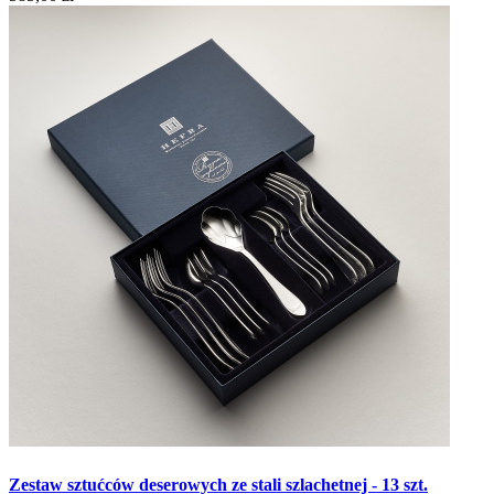
Zestaw sztućców deserowych ze stali szlachetnej - 13 szt.