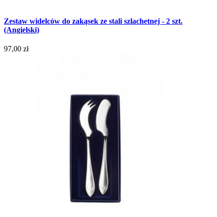
Zestaw widelców do zakąsek ze stali szlachetnej - 2 szt.
(Angielski)
97,00 zł