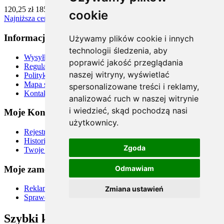
120,25 zł
185,00 zł
-35%
cookie
Najniższa cena z ostatnich 30 dni przed promocją: 120.25 zł
Informacje
Używamy plików cookie i innych
technologii śledzenia, aby
Wysyłka
poprawić jakość przeglądania
Regulamin
naszej witryny, wyświetlać
Polityka prywatności
Mapa strony
spersonalizowane treści i reklamy,
Kontakt
analizować ruch w naszej witrynie
i wiedzieć, skąd pochodzą nasi
Moje Konto
użytkownicy.
Rejestracja
Historia zamówień
Zgoda
Twoje rabaty
Moje zamówienia
Odmawiam
Reklamacje i zwroty
Zmiana ustawień
Sprawdź status zamówienia
Szybki kontakt