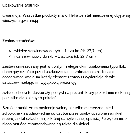
Opakowanie typu flok
Gwarancja: Wszystkie produkty marki Hefra ze stali nierdzewnej objęte są
wieczystą gwarancją.
Zestaw sztućców:
widelec serwingowy do ryb – 1 sztuka (dł. 27,7 cm)
nóż serwingowy do ryb – 1 sztuka (dł. 27,7 cm)
Zestaw umieszczany jest w trwałym i eleganckim opakowaniu typu flok,
chroniący sztućce przed uszkodzeniami i zabrudzeniami. Idealnie
dopasowane wnęki na każdy element zestawu uwydatniają detale
sztućców, nadając im wyjątkową prezencję.
Sztućce Hefra to doskonały pomysł na prezent, który pozostanie rodzinną
pamiątką dla kolejnych pokoleń.
Sztućce marki Hefra posiadają walory nie tylko estetyczne, ale i
zdrowotne - są odpowiednie do użytku przez osoby uczulone na nikiel i
srebro, a stal szlachetna, z której są wykonane, sprawia, że wykonane z
niego sztućce rekomendowane są także dla dzieci.