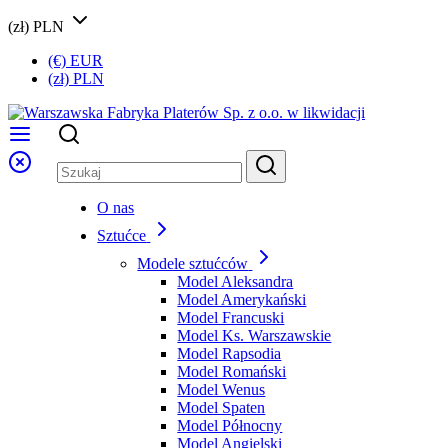
(zł) PLN
(€) EUR
(zł) PLN
O nas
Sztućce
Modele sztućców
Model Aleksandra
Model Amerykański
Model Francuski
Model Ks. Warszawskie
Model Rapsodia
Model Romański
Model Wenus
Model Spaten
Model Północny
Model Angielski