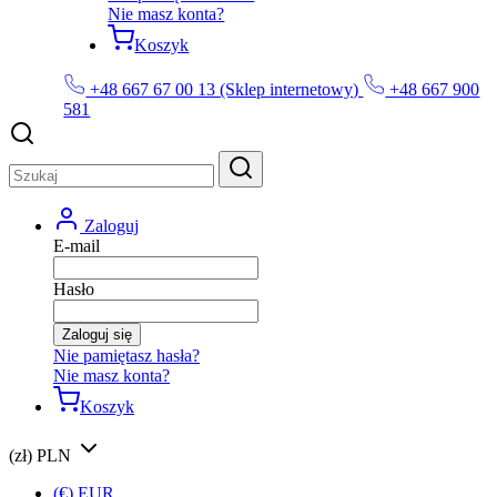
Nie masz konta?
Koszyk
+48 667 67 00 13 (Sklep internetowy)
+48 667 900
581
Zaloguj
E-mail
Hasło
Zaloguj się
Nie pamiętasz hasła?
Nie masz konta?
Koszyk
(zł) PLN
(€) EUR