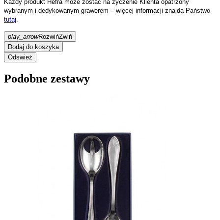
Każdy produkt Hefra może zostać na życzenie Klienta opatrzony
wybranym i dedykowanym grawerem – więcej informacji znajdą Państwo
tutaj
.
play_arrow
Rozwiń
Zwiń
Dodaj do koszyka
Podobne zestawy