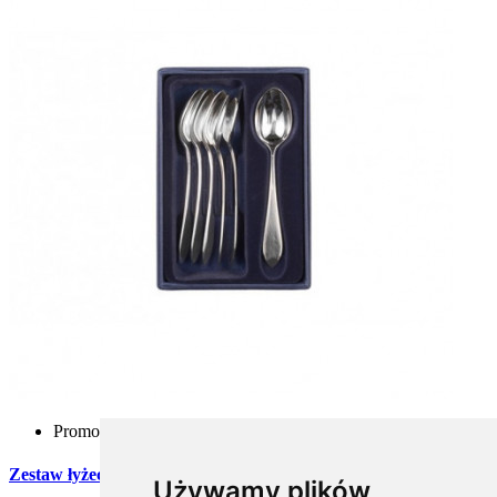
Promocja
Zestaw łyżeczek do kawy ze stali szlachetnej - 6 szt. (Wenus)
Używamy plików