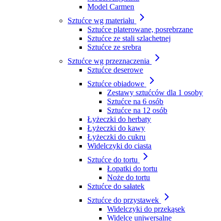
Model Carmen
Sztućce wg materiału
Sztućce platerowane, posrebrzane
Sztućce ze stali szlachetnej
Sztućce ze srebra
Sztućce wg przeznaczenia
Sztućce deserowe
Sztućce obiadowe
Zestawy sztućców dla 1 osoby
Sztućce na 6 osób
Sztućce na 12 osób
Łyżeczki do herbaty
Łyżeczki do kawy
Łyżeczki do cukru
Widelczyki do ciasta
Sztućce do tortu
Łopatki do tortu
Noże do tortu
Sztućce do sałatek
Sztućce do przystawek
Widelczyki do przekąsek
Widelce uniwersalne