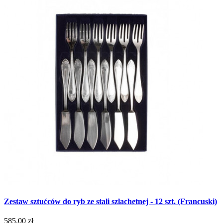
Zestaw sztućców do ryb ze stali szlachetnej - 12 szt. (Francuski)
585,00 zł