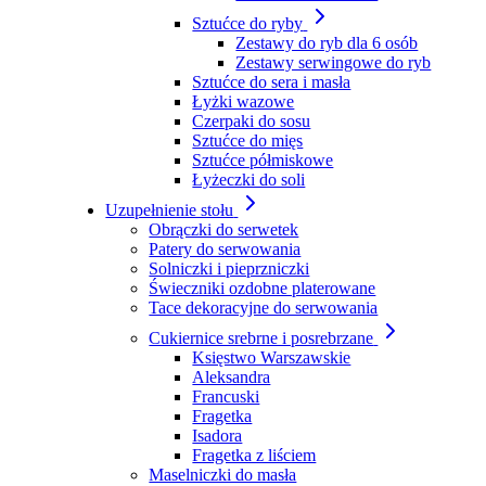
Sztućce do ryby
Zestawy do ryb dla 6 osób
Zestawy serwingowe do ryb
Sztućce do sera i masła
Łyżki wazowe
Czerpaki do sosu
Sztućce do mięs
Sztućce półmiskowe
Łyżeczki do soli
Uzupełnienie stołu
Obrączki do serwetek
Patery do serwowania
Solniczki i pieprzniczki
Świeczniki ozdobne platerowane
Tace dekoracyjne do serwowania
Cukiernice srebrne i posrebrzane
Księstwo Warszawskie
Aleksandra
Francuski
Fragetka
Isadora
Fragetka z liściem
Maselniczki do masła