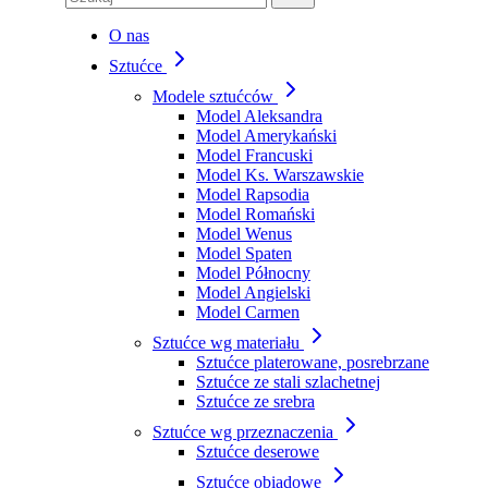
O nas
Sztućce
Modele sztućców
Model Aleksandra
Model Amerykański
Model Francuski
Model Ks. Warszawskie
Model Rapsodia
Model Romański
Model Wenus
Model Spaten
Model Północny
Model Angielski
Model Carmen
Sztućce wg materiału
Sztućce platerowane, posrebrzane
Sztućce ze stali szlachetnej
Sztućce ze srebra
Sztućce wg przeznaczenia
Sztućce deserowe
Sztućce obiadowe