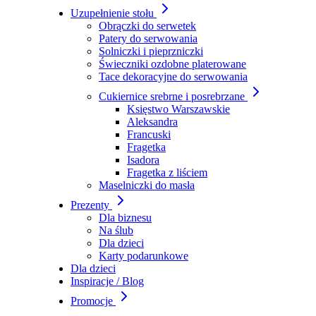
Uzupełnienie stołu
Obrączki do serwetek
Patery do serwowania
Solniczki i pieprzniczki
Świeczniki ozdobne platerowane
Tace dekoracyjne do serwowania
Cukiernice srebrne i posrebrzane
Księstwo Warszawskie
Aleksandra
Francuski
Fragetka
Isadora
Fragetka z liściem
Maselniczki do masła
Prezenty
Dla biznesu
Na ślub
Dla dzieci
Karty podarunkowe
Dla dzieci
Inspiracje / Blog
Promocje