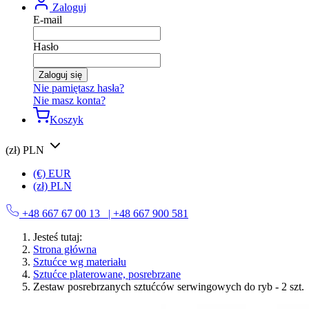
Zaloguj
E-mail
Hasło
Zaloguj się
Nie pamiętasz hasła?
Nie masz konta?
Koszyk
(zł) PLN
(€) EUR
(zł) PLN
+48 667 67 00 13
| +48 667 900 581
Jesteś tutaj:
Strona główna
Sztućce wg materiału
Sztućce platerowane, posrebrzane
Zestaw posrebrzanych sztućców serwingowych do ryb - 2 szt.