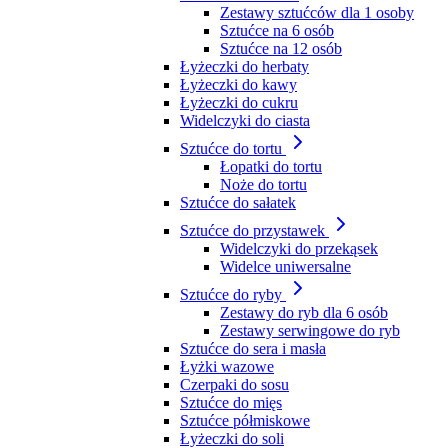
Zestawy sztućców dla 1 osoby
Sztućce na 6 osób
Sztućce na 12 osób
Łyżeczki do herbaty
Łyżeczki do kawy
Łyżeczki do cukru
Widelczyki do ciasta
Sztućce do tortu
Łopatki do tortu
Noże do tortu
Sztućce do sałatek
Sztućce do przystawek
Widelczyki do przekąsek
Widelce uniwersalne
Sztućce do ryby
Zestawy do ryb dla 6 osób
Zestawy serwingowe do ryb
Sztućce do sera i masła
Łyżki wazowe
Czerpaki do sosu
Sztućce do mięs
Sztućce półmiskowe
Łyżeczki do soli