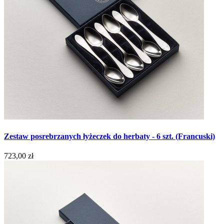
Zestaw posrebrzanych łyżeczek do herbaty - 6 szt. (Francuski)
723,00 zł