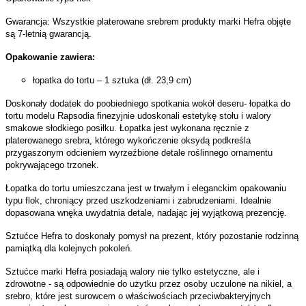
Gwarancja: Wszystkie platerowane srebrem produkty marki Hefra objęte
są 7-letnią gwarancją.
Opakowanie zawiera:
łopatka do tortu – 1 sztuka (dł. 23,9 cm)
Doskonały dodatek do poobiedniego spotkania wokół deseru- łopatka do
tortu modelu Rapsodia finezyjnie udoskonali estetykę stołu i walory
smakowe słodkiego posiłku. Łopatka jest wykonana ręcznie z
platerowanego srebra, którego wykończenie oksydą podkreśla
przygaszonym odcieniem wyrzeźbione detale roślinnego ornamentu
pokrywającego trzonek.
Łopatka do tortu umieszczana jest w trwałym i eleganckim opakowaniu
typu flok, chroniący przed uszkodzeniami i zabrudzeniami. Idealnie
dopasowana wnęka uwydatnia detale, nadając jej wyjątkową prezencję.
Sztućce Hefra to doskonały pomysł na prezent, który pozostanie rodzinną
pamiątką dla kolejnych pokoleń.
Sztućce marki Hefra posiadają walory nie tylko estetyczne, ale i
zdrowotne - są odpowiednie do użytku przez osoby uczulone na nikiel, a
srebro, które jest surowcem o właściwościach przeciwbakteryjnych