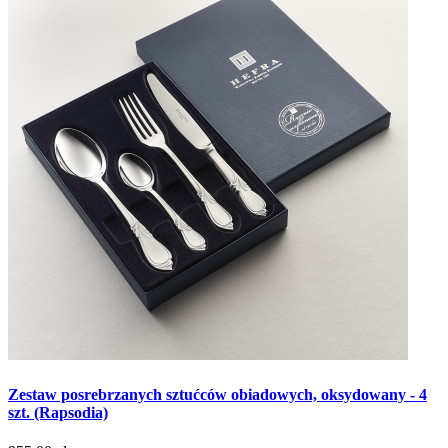
Zestaw posrebrzanych sztućców obiadowych, oksydowany - 4
szt. (Rapsodia)