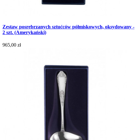
Zestaw posrebrzanych sztućców półmiskowych, oksydowany -
2 szt. (Amerykański)
965,00 zł