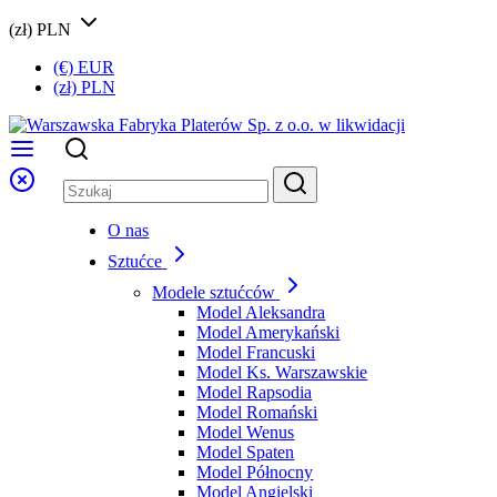
(zł) PLN
(€) EUR
(zł) PLN
O nas
Sztućce
Modele sztućców
Model Aleksandra
Model Amerykański
Model Francuski
Model Ks. Warszawskie
Model Rapsodia
Model Romański
Model Wenus
Model Spaten
Model Północny
Model Angielski