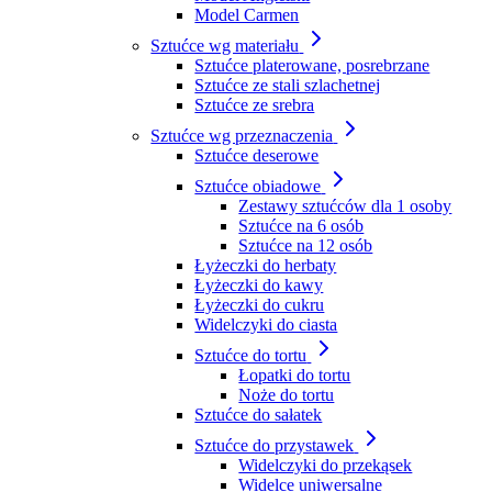
Model Carmen
Sztućce wg materiału
Sztućce platerowane, posrebrzane
Sztućce ze stali szlachetnej
Sztućce ze srebra
Sztućce wg przeznaczenia
Sztućce deserowe
Sztućce obiadowe
Zestawy sztućców dla 1 osoby
Sztućce na 6 osób
Sztućce na 12 osób
Łyżeczki do herbaty
Łyżeczki do kawy
Łyżeczki do cukru
Widelczyki do ciasta
Sztućce do tortu
Łopatki do tortu
Noże do tortu
Sztućce do sałatek
Sztućce do przystawek
Widelczyki do przekąsek
Widelce uniwersalne