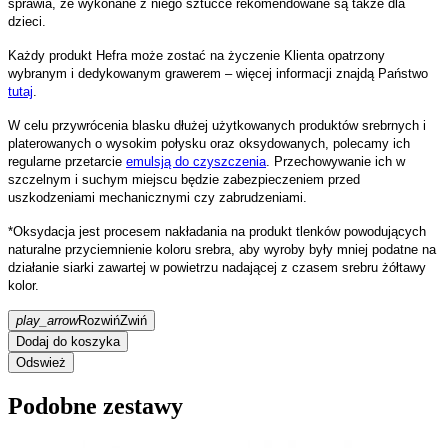
sprawia, że wykonane z niego sztućce rekomendowane są także dla
dzieci.
Każdy produkt Hefra może zostać na życzenie Klienta opatrzony
wybranym i dedykowanym grawerem – więcej informacji znajdą Państwo
tutaj
.
W celu przywrócenia blasku dłużej użytkowanych produktów srebrnych i
platerowanych o wysokim połysku oraz oksydowanych, polecamy ich
regularne przetarcie
emulsją do czyszczenia
. Przechowywanie ich w
szczelnym i suchym miejscu będzie zabezpieczeniem przed
uszkodzeniami mechanicznymi czy zabrudzeniami.
*Oksydacja jest procesem nakładania na produkt tlenków powodujących
naturalne przyciemnienie koloru srebra, aby wyroby były mniej podatne na
działanie siarki zawartej w powietrzu nadającej z czasem srebru żółtawy
kolor.
play_arrow
Rozwiń
Zwiń
Dodaj do koszyka
Podobne zestawy