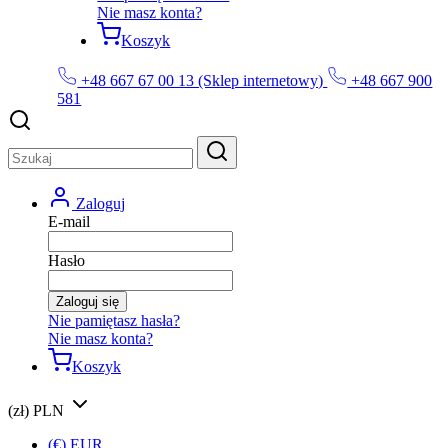
Nie masz konta?
Koszyk
+48 667 67 00 13 (Sklep internetowy)
+48 667 900
581
Zaloguj
E-mail
Hasło
Zaloguj się
Nie pamiętasz hasła?
Nie masz konta?
Koszyk
(zł) PLN
(€) EUR