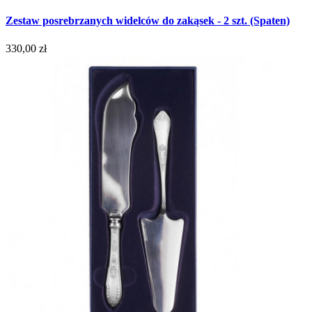
Zestaw posrebrzanych widelców do zakąsek - 2 szt. (Spaten)
330,00 zł