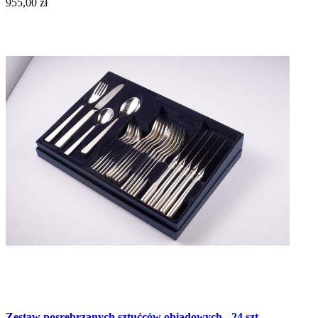
955,00 zł
Zestaw posrebrzanych sztućców obiadowych - 24 szt.