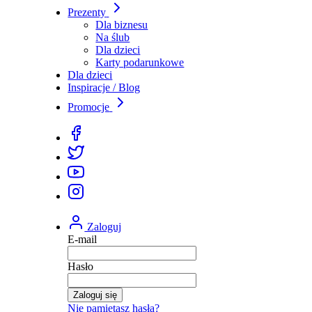
Prezenty
Dla biznesu
Na ślub
Dla dzieci
Karty podarunkowe
Dla dzieci
Inspiracje / Blog
Promocje
Zaloguj
E-mail
Hasło
Zaloguj się
Nie pamiętasz hasła?