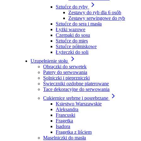
Sztućce do ryby
Zestawy do ryb dla 6 osób
Zestawy serwingowe do ryb
Sztućce do sera i masła
Łyżki wazowe
Czerpaki do sosu
Sztućce do mięs
Sztućce półmiskowe
Łyżeczki do soli
Uzupełnienie stołu
Obrączki do serwetek
Patery do serwowania
Solniczki i pieprzniczki
Świeczniki ozdobne platerowane
Tace dekoracyjne do serwowania
Cukiernice srebrne i posrebrzane
Księstwo Warszawskie
Aleksandra
Francuski
Fragetka
Isadora
Fragetka z liściem
Maselniczki do masła