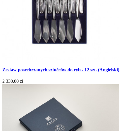
Zestaw posrebrzanych sztućców do ryb - 12 szt. (Angielski)
2 330,00 zł