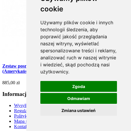
cookie
Używamy plików cookie i innych
technologii śledzenia, aby
poprawić jakość przeglądania
naszej witryny, wyświetlać
spersonalizowane treści i reklamy,
analizować ruch w naszej witrynie
i wiedzieć, skąd pochodzą nasi
Zestaw posrebrzanych łyżeczek do herbaty, oksydowany - 6 szt.
(Amerykański)
użytkownicy.
885,00 zł
Zgoda
Informacje
Odmawiam
Wysyłka
Zmiana ustawień
Regulamin
Polityka prywatności
Mapa strony
Kontakt