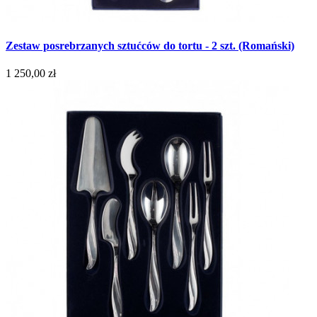
Zestaw posrebrzanych sztućców do tortu - 2 szt. (Romański)
1 250,00 zł