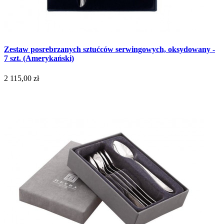
Zestaw posrebrzanych sztućców serwingowych, oksydowany -
7 szt. (Amerykański)
2 115,00 zł