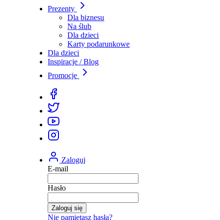
Prezenty
Dla biznesu
Na ślub
Dla dzieci
Karty podarunkowe
Dla dzieci
Inspiracje / Blog
Promocje
Zaloguj
E-mail
Hasło
Zaloguj się
Nie pamiętasz hasła?