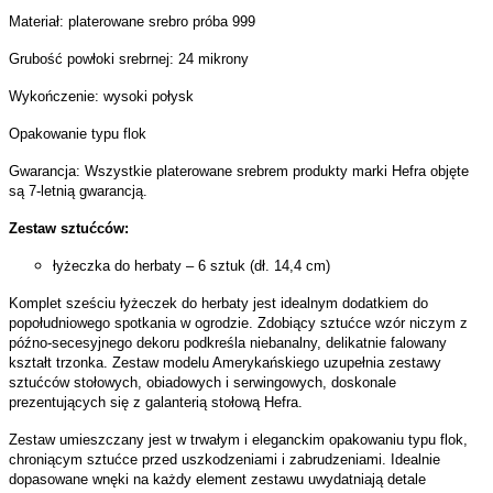
Materiał: platerowane srebro próba 999
Grubość powłoki srebrnej: 24 mikrony
Wykończenie: wysoki połysk
Opakowanie typu flok
Gwarancja: Wszystkie platerowane srebrem produkty marki Hefra objęte
są 7-letnią gwarancją.
Zestaw sztućców:
łyżeczka do herbaty – 6 sztuk (dł. 14,4 cm)
Komplet sześciu łyżeczek do herbaty jest idealnym dodatkiem do
popołudniowego spotkania w ogrodzie. Zdobiący sztućce wzór niczym z
późno-secesyjnego dekoru podkreśla niebanalny, delikatnie falowany
kształt trzonka. Zestaw modelu Amerykańskiego uzupełnia zestawy
sztućców stołowych, obiadowych i serwingowych, doskonale
prezentujących się z galanterią stołową Hefra.
Zestaw umieszczany jest w trwałym i eleganckim opakowaniu typu flok,
chroniącym sztućce przed uszkodzeniami i zabrudzeniami. Idealnie
dopasowane wnęki na każdy element zestawu uwydatniają detale