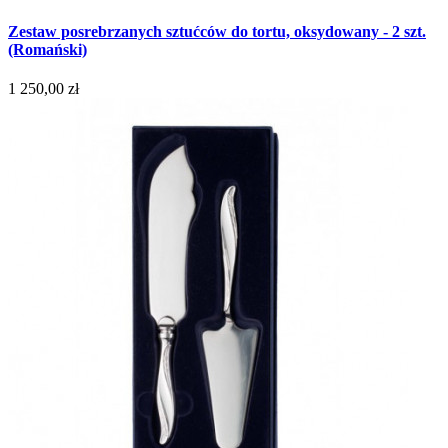
Zestaw posrebrzanych sztućców do tortu, oksydowany - 2 szt.
(Romański)
1 250,00 zł