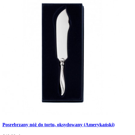
Posrebrzany nóż do tortu, oksydowany (Amerykański)