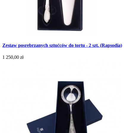
Zestaw posrebrzanych sztućców do tortu - 2 szt. (Rapsodia)
1 250,00 zł