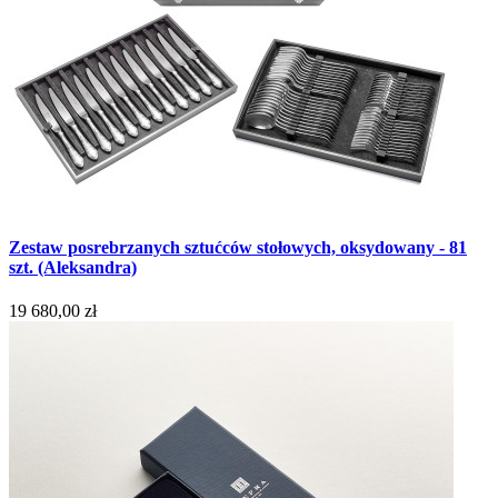
Zestaw posrebrzanych sztućców stołowych, oksydowany - 81
szt. (Aleksandra)
19 680,00 zł