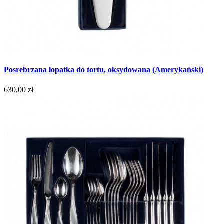
Posrebrzana łopatka do tortu, oksydowana (Amerykański)
630,00 zł