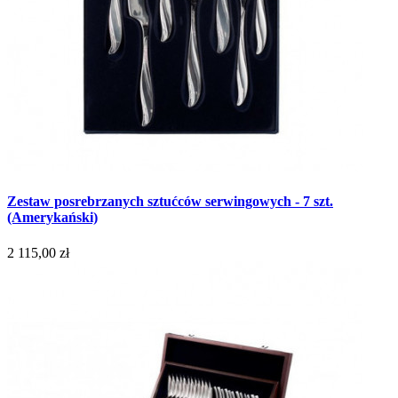
Zestaw posrebrzanych sztućców serwingowych - 7 szt.
(Amerykański)
2 115,00 zł