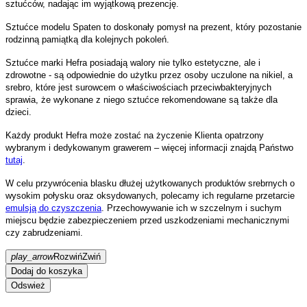
sztućców, nadając im wyjątkową prezencję.
Sztućce modelu Spaten to doskonały pomysł na prezent, który pozostanie
rodzinną pamiątką dla kolejnych pokoleń.
Sztućce marki Hefra posiadają walory nie tylko estetyczne, ale i
zdrowotne - są odpowiednie do użytku przez osoby uczulone na nikiel, a
srebro, które jest surowcem o właściwościach przeciwbakteryjnych
sprawia, że wykonane z niego sztućce rekomendowane są także dla
dzieci.
Każdy produkt Hefra może zostać na życzenie Klienta opatrzony
wybranym i dedykowanym grawerem – więcej informacji znajdą Państwo
tutaj
.
W celu przywrócenia blasku dłużej użytkowanych produktów srebrnych o
wysokim połysku oraz oksydowanych, polecamy ich regularne przetarcie
emulsją do czyszczenia
. Przechowywanie ich w szczelnym i suchym
miejscu będzie zabezpieczeniem przed uszkodzeniami mechanicznymi
czy zabrudzeniami.
play_arrow
Rozwiń
Zwiń
Dodaj do koszyka