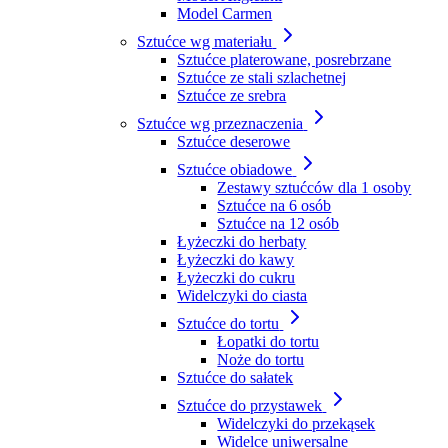
Model Carmen
Sztućce wg materiału
Sztućce platerowane, posrebrzane
Sztućce ze stali szlachetnej
Sztućce ze srebra
Sztućce wg przeznaczenia
Sztućce deserowe
Sztućce obiadowe
Zestawy sztućców dla 1 osoby
Sztućce na 6 osób
Sztućce na 12 osób
Łyżeczki do herbaty
Łyżeczki do kawy
Łyżeczki do cukru
Widelczyki do ciasta
Sztućce do tortu
Łopatki do tortu
Noże do tortu
Sztućce do sałatek
Sztućce do przystawek
Widelczyki do przekąsek
Widelce uniwersalne