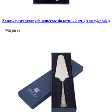
Zestaw posrebrzanych sztućców do tortu - 2 szt. (Amerykański)
1 250,00 zł