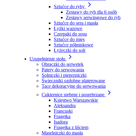
Sztućce do ryby
Zestawy do ryb dla 6 osób
Zestawy serwingowe do ryb
Sztućce do sera i masła
Łyżki wazowe
Czerpaki do sosu
Sztućce do mięs
Sztućce półmiskowe
Łyżeczki do soli
Uzupełnienie stołu
Obrączki do serwetek
Patery do serwowania
Solniczki i pieprzniczki
Świeczniki ozdobne platerowane
Tace dekoracyjne do serwowania
Cukiernice srebrne i posrebrzane
Księstwo Warszawskie
Aleksandra
Francuski
Fragetka
Isadora
Fragetka z liściem
Maselniczki do masła