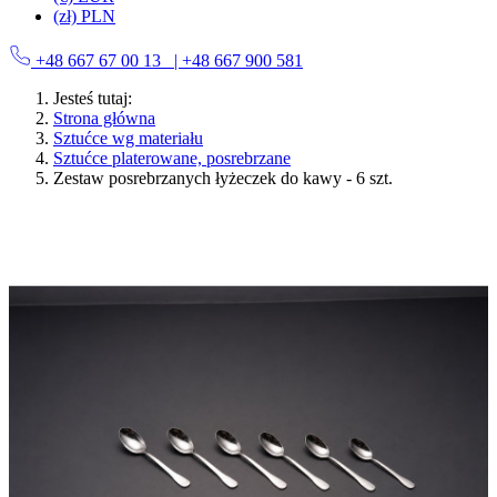
(zł) PLN
+48 667 67 00 13
| +48 667 900 581
Jesteś tutaj:
Strona główna
Sztućce wg materiału
Sztućce platerowane, posrebrzane
Zestaw posrebrzanych łyżeczek do kawy - 6 szt.