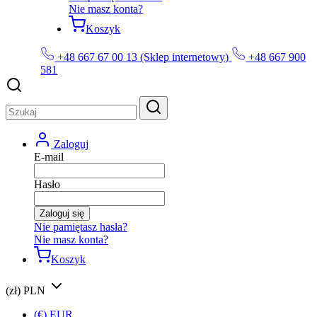
Nie masz konta?
Koszyk
+48 667 67 00 13 (Sklep internetowy)
+48 667 900
581
Zaloguj
E-mail
Hasło
Zaloguj się
Nie pamiętasz hasła?
Nie masz konta?
Koszyk
(zł) PLN
(€) EUR