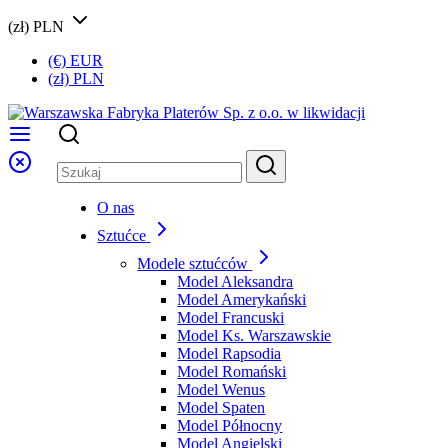
(zł) PLN
(€) EUR
(zł) PLN
O nas
Sztućce
Modele sztućców
Model Aleksandra
Model Amerykański
Model Francuski
Model Ks. Warszawskie
Model Rapsodia
Model Romański
Model Wenus
Model Spaten
Model Północny
Model Angielski