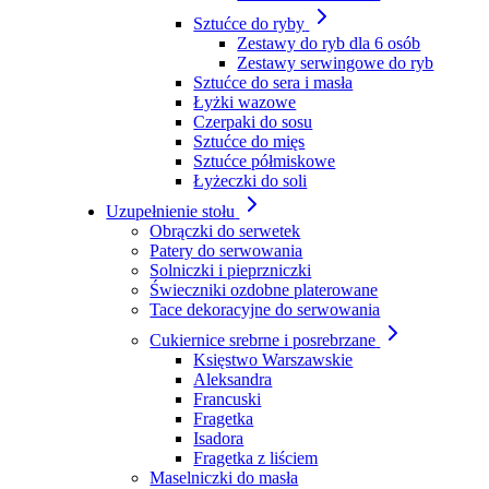
Sztućce do ryby
Zestawy do ryb dla 6 osób
Zestawy serwingowe do ryb
Sztućce do sera i masła
Łyżki wazowe
Czerpaki do sosu
Sztućce do mięs
Sztućce półmiskowe
Łyżeczki do soli
Uzupełnienie stołu
Obrączki do serwetek
Patery do serwowania
Solniczki i pieprzniczki
Świeczniki ozdobne platerowane
Tace dekoracyjne do serwowania
Cukiernice srebrne i posrebrzane
Księstwo Warszawskie
Aleksandra
Francuski
Fragetka
Isadora
Fragetka z liściem
Maselniczki do masła