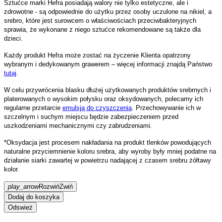
Sztućce marki Hefra posiadają walory nie tylko estetyczne, ale i
zdrowotne - są odpowiednie do użytku przez osoby uczulone na nikiel, a
srebro, które jest surowcem o właściwościach przeciwbakteryjnych
sprawia, że wykonane z niego sztućce rekomendowane są także dla
dzieci.
Każdy produkt Hefra może zostać na życzenie Klienta opatrzony
wybranym i dedykowanym grawerem – więcej informacji znajdą Państwo
tutaj
.
W celu przywrócenia blasku dłużej użytkowanych produktów srebrnych i
platerowanych o wysokim połysku oraz oksydowanych, polecamy ich
regularne przetarcie
emulsją do czyszczenia
. Przechowywanie ich w
szczelnym i suchym miejscu będzie zabezpieczeniem przed
uszkodzeniami mechanicznymi czy zabrudzeniami.
*Oksydacja jest procesem nakładania na produkt tlenków powodujących
naturalne przyciemnienie koloru srebra, aby wyroby były mniej podatne na
działanie siarki zawartej w powietrzu nadającej z czasem srebru żółtawy
kolor.
play_arrow
Rozwiń
Zwiń
Dodaj do koszyka