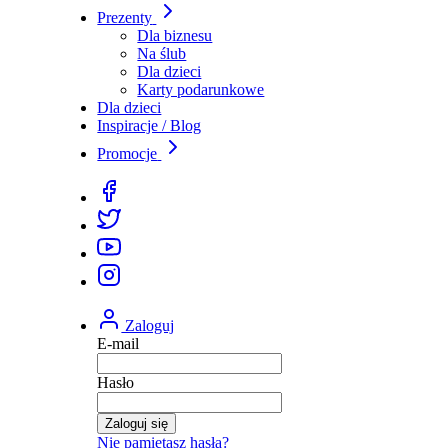
Prezenty
Dla biznesu
Na ślub
Dla dzieci
Karty podarunkowe
Dla dzieci
Inspiracje / Blog
Promocje
Zaloguj
E-mail
Hasło
Zaloguj się
Nie pamiętasz hasła?