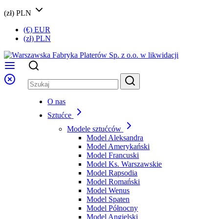
(zł) PLN
(€) EUR
(zł) PLN
O nas
Sztućce
Modele sztućców
Model Aleksandra
Model Amerykański
Model Francuski
Model Ks. Warszawskie
Model Rapsodia
Model Romański
Model Wenus
Model Spaten
Model Północny
Model Angielski