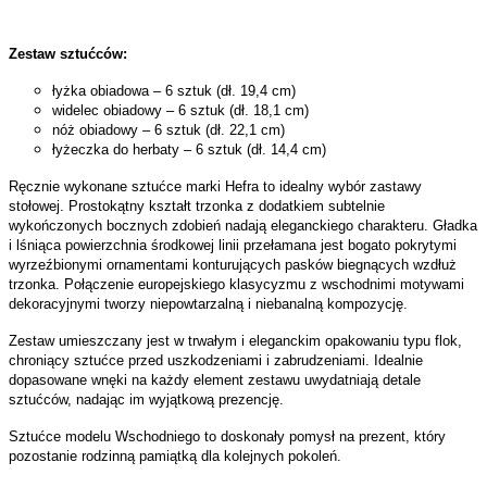
Zestaw sztućców:
łyżka obiadowa – 6 sztuk (dł. 19,4 cm)
widelec obiadowy – 6 sztuk (dł. 18,1 cm)
nóż obiadowy – 6 sztuk (dł. 22,1 cm)
łyżeczka do herbaty – 6 sztuk (dł. 14,4 cm)
Ręcznie wykonane sztućce marki Hefra to idealny wybór zastawy
stołowej. Prostokątny kształt trzonka z dodatkiem subtelnie
wykończonych bocznych zdobień nadają eleganckiego charakteru. Gładka
i lśniąca powierzchnia środkowej linii przełamana jest bogato pokrytymi
wyrzeźbionymi ornamentami konturujących pasków biegnących wzdłuż
trzonka. Połączenie europejskiego klasycyzmu z wschodnimi motywami
dekoracyjnymi tworzy niepowtarzalną i niebanalną kompozycję.
Zestaw umieszczany jest w trwałym i eleganckim opakowaniu typu flok,
chroniący sztućce przed uszkodzeniami i zabrudzeniami. Idealnie
dopasowane wnęki na każdy element zestawu uwydatniają detale
sztućców, nadając im wyjątkową prezencję.
Sztućce modelu Wschodniego to doskonały pomysł na prezent, który
pozostanie rodzinną pamiątką dla kolejnych pokoleń.