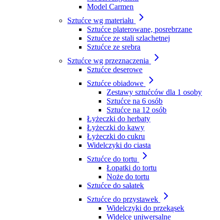
Model Carmen
Sztućce wg materiału
Sztućce platerowane, posrebrzane
Sztućce ze stali szlachetnej
Sztućce ze srebra
Sztućce wg przeznaczenia
Sztućce deserowe
Sztućce obiadowe
Zestawy sztućców dla 1 osoby
Sztućce na 6 osób
Sztućce na 12 osób
Łyżeczki do herbaty
Łyżeczki do kawy
Łyżeczki do cukru
Widelczyki do ciasta
Sztućce do tortu
Łopatki do tortu
Noże do tortu
Sztućce do sałatek
Sztućce do przystawek
Widelczyki do przekąsek
Widelce uniwersalne