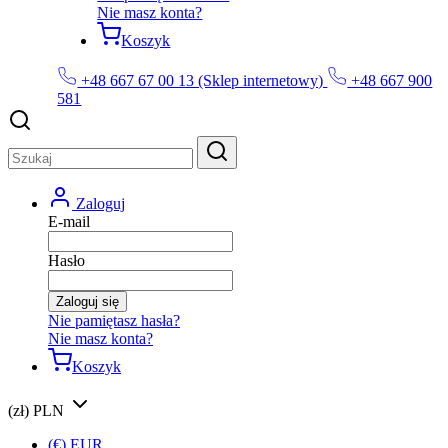
Nie masz konta?
Koszyk
+48 667 67 00 13 (Sklep internetowy)
+48 667 900
581
Zaloguj
E-mail
Hasło
Zaloguj się
Nie pamiętasz hasła?
Nie masz konta?
Koszyk
(zł) PLN
(€) EUR