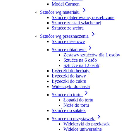
Model Carmen
Sztućce wg materiału
Sztućce platerowane, posrebrzane
Sztućce ze stali szlachetnej
Sztućce ze srebra
Sztućce wg przeznaczenia
Sztućce deserowe
Sztućce obiadowe
Zestawy sztućców dla 1 osoby
Sztućce na 6 osób
Sztućce na 12 osób
Łyżeczki do herbaty
Łyżeczki do kawy
Łyżeczki do cukru
Widelczyki do ciasta
Sztućce do tortu
Łopatki do tortu
Noże do tortu
Sztućce do sałatek
Sztućce do przystawek
Widelczyki do przekąsek
Widelce uniwersalne