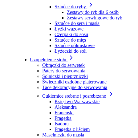
Sztućce do ryby
Zestawy do ryb dla 6 osób
Zestawy serwingowe do ryb
Sztućce do sera i masła
Łyżki wazowe
Czerpaki do sosu
Sztućce do mięs
Sztućce półmiskowe
Łyżeczki do soli
Uzupełnienie stołu
Obrączki do serwetek
Patery do serwowania
Solniczki i pieprzniczki
Świeczniki ozdobne platerowane
Tace dekoracyjne do serwowania
Cukiernice srebrne i posrebrzane
Księstwo Warszawskie
Aleksandra
Francuski
Fragetka
Isadora
Fragetka z liściem
Maselniczki do masła