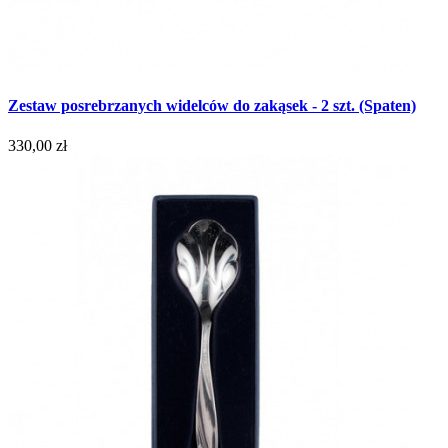
Zestaw posrebrzanych widelców do zakąsek - 2 szt. (Spaten)
330,00 zł