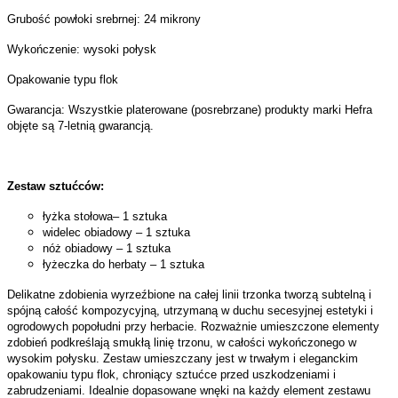
Grubość powłoki srebrnej: 24 mikrony
Wykończenie: wysoki połysk
Opakowanie typu flok
Gwarancja: Wszystkie platerowane (posrebrzane) produkty marki Hefra
objęte są 7-letnią gwarancją.
Zestaw sztućców:
łyżka stołowa– 1 sztuka
widelec obiadowy – 1 sztuka
nóż obiadowy – 1 sztuka
łyżeczka do herbaty – 1 sztuka
Delikatne zdobienia wyrzeźbione na całej linii trzonka tworzą subtelną i
spójną całość kompozycyjną, utrzymaną w duchu secesyjnej estetyki i
ogrodowych popołudni przy herbacie. Rozważnie umieszczone elementy
zdobień podkreślają smukłą linię trzonu, w całości wykończonego w
wysokim połysku. Zestaw umieszczany jest w trwałym i eleganckim
opakowaniu typu flok, chroniący sztućce przed uszkodzeniami i
zabrudzeniami. Idealnie dopasowane wnęki na każdy element zestawu