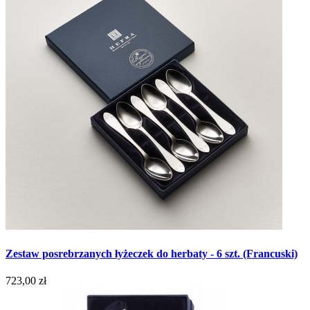
Zestaw posrebrzanych łyżeczek do herbaty - 6 szt. (Francuski)
723,00 zł