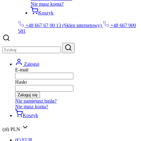
Nie masz konta?
Koszyk
+48 667 67 00 13 (Sklep internetowy)
+48 667 900
581
Zaloguj
E-mail
Hasło
Zaloguj się
Nie pamiętasz hasła?
Nie masz konta?
Koszyk
(zł) PLN
(€) EUR