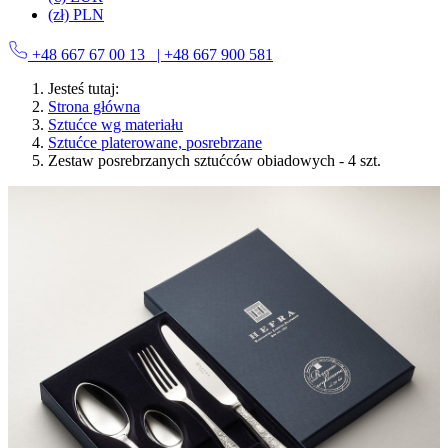
(zł) PLN
+48 667 67 00 13
| +48 667 900 581
Jesteś tutaj:
Strona główna
Sztućce wg materiału
Sztućce platerowane, posrebrzane
Zestaw posrebrzanych sztućców obiadowych - 4 szt.