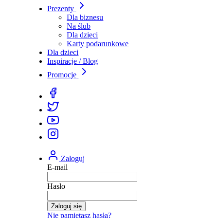
Prezenty
Dla biznesu
Na ślub
Dla dzieci
Karty podarunkowe
Dla dzieci
Inspiracje / Blog
Promocje
Zaloguj
E-mail
Hasło
Zaloguj się
Nie pamiętasz hasła?