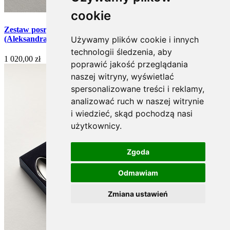
cookie
Zestaw posrebrzanych widelczyków do ciasta - 6 szt.
Używamy plików cookie i innych
(Aleksandra)
technologii śledzenia, aby
1 020,00 zł
poprawić jakość przeglądania
naszej witryny, wyświetlać
spersonalizowane treści i reklamy,
analizować ruch w naszej witrynie
i wiedzieć, skąd pochodzą nasi
użytkownicy.
Zgoda
Odmawiam
Zmiana ustawień