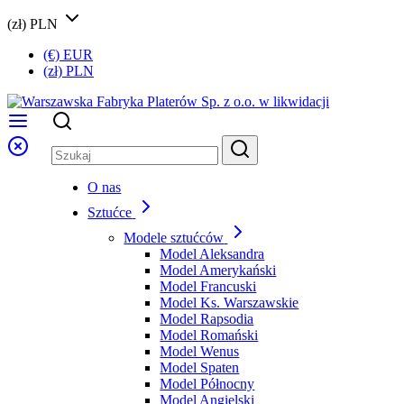
(zł) PLN
(€) EUR
(zł) PLN
O nas
Sztućce
Modele sztućców
Model Aleksandra
Model Amerykański
Model Francuski
Model Ks. Warszawskie
Model Rapsodia
Model Romański
Model Wenus
Model Spaten
Model Północny
Model Angielski