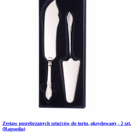
Zestaw posrebrzanych sztućców do tortu, oksydowany - 2 szt.
(Rapsodia)