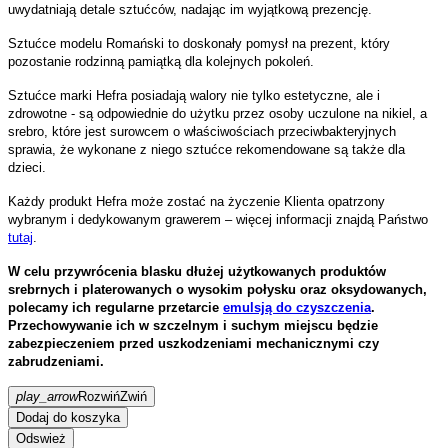
uwydatniają detale sztućców, nadając im wyjątkową prezencję.
Sztućce modelu Romański to doskonały pomysł na prezent, który
pozostanie rodzinną pamiątką dla kolejnych pokoleń.
Sztućce marki Hefra posiadają walory nie tylko estetyczne, ale i
zdrowotne - są odpowiednie do użytku przez osoby uczulone na nikiel, a
srebro, które jest surowcem o właściwościach przeciwbakteryjnych
sprawia, że wykonane z niego sztućce rekomendowane są także dla
dzieci.
Każdy produkt Hefra może zostać na życzenie Klienta opatrzony
wybranym i dedykowanym grawerem – więcej informacji znajdą Państwo
tutaj
.
W celu przywrócenia blasku dłużej użytkowanych produktów
srebrnych i platerowanych o wysokim połysku oraz oksydowanych,
polecamy ich regularne przetarcie
emulsją do czyszczenia
.
Przechowywanie ich w szczelnym i suchym miejscu będzie
zabezpieczeniem przed uszkodzeniami mechanicznymi czy
zabrudzeniami.
play_arrow
Rozwiń
Zwiń
Dodaj do koszyka