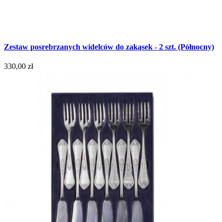
Zestaw posrebrzanych widelców do zakąsek - 2 szt. (Północny)
330,00 zł