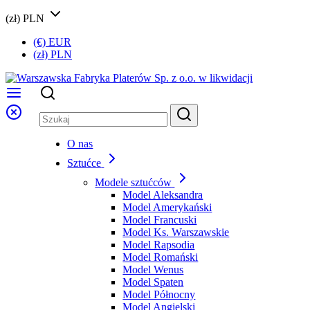
(zł) PLN
(€) EUR
(zł) PLN
O nas
Sztućce
Modele sztućców
Model Aleksandra
Model Amerykański
Model Francuski
Model Ks. Warszawskie
Model Rapsodia
Model Romański
Model Wenus
Model Spaten
Model Północny
Model Angielski