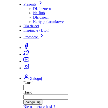
Prezenty
Dla biznesu
Na ślub
Dla dzieci
Karty podarunkowe
Dla dzieci
Inspiracje / Blog
Promocje
Zaloguj
E-mail
Hasło
Zaloguj się
Nie pamiętasz hasła?