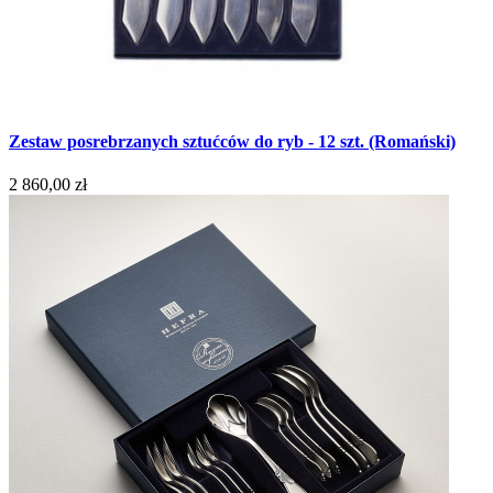
Zestaw posrebrzanych sztućców do ryb - 12 szt. (Romański)
2 860,00 zł