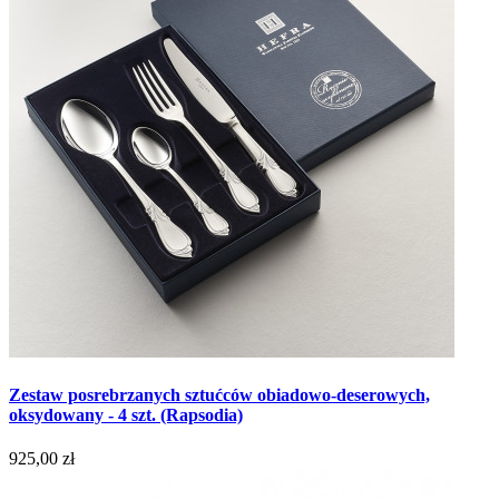
Zestaw posrebrzanych sztućców obiadowo-deserowych,
oksydowany - 4 szt. (Rapsodia)
925,00 zł