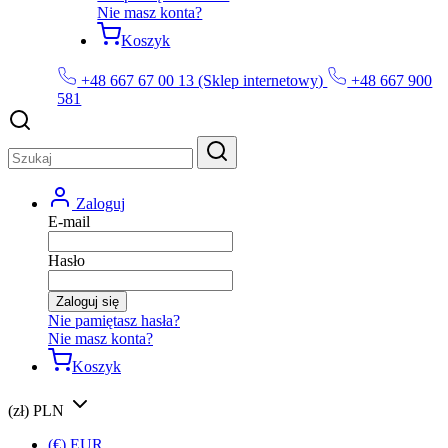
Nie masz konta?
Koszyk
+48 667 67 00 13 (Sklep internetowy)
+48 667 900
581
Zaloguj
E-mail
Hasło
Zaloguj się
Nie pamiętasz hasła?
Nie masz konta?
Koszyk
(zł) PLN
(€) EUR