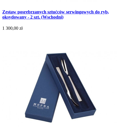
Zestaw posrebrzanych sztućców serwingowych do ryb,
oksydowany - 2 szt. (Wschodni)
1 300,00 zł