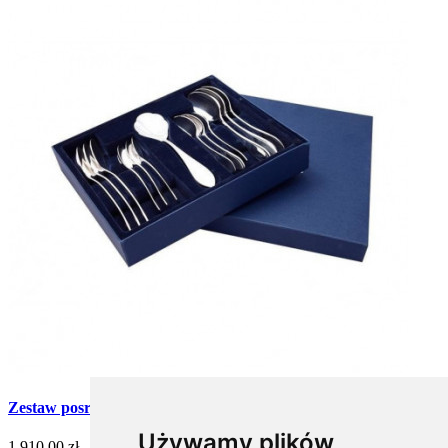
Zestaw posrebrzanych łyżeczek - 13 szt. (Ks. Warszawskie)
Używamy plików
1 910,00 zł