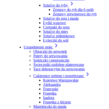
Sztućce do ryby
Zestawy do ryb dla 6 osób
Zestawy serwingowe do ryb
Sztućce do sera i masła
Łyżki wazowe
Czerpaki do sosu
Sztućce do mięs
Sztućce półmiskowe
Łyżeczki do soli
Uzupełnienie stołu
Obrączki do serwetek
Patery do serwowania
Solniczki i pieprzniczki
Świeczniki ozdobne platerowane
Tace dekoracyjne do serwowania
Cukiernice srebrne i posrebrzane
Księstwo Warszawskie
Aleksandra
Francuski
Fragetka
Isadora
Fragetka z liściem
Maselniczki do masła