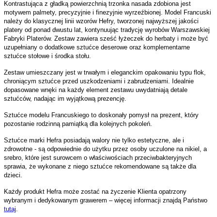
Kontrastująca z gładką powierzchnią trzonka nasada zdobiona jest
motywem palmety, precyzyjnie i finezyjnie wyrzeźbionej. Model Francuski
należy do klasycznej linii wzorów Hefry, tworzonej najwyższej jakości
platery od ponad dwustu lat, kontynuując tradycję wyrobów Warszawskiej
Fabryki Platerów. Zestaw zawiera sześć łyżeczek do herbaty i może być
uzupełniany o dodatkowe sztućce deserowe oraz komplementarne
sztućce stołowe i środka stołu.
Zestaw umieszczany jest w trwałym i eleganckim opakowaniu typu flok,
chroniącym sztućce przed uszkodzeniami i zabrudzeniami. Idealnie
dopasowane wnęki na każdy element zestawu uwydatniają detale
sztućców, nadając im wyjątkową prezencję.
Sztućce modelu Francuskiego to doskonały pomysł na prezent, który
pozostanie rodzinną pamiątką dla kolejnych pokoleń.
Sztućce marki Hefra posiadają walory nie tylko estetyczne, ale i
zdrowotne - są odpowiednie do użytku przez osoby uczulone na nikiel, a
srebro, które jest surowcem o właściwościach przeciwbakteryjnych
sprawia, że wykonane z niego sztućce rekomendowane są także dla
dzieci.
Każdy produkt Hefra może zostać na życzenie Klienta opatrzony
wybranym i dedykowanym grawerem – więcej informacji znajdą Państwo
tutaj
.