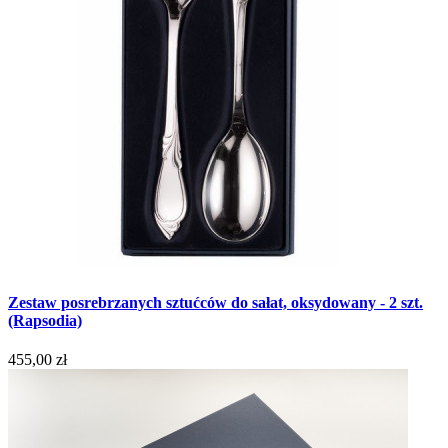
Zestaw posrebrzanych sztućców do sałat, oksydowany - 2 szt.
(Rapsodia)
455,00 zł