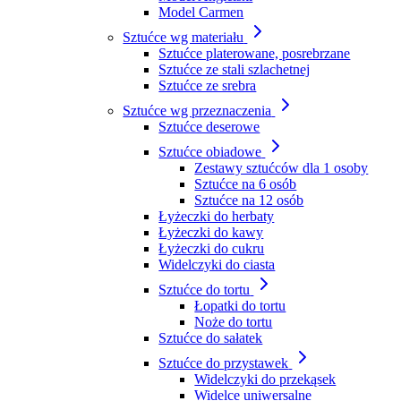
Model Carmen
Sztućce wg materiału
Sztućce platerowane, posrebrzane
Sztućce ze stali szlachetnej
Sztućce ze srebra
Sztućce wg przeznaczenia
Sztućce deserowe
Sztućce obiadowe
Zestawy sztućców dla 1 osoby
Sztućce na 6 osób
Sztućce na 12 osób
Łyżeczki do herbaty
Łyżeczki do kawy
Łyżeczki do cukru
Widelczyki do ciasta
Sztućce do tortu
Łopatki do tortu
Noże do tortu
Sztućce do sałatek
Sztućce do przystawek
Widelczyki do przekąsek
Widelce uniwersalne