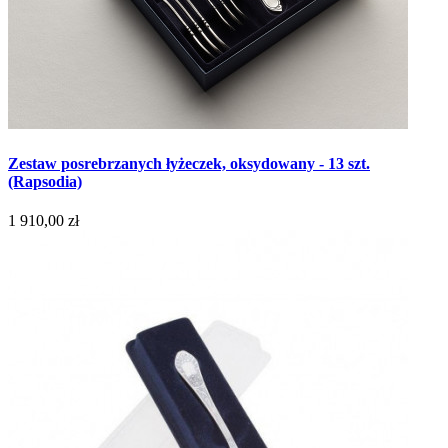
Zestaw posrebrzanych łyżeczek, oksydowany - 13 szt.
(Rapsodia)
1 910,00 zł