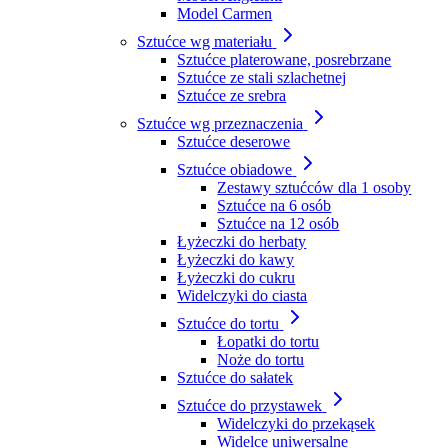
Model Carmen
Sztućce wg materiału
Sztućce platerowane, posrebrzane
Sztućce ze stali szlachetnej
Sztućce ze srebra
Sztućce wg przeznaczenia
Sztućce deserowe
Sztućce obiadowe
Zestawy sztućców dla 1 osoby
Sztućce na 6 osób
Sztućce na 12 osób
Łyżeczki do herbaty
Łyżeczki do kawy
Łyżeczki do cukru
Widelczyki do ciasta
Sztućce do tortu
Łopatki do tortu
Noże do tortu
Sztućce do sałatek
Sztućce do przystawek
Widelczyki do przekąsek
Widelce uniwersalne