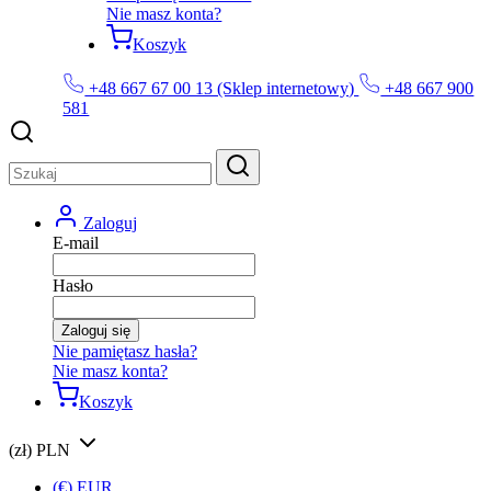
Nie masz konta?
Koszyk
+48 667 67 00 13 (Sklep internetowy)
+48 667 900
581
Zaloguj
E-mail
Hasło
Zaloguj się
Nie pamiętasz hasła?
Nie masz konta?
Koszyk
(zł) PLN
(€) EUR