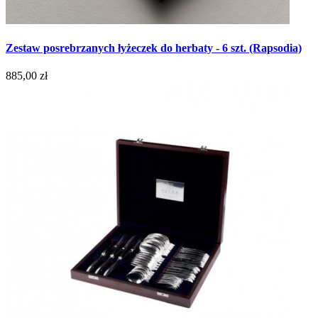
Zestaw posrebrzanych łyżeczek do herbaty - 6 szt. (Rapsodia)
885,00 zł