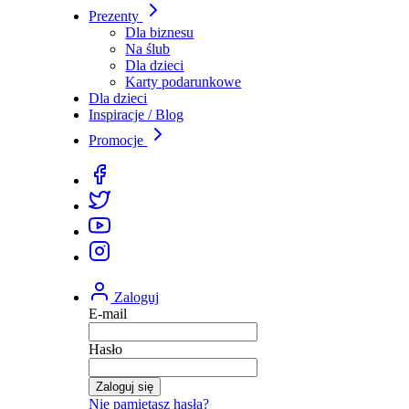
Prezenty
Dla biznesu
Na ślub
Dla dzieci
Karty podarunkowe
Dla dzieci
Inspiracje / Blog
Promocje
Zaloguj
E-mail
Hasło
Zaloguj się
Nie pamiętasz hasła?