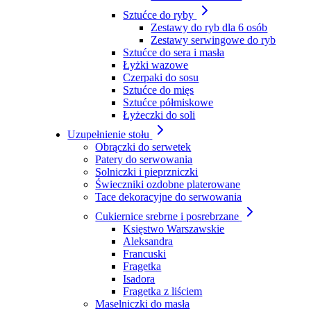
Sztućce do ryby
Zestawy do ryb dla 6 osób
Zestawy serwingowe do ryb
Sztućce do sera i masła
Łyżki wazowe
Czerpaki do sosu
Sztućce do mięs
Sztućce półmiskowe
Łyżeczki do soli
Uzupełnienie stołu
Obrączki do serwetek
Patery do serwowania
Solniczki i pieprzniczki
Świeczniki ozdobne platerowane
Tace dekoracyjne do serwowania
Cukiernice srebrne i posrebrzane
Księstwo Warszawskie
Aleksandra
Francuski
Fragetka
Isadora
Fragetka z liściem
Maselniczki do masła