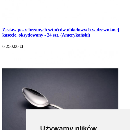
Zestaw posrebrzanych sztućców obiadowych w drewnianej
kasecie, oksydowany - 24 szt. (Amerykański)
6 250,00 zł
Używamy plików