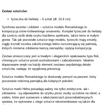
Zestaw sztućców:
łyżeczka do herbaty – 6 sztuk (dł. 14,4 cm)
Symfonia wzorów i zdobień – sztućce modelu Romańskiego to
kompozycja istnie królewskiego ornamentu. Komplet łyżeczek do herbaty
dla sześciu osób doda szyku każdemu spotkaniu, także temu w małym
gronie. Tak jak pozostałe sztućce tego modelu, łyżeczki mają smukły,
ciągły kształt trzonka zakończonego lekko rozszerzającą się palmetą,
których misterne zdobienia tworzą niezwykłą i spójną kompozycję.
Zestaw umieszczany jest w trwałym i eleganckim opakowaniu typu flok,
chroniącym sztućce przed uszkodzeniami i zabrudzeniami. Idealnie
dopasowane wnęki na każdy element zestawu uwydatniają detale
sztućców, nadając im wyjątkową prezencję.
Sztućce modelu Romańskiego to doskonały pomysł na prezent, który
pozostanie rodzinną pamiątką dla kolejnych pokoleń.
Sztućce marki Hefra posiadają walory nie tylko estetyczne, ale i
zdrowotne - są odpowiednie do użytku przez osoby uczulone na nikiel, a
srebro, które jest surowcem o właściwościach przeciwbakteryjnych
sprawia, że wykonane z niego sztućce rekomendowane są także dla