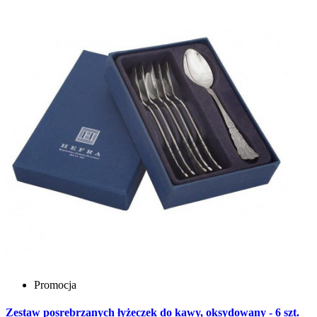
Promocja
Zestaw posrebrzanych łyżeczek do kawy, oksydowany - 6 szt.