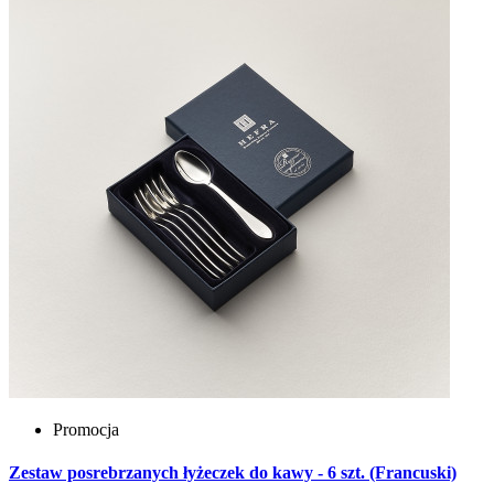
Promocja
Zestaw posrebrzanych łyżeczek do kawy - 6 szt. (Francuski)