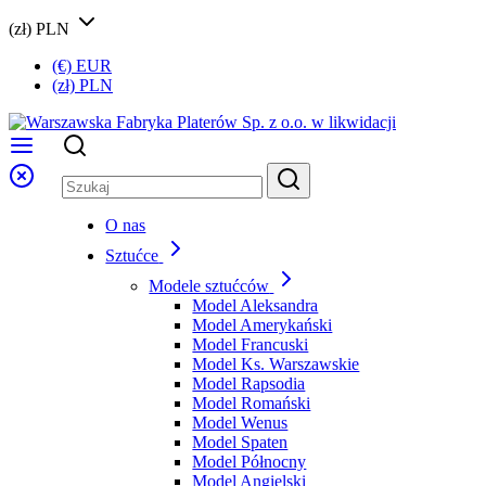
(zł) PLN
(€) EUR
(zł) PLN
O nas
Sztućce
Modele sztućców
Model Aleksandra
Model Amerykański
Model Francuski
Model Ks. Warszawskie
Model Rapsodia
Model Romański
Model Wenus
Model Spaten
Model Północny
Model Angielski