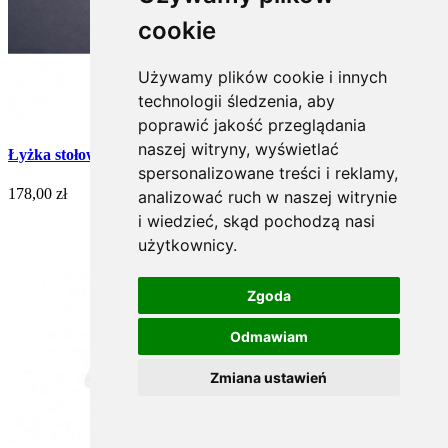
cookie
Używamy plików cookie i innych
technologii śledzenia, aby
poprawić jakość przeglądania
naszej witryny, wyświetlać
Łyżka stołowa posrebrzana, oksydowana - 1 szt. (Wschodni)
spersonalizowane treści i reklamy,
178,00 zł
analizować ruch w naszej witrynie
i wiedzieć, skąd pochodzą nasi
użytkownicy.
Zgoda
Odmawiam
Zmiana ustawień