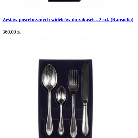
Zestaw posrebrzanych widelców do zakąsek - 2 szt. (Rapsodia)
360,00 zł