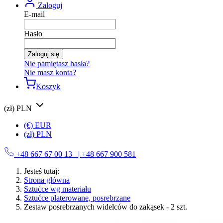
Zaloguj
E-mail
Hasło
Zaloguj się
Nie pamiętasz hasła?
Nie masz konta?
Koszyk
(zł) PLN
(€) EUR
(zł) PLN
+48 667 67 00 13
| +48 667 900 581
Jesteś tutaj:
Strona główna
Sztućce wg materiału
Sztućce platerowane, posrebrzane
Zestaw posrebrzanych widelców do zakąsek - 2 szt.