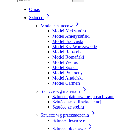
O nas
Sztućce
Modele sztućców
Model Aleksandra
Model Amerykański
Model Francuski
Model Ks. Warszawskie
Model Rapsodia
Model Romański
Model Wenus
Model Spaten
Model Północny
Model Angielski
Model Carmen
Sztućce wg materiału
Sztućce platerowane, posrebrzane
Sztućce ze stali szlachetnej
Sztućce ze srebra
Sztućce wg przeznaczenia
Sztućce deserowe
Sztućce obiadowe