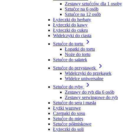
Zestawy sztućców dla 1 osoby
Sztućce na 6 osób
Sztućce na 12 osób
Łyżeczki do herbaty
Łyżeczki do kawy
Łyżeczki do cukru
Widelczyki do ciasta
Sztućce do tortu
Łopatki do tortu
Noże do tortu
Sztućce do sałatek
Sztućce do przystawek
Widelczyki do przekąsek
Widelce uniwersalne
Sztućce do ryby
Zestawy do ryb dla 6 osób
Zestawy serwingowe do ryb
Sztućce do sera i masła
Łyżki wazowe
Czerpaki do sosu
Sztućce do mięs
Sztućce półmiskowe
Łyżeczki do soli