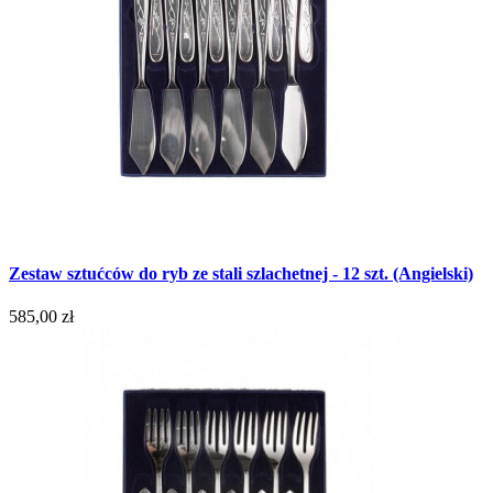
Zestaw sztućców do ryb ze stali szlachetnej - 12 szt. (Angielski)
585,00 zł