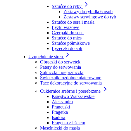
Sztućce do ryby
Zestawy do ryb dla 6 osób
Zestawy serwingowe do ryb
Sztućce do sera i masła
Łyżki wazowe
Czerpaki do sosu
Sztućce do mięs
Sztućce półmiskowe
Łyżeczki do soli
Uzupełnienie stołu
Obrączki do serwetek
Patery do serwowania
Solniczki i pieprzniczki
Świeczniki ozdobne platerowane
Tace dekoracyjne do serwowania
Cukiernice srebrne i posrebrzane
Księstwo Warszawskie
Aleksandra
Francuski
Fragetka
Isadora
Fragetka z liściem
Maselniczki do masła