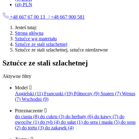
(zł) PLN
+48 667 67 00 13
| +48 667 900 581
Jesteś tutaj:
Strona główna
Sztućce wg materiału
Sztućce ze stali szlachetnej
Sztućce ze stali szlachetnej, sztućce nierdzewne
Sztućce ze stali szlachetnej
Aktywne filtry
Model

Angielski (11)
Francuski (19)
Północny (9)
Spaten (7)
Wenus
(7)
Wschodni (9)
Przeznaczenie

do ciasta (8)
do cukru (3)
do herbaty (6)
do kawy (7)
do
owoców (1)
do ryb (4)
do sałat (1)
do sera i masła (5)
do sosu
(2)
do tortu (3)
do zakąsek (4)