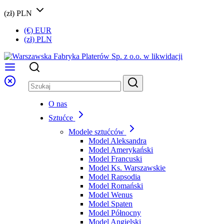
(zł) PLN
(€) EUR
(zł) PLN
O nas
Sztućce
Modele sztućców
Model Aleksandra
Model Amerykański
Model Francuski
Model Ks. Warszawskie
Model Rapsodia
Model Romański
Model Wenus
Model Spaten
Model Północny
Model Angielski