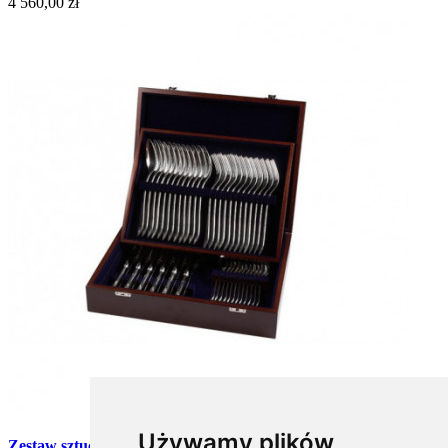
4 560,00 zł
Używamy plików
Zestaw sztućców obiadowych ze stali szlachetnej w drewnianej