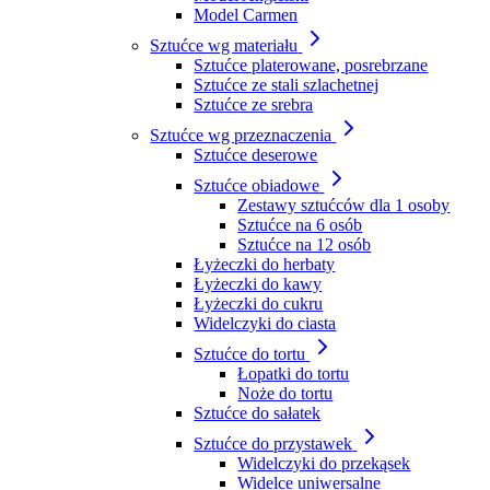
Model Carmen
Sztućce wg materiału
Sztućce platerowane, posrebrzane
Sztućce ze stali szlachetnej
Sztućce ze srebra
Sztućce wg przeznaczenia
Sztućce deserowe
Sztućce obiadowe
Zestawy sztućców dla 1 osoby
Sztućce na 6 osób
Sztućce na 12 osób
Łyżeczki do herbaty
Łyżeczki do kawy
Łyżeczki do cukru
Widelczyki do ciasta
Sztućce do tortu
Łopatki do tortu
Noże do tortu
Sztućce do sałatek
Sztućce do przystawek
Widelczyki do przekąsek
Widelce uniwersalne