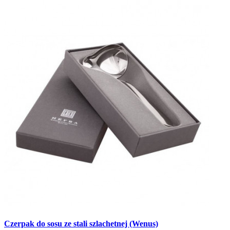
Czerpak do sosu ze stali szlachetnej (Wenus)