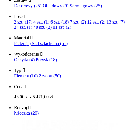
Zestaw

Deserowy (25)
Obiadowy (9)
Serwingowy (25)
Ilość

2 szt. (17)
4 szt. (1)
6 szt. (18)
7 szt. (2)
12 szt. (2)
13 szt. (7)
24 szt. (1)
48 szt. (2)
81 szt. (2)
Materiał

Plater (1)
Stal szlachetna (61)
Wykończenie

Oksyda (4)
Połysk (18)
Typ

Element (10)
Zestaw (50)
Cena

43,00 zł - 5 471,00 zł
Rodzaj

łyżeczka (20)