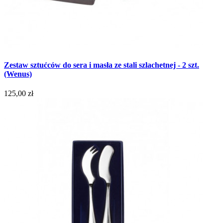
Zestaw sztućców do sera i masła ze stali szlachetnej - 2 szt.
(Wenus)
125,00 zł