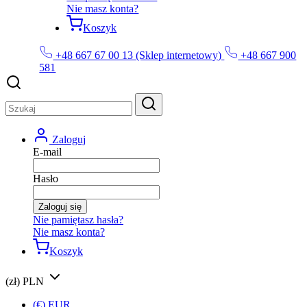
Nie masz konta?
Koszyk
+48 667 67 00 13 (Sklep internetowy)
+48 667 900
581
Zaloguj
E-mail
Hasło
Zaloguj się
Nie pamiętasz hasła?
Nie masz konta?
Koszyk
(zł) PLN
(€) EUR