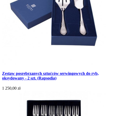
Zestaw posrebrzanych sztućców serwingowych do ryb,
oksydowany - 2 szt. (Rapsodia)
1 250,00 zł