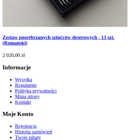
Zestaw posrebrzanych sztućców deserowych - 13 szt.
(Romański)
2 020,00 zł
Informacje
Wysyłka
Regulamin
Polityka prywatności
Mapa strony
Kontakt
Moje Konto
Rejestracja
Historia zamówień
Twoje rabaty