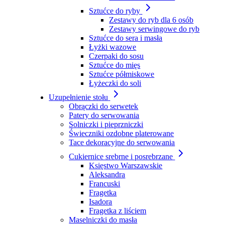
Sztućce do ryby
Zestawy do ryb dla 6 osób
Zestawy serwingowe do ryb
Sztućce do sera i masła
Łyżki wazowe
Czerpaki do sosu
Sztućce do mięs
Sztućce półmiskowe
Łyżeczki do soli
Uzupełnienie stołu
Obrączki do serwetek
Patery do serwowania
Solniczki i pieprzniczki
Świeczniki ozdobne platerowane
Tace dekoracyjne do serwowania
Cukiernice srebrne i posrebrzane
Księstwo Warszawskie
Aleksandra
Francuski
Fragetka
Isadora
Fragetka z liściem
Maselniczki do masła