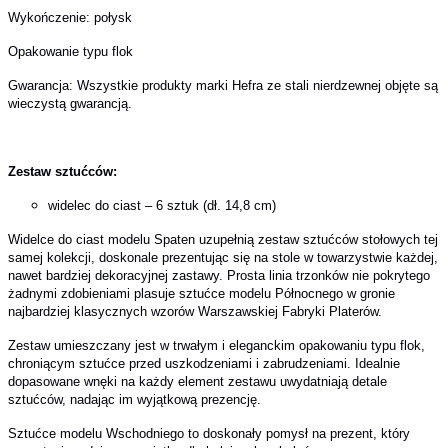
Wykończenie: połysk
Opakowanie typu flok
Gwarancja: Wszystkie produkty marki Hefra ze stali nierdzewnej objęte są
wieczystą gwarancją.
Zestaw sztućców:
widelec do ciast – 6 sztuk (dł. 14,8 cm)
Widelce do ciast modelu Spaten uzupełnią zestaw sztućców stołowych tej
samej kolekcji, doskonale prezentując się na stole w towarzystwie każdej,
nawet bardziej dekoracyjnej zastawy. Prosta linia trzonków nie pokrytego
żadnymi zdobieniami plasuje sztućce modelu Północnego w gronie
najbardziej klasycznych wzorów Warszawskiej Fabryki Platerów.
Zestaw umieszczany jest w trwałym i eleganckim opakowaniu typu flok,
chroniącym sztućce przed uszkodzeniami i zabrudzeniami. Idealnie
dopasowane wnęki na każdy element zestawu uwydatniają detale
sztućców, nadając im wyjątkową prezencję.
Sztućce modelu Wschodniego to doskonały pomysł na prezent, który