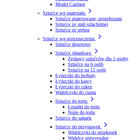
Model Carmen
Sztućce wg materiału
Sztućce platerowane, posrebrzane
Sztućce ze stali szlachetnej
Sztućce ze srebra
Sztućce wg przeznaczenia
Sztućce deserowe
Sztućce obiadowe
Zestawy sztućców dla 1 osoby
Sztućce na 6 osób
Sztućce na 12 osób
Łyżeczki do herbaty
Łyżeczki do kawy
Łyżeczki do cukru
Widelczyki do ciasta
Sztućce do tortu
Łopatki do tortu
Noże do tortu
Sztućce do sałatek
Sztućce do przystawek
Widelczyki do przekąsek
Widelce uniwersalne