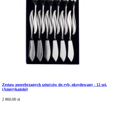
Zestaw posrebrzanych sztućców do ryb, oksydowany - 12 szt.
(Amerykański)
2 860,00 zł