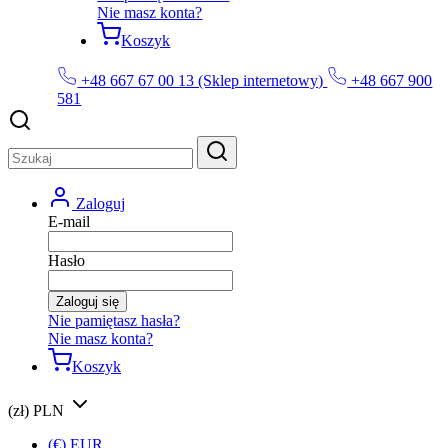
Nie masz konta?
Koszyk
+48 667 67 00 13 (Sklep internetowy)
+48 667 900
581
Zaloguj
E-mail
Hasło
Zaloguj się
Nie pamiętasz hasła?
Nie masz konta?
Koszyk
(zł) PLN
(€) EUR