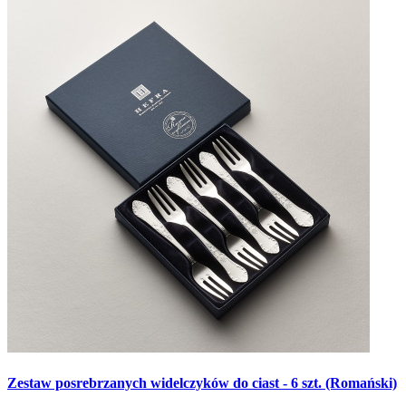
Zestaw posrebrzanych widelczyków do ciast - 6 szt. (Romański)