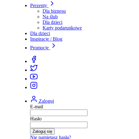
Prezenty
Dla biznesu
Na ślub
Dla dzieci
Karty podarunkowe
Dla dzieci
Inspiracje / Blog
Promocje
Zaloguj
E-mail
Hasło
Zaloguj się
Nie pamiętasz hasła?