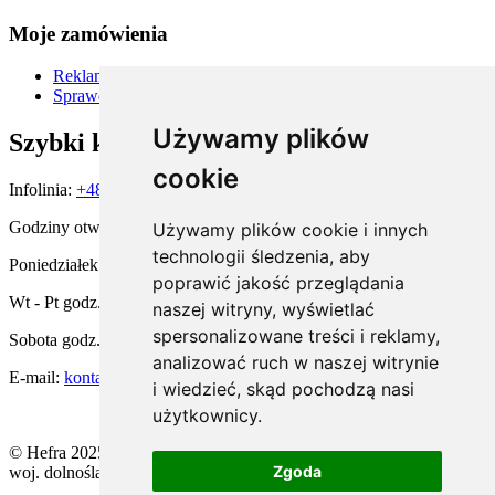
Moje zamówienia
Reklamacje i zwroty
Sprawdź status zamówienia
Używamy plików
Szybki kontakt
cookie
Infolinia:
+48 667 900 581
Godziny otwarcia:
Używamy plików cookie i innych
technologii śledzenia, aby
Poniedziałek godz. 15:00 - 19:00
poprawić jakość przeglądania
Wt - Pt godz. 11:00 - 19:00
naszej witryny, wyświetlać
spersonalizowane treści i reklamy,
Sobota godz. 10:00 - 14:00
analizować ruch w naszej witrynie
E-mail:
kontakt@hefra.pl
i wiedzieć, skąd pochodzą nasi
użytkownicy.
© Hefra 2025. All rights reserved | ul. Żeglarska 8, 59-220 Legnica,
Zgoda
woj. dolnośląskie