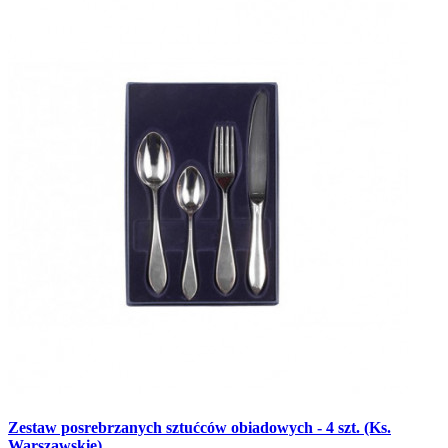
Zestaw posrebrzanych sztućców obiadowych - 4 szt. (Ks.
Warszawskie)