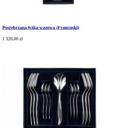
Posrebrzana łyżka wazowa (Francuski)
1 320,00 zł