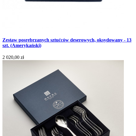
Zestaw posrebrzanych sztućców deserowych, oksydowany - 13
szt. (Amerykański)
2 020,00 zł