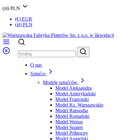
(zł) PLN
(€) EUR
(zł) PLN
O nas
Sztućce
Modele sztućców
Model Aleksandra
Model Amerykański
Model Francuski
Model Ks. Warszawskie
Model Rapsodia
Model Romański
Model Wenus
Model Spaten
Model Północny
Model Angielski