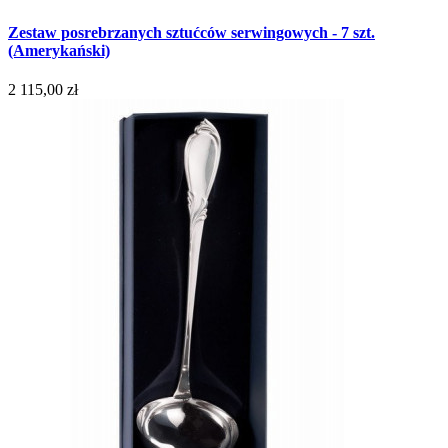
Zestaw posrebrzanych sztućców serwingowych - 7 szt.
(Amerykański)
2 115,00 zł