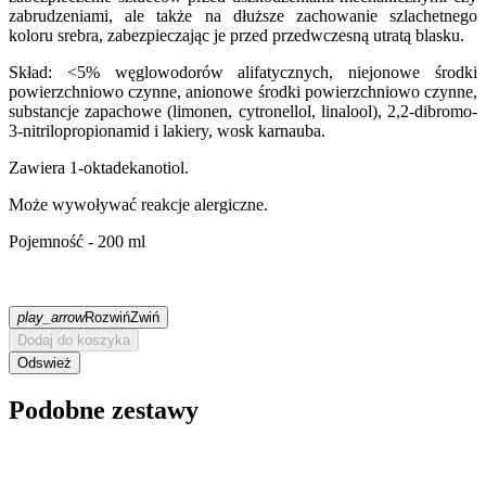
zabrudzeniami, ale także na dłuższe zachowanie szlachetnego
koloru srebra, zabezpieczając je przed przedwczesną utratą blasku.
Skład: <5% węglowodorów alifatycznych, niejonowe środki
powierzchniowo czynne, anionowe środki powierzchniowo czynne,
substancje zapachowe (limonen, cytronellol, linalool), 2,2-dibromo-
3-nitrilopropionamid i lakiery, wosk karnauba.
Zawiera 1-oktadekanotiol.
Może wywoływać reakcje alergiczne.
Pojemność - 200 ml
play_arrow
Rozwiń
Zwiń
Dodaj do koszyka
Podobne zestawy