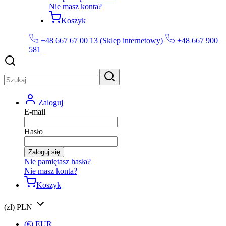
Nie masz konta?
Koszyk
+48 667 67 00 13 (Sklep internetowy)
+48 667 900
581
Zaloguj
E-mail
Hasło
Zaloguj się
Nie pamiętasz hasła?
Nie masz konta?
Koszyk
(zł) PLN
(€) EUR