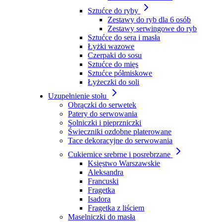
Sztućce do ryby
Zestawy do ryb dla 6 osób
Zestawy serwingowe do ryb
Sztućce do sera i masła
Łyżki wazowe
Czerpaki do sosu
Sztućce do mięs
Sztućce półmiskowe
Łyżeczki do soli
Uzupełnienie stołu
Obrączki do serwetek
Patery do serwowania
Solniczki i pieprzniczki
Świeczniki ozdobne platerowane
Tace dekoracyjne do serwowania
Cukiernice srebrne i posrebrzane
Księstwo Warszawskie
Aleksandra
Francuski
Fragetka
Isadora
Fragetka z liściem
Maselniczki do masła