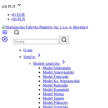
(zł) PLN
(€) EUR
(zł) PLN
O nas
Sztućce
Modele sztućców
Model Aleksandra
Model Amerykański
Model Francuski
Model Ks. Warszawskie
Model Rapsodia
Model Romański
Model Wenus
Model Spaten
Model Północny
Model Angielski