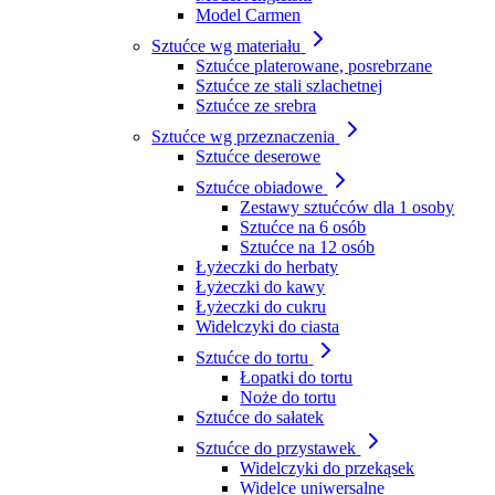
Model Carmen
Sztućce wg materiału
Sztućce platerowane, posrebrzane
Sztućce ze stali szlachetnej
Sztućce ze srebra
Sztućce wg przeznaczenia
Sztućce deserowe
Sztućce obiadowe
Zestawy sztućców dla 1 osoby
Sztućce na 6 osób
Sztućce na 12 osób
Łyżeczki do herbaty
Łyżeczki do kawy
Łyżeczki do cukru
Widelczyki do ciasta
Sztućce do tortu
Łopatki do tortu
Noże do tortu
Sztućce do sałatek
Sztućce do przystawek
Widelczyki do przekąsek
Widelce uniwersalne