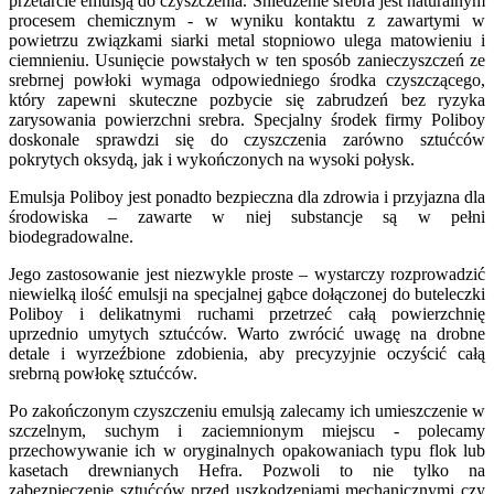
przetarcie emulsją do czyszczenia. Śniedzenie srebra jest naturalnym
procesem chemicznym - w wyniku kontaktu z zawartymi w
powietrzu związkami siarki metal stopniowo ulega matowieniu i
ciemnieniu. Usunięcie powstałych w ten sposób zanieczyszczeń ze
srebrnej powłoki wymaga odpowiedniego środka czyszczącego,
który zapewni skuteczne pozbycie się zabrudzeń bez ryzyka
zarysowania powierzchni srebra. Specjalny środek firmy Poliboy
doskonale sprawdzi się do czyszczenia zarówno sztućców
pokrytych oksydą, jak i wykończonych na wysoki połysk.
Emulsja Poliboy jest ponadto bezpieczna dla zdrowia i przyjazna dla
środowiska – zawarte w niej substancje są w pełni
biodegradowalne.
Jego zastosowanie jest niezwykle proste – wystarczy rozprowadzić
niewielką ilość emulsji na specjalnej gąbce dołączonej do buteleczki
Poliboy i delikatnymi ruchami przetrzeć całą powierzchnię
uprzednio umytych sztućców. Warto zwrócić uwagę na drobne
detale i wyrzeźbione zdobienia, aby precyzyjnie oczyścić całą
srebrną powłokę sztućców.
Po zakończonym czyszczeniu emulsją zalecamy ich umieszczenie w
szczelnym, suchym i zaciemnionym miejscu - polecamy
przechowywanie ich w oryginalnych opakowaniach typu flok lub
kasetach drewnianych Hefra. Pozwoli to nie tylko na
zabezpieczenie sztućców przed uszkodzeniami mechanicznymi czy