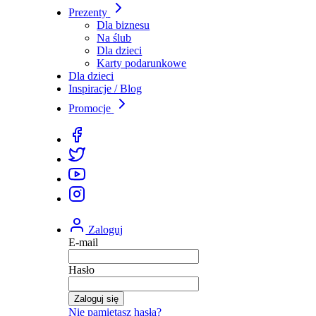
Prezenty
Dla biznesu
Na ślub
Dla dzieci
Karty podarunkowe
Dla dzieci
Inspiracje / Blog
Promocje
Zaloguj
E-mail
Hasło
Zaloguj się
Nie pamiętasz hasła?