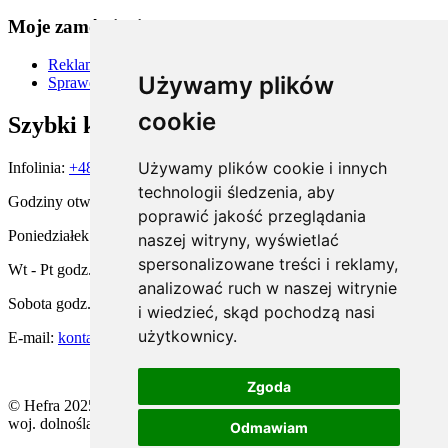
Moje zamówienia
Reklamacje i zwroty
Używamy plików
Sprawdź status zamówienia
cookie
Szybki kontakt
Używamy plików cookie i innych
Infolinia:
+48 667 900 581
technologii śledzenia, aby
Godziny otwarcia:
poprawić jakość przeglądania
Poniedziałek godz. 15:00 - 19:00
naszej witryny, wyświetlać
spersonalizowane treści i reklamy,
Wt - Pt godz. 11:00 - 19:00
analizować ruch w naszej witrynie
Sobota godz. 10:00 - 14:00
i wiedzieć, skąd pochodzą nasi
użytkownicy.
E-mail:
kontakt@hefra.pl
Zgoda
© Hefra 2025. All rights reserved | ul. Żeglarska 8, 59-220 Legnica,
woj. dolnośląskie
Odmawiam