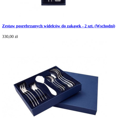
Zestaw posrebrzanych widelców do zakąsek - 2 szt. (Wschodni)
330,00 zł