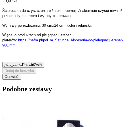
20,00 zł
Ściereczka do czyszczenia biżuterii srebrnej. Znakomicie czyści również
przedmioty ze srebra i wyroby platerowane.
Wymiary po rozłożeniu: 30 cmx24 cm. Kolor niebieski.
Więcej o produktach od pielęgnacji sreber i
platerów:
https://hefra.pl/pol_m_Sztucce_Akcesoria-do-pielegnacji-sreber-
986.html
play_arrow
Rozwiń
Zwiń
Dodaj do koszyka
Podobne zestawy