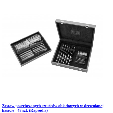
Zestaw posrebrzanych sztućców obiadowych w drewnianej
kasecie - 48 szt. (Rapsodia)