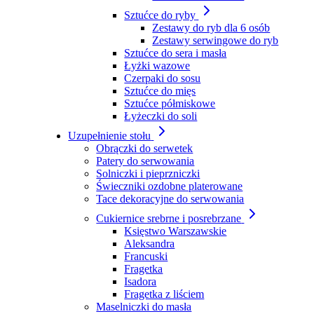
Sztućce do ryby
Zestawy do ryb dla 6 osób
Zestawy serwingowe do ryb
Sztućce do sera i masła
Łyżki wazowe
Czerpaki do sosu
Sztućce do mięs
Sztućce półmiskowe
Łyżeczki do soli
Uzupełnienie stołu
Obrączki do serwetek
Patery do serwowania
Solniczki i pieprzniczki
Świeczniki ozdobne platerowane
Tace dekoracyjne do serwowania
Cukiernice srebrne i posrebrzane
Księstwo Warszawskie
Aleksandra
Francuski
Fragetka
Isadora
Fragetka z liściem
Maselniczki do masła