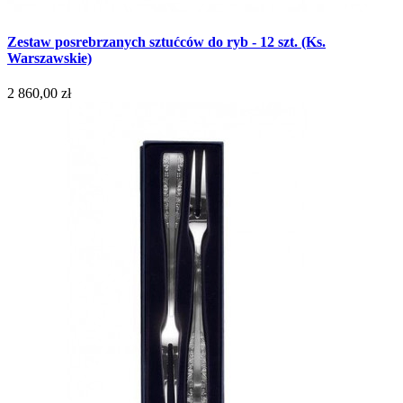
Zestaw posrebrzanych sztućców do ryb - 12 szt. (Ks.
Warszawskie)
2 860,00 zł