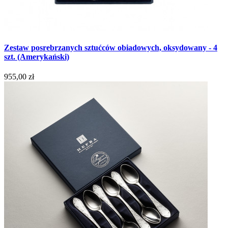
Zestaw posrebrzanych sztućców obiadowych, oksydowany - 4
szt. (Amerykański)
955,00 zł