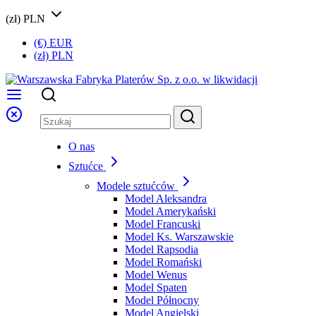
(zł) PLN
(€) EUR
(zł) PLN
O nas
Sztućce
Modele sztućców
Model Aleksandra
Model Amerykański
Model Francuski
Model Ks. Warszawskie
Model Rapsodia
Model Romański
Model Wenus
Model Spaten
Model Północny
Model Angielski