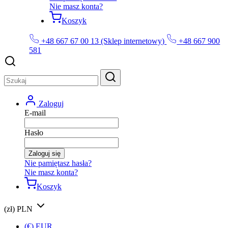
Nie masz konta?
Koszyk
+48 667 67 00 13 (Sklep internetowy)
+48 667 900
581
Zaloguj
E-mail
Hasło
Zaloguj się
Nie pamiętasz hasła?
Nie masz konta?
Koszyk
(zł) PLN
(€) EUR