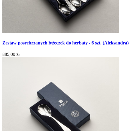
Zestaw posrebrzanych łyżeczek do herbaty - 6 szt. (Aleksandra)
885,00 zł