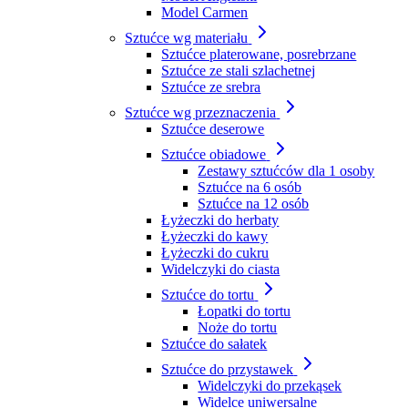
Model Carmen
Sztućce wg materiału
Sztućce platerowane, posrebrzane
Sztućce ze stali szlachetnej
Sztućce ze srebra
Sztućce wg przeznaczenia
Sztućce deserowe
Sztućce obiadowe
Zestawy sztućców dla 1 osoby
Sztućce na 6 osób
Sztućce na 12 osób
Łyżeczki do herbaty
Łyżeczki do kawy
Łyżeczki do cukru
Widelczyki do ciasta
Sztućce do tortu
Łopatki do tortu
Noże do tortu
Sztućce do sałatek
Sztućce do przystawek
Widelczyki do przekąsek
Widelce uniwersalne