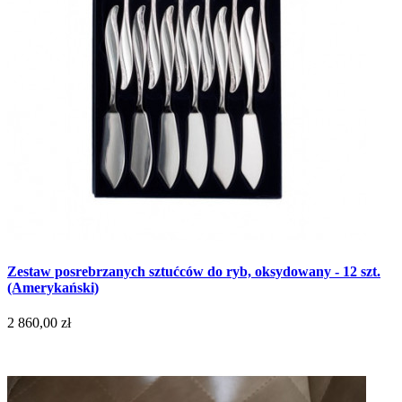
Zestaw posrebrzanych sztućców do ryb, oksydowany - 12 szt.
(Amerykański)
2 860,00 zł