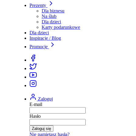
Prezenty
Dla biznesu
Na ślub
Dla dzieci
Karty podarunkowe
Dla dzieci
Inspiracje / Blog
Promocje
Zaloguj
E-mail
Hasło
Zaloguj się
Nie pamiętasz hasła?