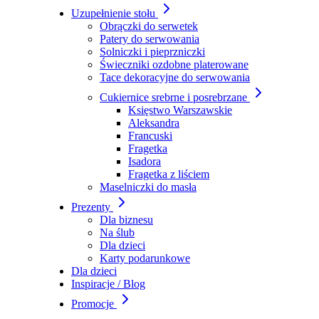
Uzupełnienie stołu
Obrączki do serwetek
Patery do serwowania
Solniczki i pieprzniczki
Świeczniki ozdobne platerowane
Tace dekoracyjne do serwowania
Cukiernice srebrne i posrebrzane
Księstwo Warszawskie
Aleksandra
Francuski
Fragetka
Isadora
Fragetka z liściem
Maselniczki do masła
Prezenty
Dla biznesu
Na ślub
Dla dzieci
Karty podarunkowe
Dla dzieci
Inspiracje / Blog
Promocje