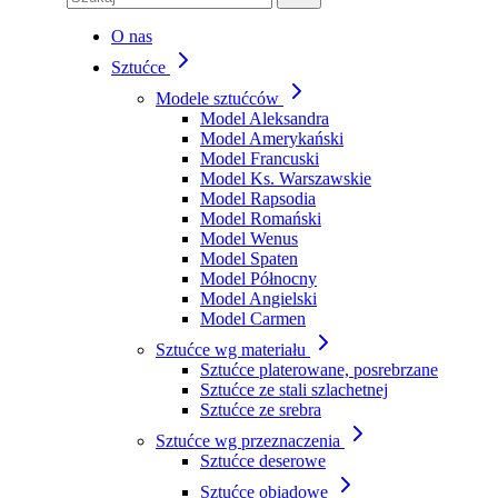
O nas
Sztućce
Modele sztućców
Model Aleksandra
Model Amerykański
Model Francuski
Model Ks. Warszawskie
Model Rapsodia
Model Romański
Model Wenus
Model Spaten
Model Północny
Model Angielski
Model Carmen
Sztućce wg materiału
Sztućce platerowane, posrebrzane
Sztućce ze stali szlachetnej
Sztućce ze srebra
Sztućce wg przeznaczenia
Sztućce deserowe
Sztućce obiadowe