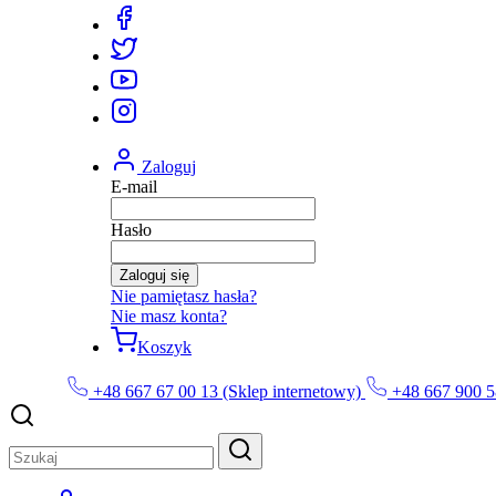
Zaloguj
E-mail
Hasło
Zaloguj się
Nie pamiętasz hasła?
Nie masz konta?
Koszyk
+48 667 67 00 13 (Sklep internetowy)
+48 667 900 5