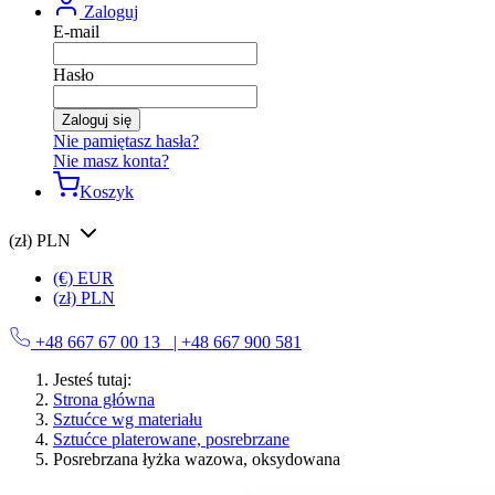
Zaloguj
E-mail
Hasło
Zaloguj się
Nie pamiętasz hasła?
Nie masz konta?
Koszyk
(zł) PLN
(€) EUR
(zł) PLN
+48 667 67 00 13
| +48 667 900 581
Jesteś tutaj:
Strona główna
Sztućce wg materiału
Sztućce platerowane, posrebrzane
Posrebrzana łyżka wazowa, oksydowana