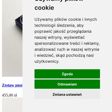
cookie
Używamy plików cookie i innych
technologii śledzenia, aby
poprawić jakość przeglądania
naszej witryny, wyświetlać
spersonalizowane treści i reklamy,
analizować ruch w naszej witrynie
i wiedzieć, skąd pochodzą nasi
użytkownicy.
Zgoda
Odmawiam
Zestaw posrebrzanych sztućców do sałat - 2 szt. (Romański)
Zmiana ustawień
455,00 zł