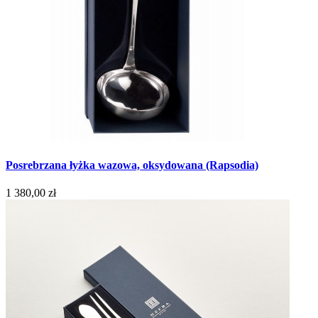
Posrebrzana łyżka wazowa, oksydowana (Rapsodia)
1 380,00 zł