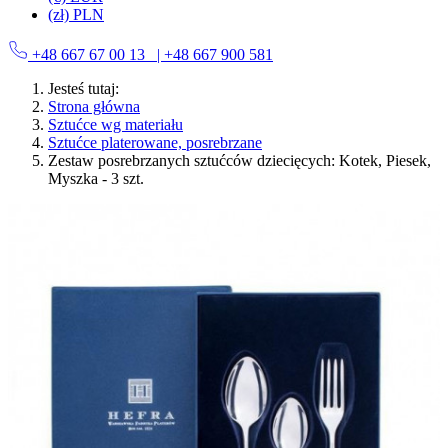
(zł) PLN
+48 667 67 00 13
| +48 667 900 581
Jesteś tutaj:
Strona główna
Sztućce wg materiału
Sztućce platerowane, posrebrzane
Zestaw posrebrzanych sztućców dziecięcych: Kotek, Piesek,
Myszka - 3 szt.