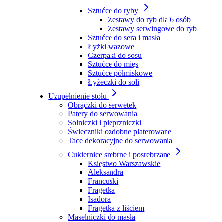
Sztućce do ryby
Zestawy do ryb dla 6 osób
Zestawy serwingowe do ryb
Sztućce do sera i masła
Łyżki wazowe
Czerpaki do sosu
Sztućce do mięs
Sztućce półmiskowe
Łyżeczki do soli
Uzupełnienie stołu
Obrączki do serwetek
Patery do serwowania
Solniczki i pieprzniczki
Świeczniki ozdobne platerowane
Tace dekoracyjne do serwowania
Cukiernice srebrne i posrebrzane
Księstwo Warszawskie
Aleksandra
Francuski
Fragetka
Isadora
Fragetka z liściem
Maselniczki do masła