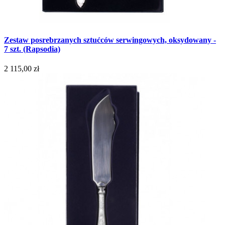
Zestaw posrebrzanych sztućców serwingowych, oksydowany -
7 szt. (Rapsodia)
2 115,00 zł