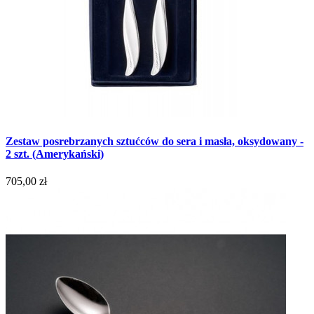
Zestaw posrebrzanych sztućców do sera i masła, oksydowany -
2 szt. (Amerykański)
705,00 zł