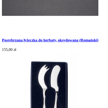
Posrebrzana łyżeczka do herbaty, oksydowana (Romański)
155,00 zł