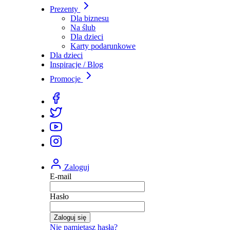
Prezenty
Dla biznesu
Na ślub
Dla dzieci
Karty podarunkowe
Dla dzieci
Inspiracje / Blog
Promocje
Zaloguj
E-mail
Hasło
Zaloguj się
Nie pamiętasz hasła?