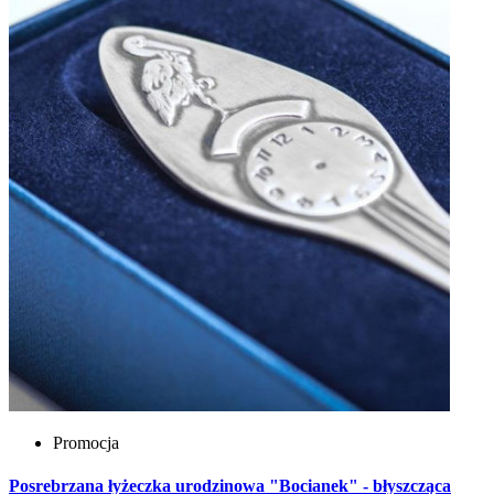
Promocja
Posrebrzana łyżeczka urodzinowa "Bocianek" - błyszcząca