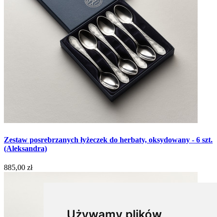
Zestaw posrebrzanych łyżeczek do herbaty, oksydowany - 6 szt.
(Aleksandra)
885,00 zł
Używamy plików