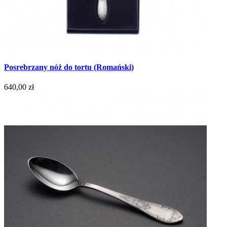
Posrebrzany nóż do tortu (Romański)
640,00 zł