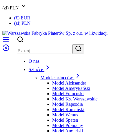
(zł) PLN
(€) EUR
(zł) PLN
O nas
Sztućce
Modele sztućców
Model Aleksandra
Model Amerykański
Model Francuski
Model Ks. Warszawskie
Model Rapsodia
Model Romański
Model Wenus
Model Spaten
Model Północny
Model Angielski