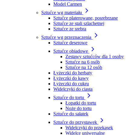
Model Carmen
Sztućce wg materiału
Sztućce platerowane, posrebrzane
Sztućce ze stali szlachetnej
Sztućce ze srebra
Sztućce wg przeznaczenia
Sztućce deserowe
Sztućce obiadowe
Zestawy sztućców dla 1 osoby
Sztućce na 6 osób
Sztućce na 12 osób
Łyżeczki do herbaty
Łyżeczki do kawy
Łyżeczki do cukru
Widelczyki do ciasta
Sztućce do tortu
Łopatki do tortu
Noże do tortu
Sztućce do sałatek
Sztućce do przystawek
Widelczyki do przekąsek
Widelce uniwersalne