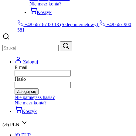
Nie masz konta?
Koszyk
+48 667 67 00 13 (Sklep internetowy)
+48 667 900
581
Zaloguj
E-mail
Hasło
Zaloguj się
Nie pamiętasz hasła?
Nie masz konta?
Koszyk
(zł) PLN
(€) EUR