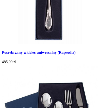
Posrebrzany widelec uniwersalny (Rapsodia)
485,00 zł