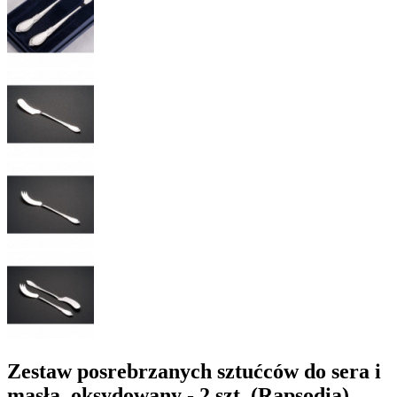
Zestaw posrebrzanych sztućców do sera i
masła, oksydowany - 2 szt. (Rapsodia)