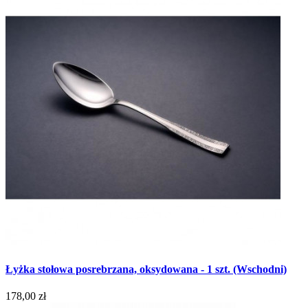
Łyżka stołowa posrebrzana, oksydowana - 1 szt. (Wschodni)
178,00 zł