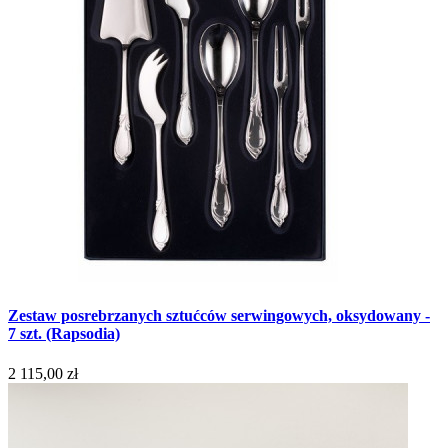
Zestaw posrebrzanych sztućców serwingowych, oksydowany -
7 szt. (Rapsodia)
2 115,00 zł