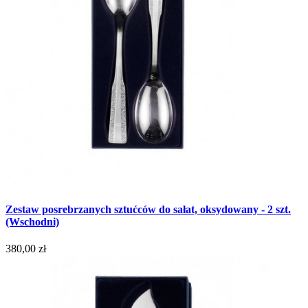
Zestaw posrebrzanych sztućców do sałat, oksydowany - 2 szt.
(Wschodni)
380,00 zł