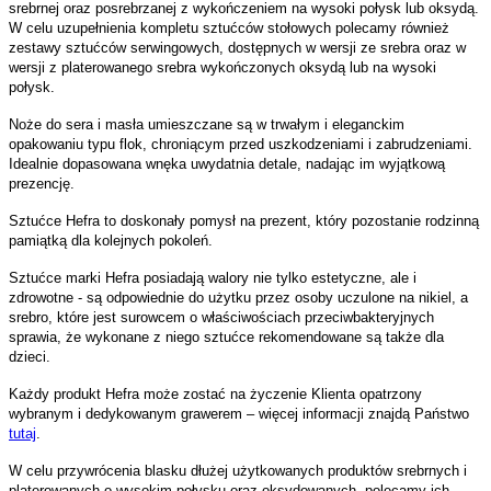
srebrnej oraz posrebrzanej z wykończeniem na wysoki połysk lub oksydą.
W celu uzupełnienia kompletu sztućców stołowych polecamy również
zestawy sztućców serwingowych, dostępnych w wersji ze srebra oraz w
wersji z platerowanego srebra wykończonych oksydą lub na wysoki
połysk.
Noże do sera i masła umieszczane są w trwałym i eleganckim
opakowaniu typu flok, chroniącym przed uszkodzeniami i zabrudzeniami.
Idealnie dopasowana wnęka uwydatnia detale, nadając im wyjątkową
prezencję.
Sztućce Hefra to doskonały pomysł na prezent, który pozostanie rodzinną
pamiątką dla kolejnych pokoleń.
Sztućce marki Hefra posiadają walory nie tylko estetyczne, ale i
zdrowotne - są odpowiednie do użytku przez osoby uczulone na nikiel, a
srebro, które jest surowcem o właściwościach przeciwbakteryjnych
sprawia, że wykonane z niego sztućce rekomendowane są także dla
dzieci.
Każdy produkt Hefra może zostać na życzenie Klienta opatrzony
wybranym i dedykowanym grawerem – więcej informacji znajdą Państwo
tutaj
.
W celu przywrócenia blasku dłużej użytkowanych produktów srebrnych i
platerowanych o wysokim połysku oraz oksydowanych, polecamy ich