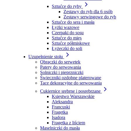
Sztućce do ryby
Zestawy do ryb dla 6 osób
Zestawy serwingowe do ryb
Sztućce do sera i masła
Łyżki wazowe
Czerpaki do sosu
Sztućce do mięs
Sztućce półmiskowe
Łyżeczki do soli
Uzupełnienie stołu
Obrączki do serwetek
Patery do serwowania
Solniczki i pieprzniczki
Świeczniki ozdobne platerowane
Tace dekoracyjne do serwowania
Cukiernice srebrne i posrebrzane
Księstwo Warszawskie
Aleksandra
Francuski
Fragetka
Isadora
Fragetka z liściem
Maselniczki do masła