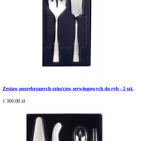
Zestaw posrebrzanych sztućców serwingowych do ryb - 2 szt.
1 300,00 zł