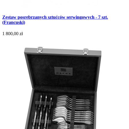
Zestaw posrebrzanych sztućców serwingowych - 7 szt.
(Francuski)
1 800,00 zł