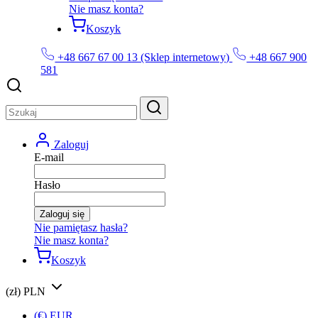
Nie masz konta?
Koszyk
+48 667 67 00 13 (Sklep internetowy)
+48 667 900
581
Zaloguj
E-mail
Hasło
Zaloguj się
Nie pamiętasz hasła?
Nie masz konta?
Koszyk
(zł) PLN
(€) EUR