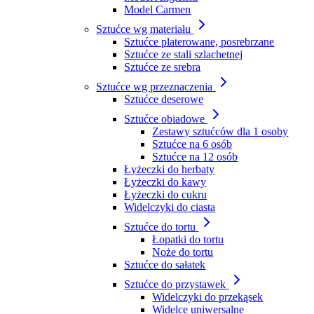
Model Carmen
Sztućce wg materiału
Sztućce platerowane, posrebrzane
Sztućce ze stali szlachetnej
Sztućce ze srebra
Sztućce wg przeznaczenia
Sztućce deserowe
Sztućce obiadowe
Zestawy sztućców dla 1 osoby
Sztućce na 6 osób
Sztućce na 12 osób
Łyżeczki do herbaty
Łyżeczki do kawy
Łyżeczki do cukru
Widelczyki do ciasta
Sztućce do tortu
Łopatki do tortu
Noże do tortu
Sztućce do sałatek
Sztućce do przystawek
Widelczyki do przekąsek
Widelce uniwersalne