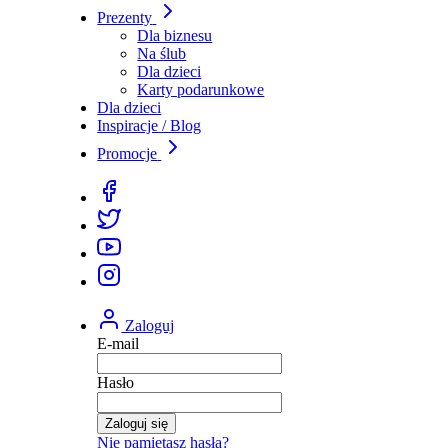
Prezenty
Dla biznesu
Na ślub
Dla dzieci
Karty podarunkowe
Dla dzieci
Inspiracje / Blog
Promocje
Zaloguj
E-mail
Hasło
Zaloguj się
Nie pamiętasz hasła?