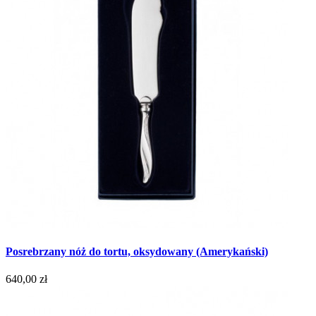
Posrebrzany nóż do tortu, oksydowany (Amerykański)
640,00 zł