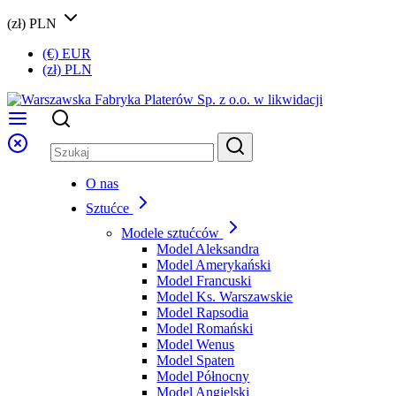
(zł) PLN
(€) EUR
(zł) PLN
O nas
Sztućce
Modele sztućców
Model Aleksandra
Model Amerykański
Model Francuski
Model Ks. Warszawskie
Model Rapsodia
Model Romański
Model Wenus
Model Spaten
Model Północny
Model Angielski