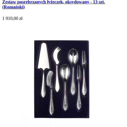
Zestaw posrebrzanych łyżeczek, oksydowany - 13 szt.
(Romański)
1 910,00 zł