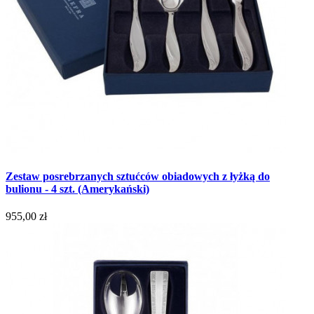
Zestaw posrebrzanych sztućców obiadowych z łyżką do
bulionu - 4 szt. (Amerykański)
955,00 zł