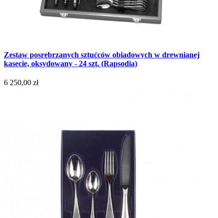
Zestaw posrebrzanych sztućców obiadowych w drewnianej
kasecie, oksydowany - 24 szt. (Rapsodia)
6 250,00 zł