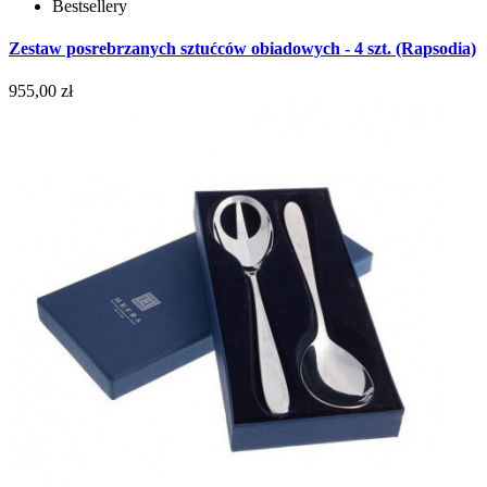
Bestsellery
Zestaw posrebrzanych sztućców obiadowych - 4 szt. (Rapsodia)
955,00 zł