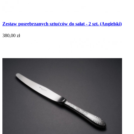
Zestaw posrebrzanych sztućców do sałat - 2 szt. (Angielski)
380,00 zł