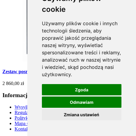
cookie
Używamy plików cookie i innych
technologii śledzenia, aby
poprawić jakość przeglądania
naszej witryny, wyświetlać
spersonalizowane treści i reklamy,
analizować ruch w naszej witrynie
i wiedzieć, skąd pochodzą nasi
Zestaw posrebrzanych sztućców do ryb - 12 szt. (Rapsodia)
użytkownicy.
2 860,00 zł
Zgoda
Informacje
Odmawiam
Wysyłka
Regulamin
Zmiana ustawień
Polityka prywatności
Mapa strony
Kontakt