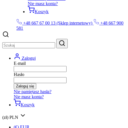
Nie masz konta?
Koszyk
+48 667 67 00 13 (Sklep internetowy)
+48 667 900
581
Zaloguj
E-mail
Hasło
Zaloguj się
Nie pamiętasz hasła?
Nie masz konta?
Koszyk
(zł) PLN
(€) EUR