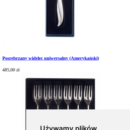
Posrebrzany widelec uniwersalny (Amerykański)
485,00 zł
Używamy plików