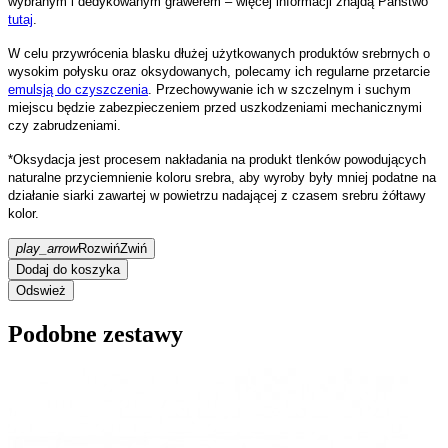
wybranym i dedykowanym grawerem – więcej informacji znajdą Państwo
tutaj
.
W celu przywrócenia blasku dłużej użytkowanych produktów srebrnych o
wysokim połysku oraz oksydowanych, polecamy ich regularne przetarcie
emulsją do czyszczenia
. Przechowywanie ich w szczelnym i suchym
miejscu będzie zabezpieczeniem przed uszkodzeniami mechanicznymi
czy zabrudzeniami.
*Oksydacja jest procesem nakładania na produkt tlenków powodujących
naturalne przyciemnienie koloru srebra, aby wyroby były mniej podatne na
działanie siarki zawartej w powietrzu nadającej z czasem srebru żółtawy
kolor.
play_arrow
Rozwiń
Zwiń
Dodaj do koszyka
Podobne zestawy