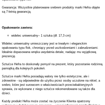
Gwarancja: Wszystkie platerowane srebrem produkty marki Hefra objęte
są 7-letnią gwarancją.
Opakowanie zawiera:
widelec uniwersalny– 1 sztuka (dł. 17,3 cm)
Widelec
uniwersalny
umieszczany jest w trwałym i eleganckim
opakowaniu typu flok, chroniący przed uszkodzeniami i zabrudzeniami.
Idealnie dopasowana wnęka uwydatnia detale, nadając mu wyjątkową
prezencję.
Sztućce Hefra to doskonały pomysł na prezent, który pozostanie rodzinną
pamiątką dla kolejnych pokoleń.
Sztućce marki Hefra posiadają walory nie tylko estetyczne, ale i
zdrowotne - są odpowiednie do użytku przez osoby uczulone na nikiel, a
srebro, które jest surowcem o właściwościach przeciwbakteryjnych
sprawia, że wykonane z niego sztućce rekomendowane są także dla
dzieci.
Każdy produkt Hefra może zostać na życzenie Klienta opatrzony