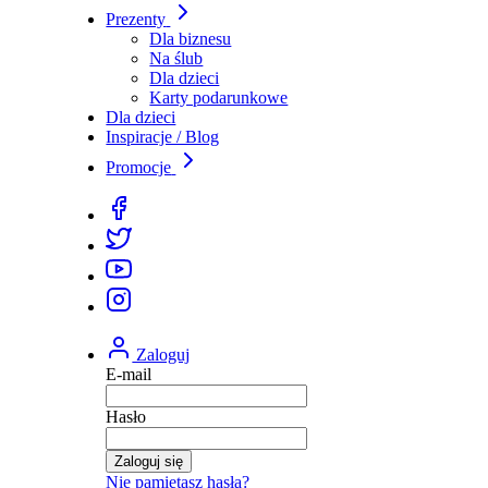
Prezenty
Dla biznesu
Na ślub
Dla dzieci
Karty podarunkowe
Dla dzieci
Inspiracje / Blog
Promocje
Zaloguj
E-mail
Hasło
Zaloguj się
Nie pamiętasz hasła?