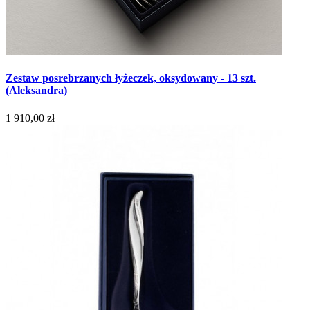
Zestaw posrebrzanych łyżeczek, oksydowany - 13 szt.
(Aleksandra)
1 910,00 zł