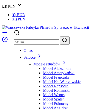
(zł) PLN
(€) EUR
(zł) PLN
O nas
Sztućce
Modele sztućców
Model Aleksandra
Model Amerykański
Model Francuski
Model Ks. Warszawskie
Model Rapsodia
Model Romański
Model Wenus
Model Spaten
Model Północny
Model Angielski