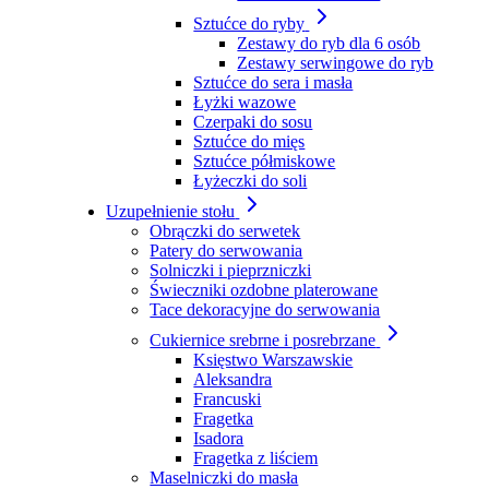
Sztućce do ryby
Zestawy do ryb dla 6 osób
Zestawy serwingowe do ryb
Sztućce do sera i masła
Łyżki wazowe
Czerpaki do sosu
Sztućce do mięs
Sztućce półmiskowe
Łyżeczki do soli
Uzupełnienie stołu
Obrączki do serwetek
Patery do serwowania
Solniczki i pieprzniczki
Świeczniki ozdobne platerowane
Tace dekoracyjne do serwowania
Cukiernice srebrne i posrebrzane
Księstwo Warszawskie
Aleksandra
Francuski
Fragetka
Isadora
Fragetka z liściem
Maselniczki do masła