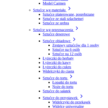
Model Carmen
Sztućce wg materiału
Sztućce platerowane, posrebrzane
Sztućce ze stali szlachetnej
Sztućce ze srebra
Sztućce wg przeznaczenia
Sztućce deserowe
Sztućce obiadowe
Zestawy sztućców dla 1 osoby
Sztućce na 6 osób
Sztućce na 12 osób
Łyżeczki do herbaty
Łyżeczki do kawy
Łyżeczki do cukru
Widelczyki do ciasta
Sztućce do tortu
Łopatki do tortu
Noże do tortu
Sztućce do sałatek
Sztućce do przystawek
Widelczyki do przekąsek
Widelce uniwersalne