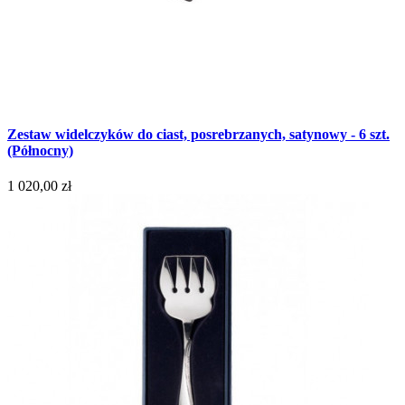
Zestaw widelczyków do ciast, posrebrzanych, satynowy - 6 szt.
(Północny)
1 020,00 zł