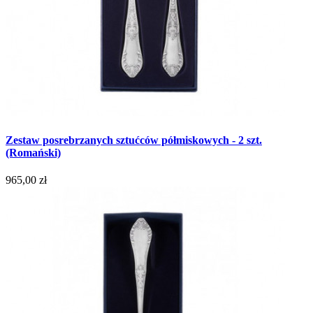
Zestaw posrebrzanych sztućców półmiskowych - 2 szt.
(Romański)
965,00 zł