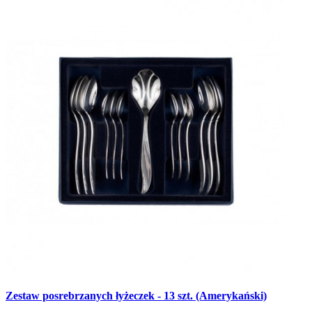
Zestaw posrebrzanych łyżeczek - 13 szt. (Amerykański)