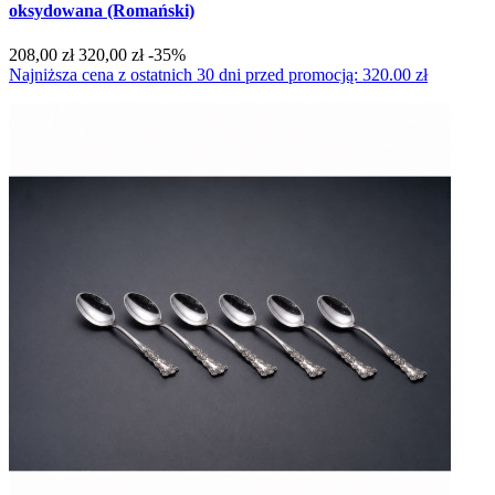
oksydowana (Romański)
208,00 zł
320,00 zł
-35%
Najniższa cena z ostatnich 30 dni przed promocją: 320.00 zł