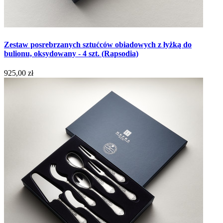
Zestaw posrebrzanych sztućców obiadowych z łyżką do
bulionu, oksydowany - 4 szt. (Rapsodia)
925,00 zł