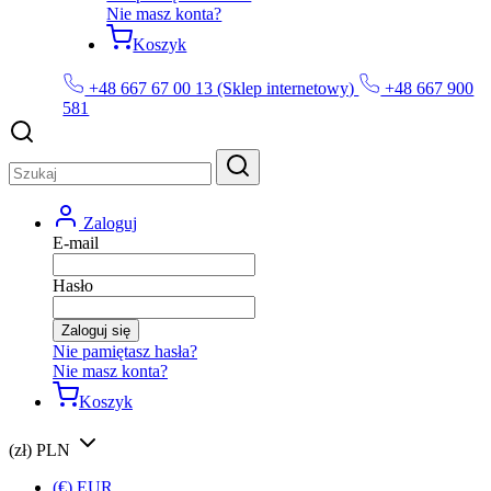
Nie masz konta?
Koszyk
+48 667 67 00 13 (Sklep internetowy)
+48 667 900
581
Zaloguj
E-mail
Hasło
Zaloguj się
Nie pamiętasz hasła?
Nie masz konta?
Koszyk
(zł) PLN
(€) EUR