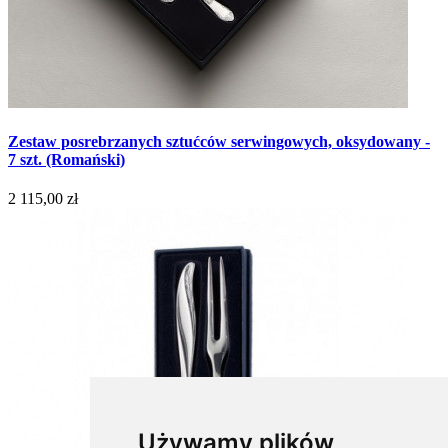
Zestaw posrebrzanych sztućców serwingowych, oksydowany -
7 szt. (Romański)
2 115,00 zł
Używamy plików