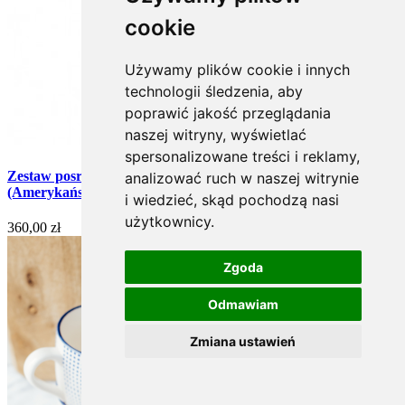
cookie
Używamy plików cookie i innych
technologii śledzenia, aby
poprawić jakość przeglądania
naszej witryny, wyświetlać
spersonalizowane treści i reklamy,
Zestaw posrebrzanych widelców do zakąsek - 2 szt.
analizować ruch w naszej witrynie
(Amerykański)
i wiedzieć, skąd pochodzą nasi
użytkownicy.
360,00 zł
Zgoda
Odmawiam
Zmiana ustawień