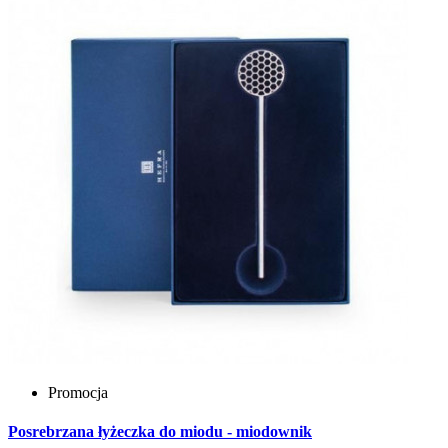
Promocja
Posrebrzana łyżeczka do miodu - miodownik