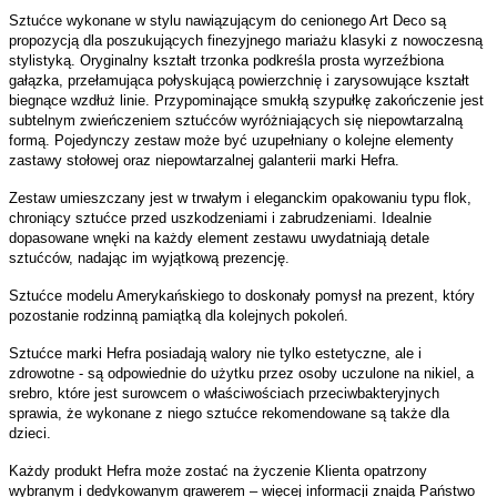
Sztućce wykonane w stylu nawiązującym do cenionego Art Deco są
propozycją dla poszukujących finezyjnego mariażu klasyki z nowoczesną
stylistyką. Oryginalny kształt trzonka podkreśla prosta wyrzeźbiona
gałązka, przełamująca połyskującą powierzchnię i zarysowujące kształt
biegnące wzdłuż linie. Przypominające smukłą szypułkę zakończenie jest
subtelnym zwieńczeniem sztućców wyróżniających się niepowtarzalną
formą. Pojedynczy zestaw może być uzupełniany o kolejne elementy
zastawy stołowej oraz niepowtarzalnej galanterii marki Hefra.
Zestaw umieszczany jest w trwałym i eleganckim opakowaniu typu flok,
chroniący sztućce przed uszkodzeniami i zabrudzeniami. Idealnie
dopasowane wnęki na każdy element zestawu uwydatniają detale
sztućców, nadając im wyjątkową prezencję.
Sztućce modelu Amerykańskiego to doskonały pomysł na prezent, który
pozostanie rodzinną pamiątką dla kolejnych pokoleń.
Sztućce marki Hefra posiadają walory nie tylko estetyczne, ale i
zdrowotne - są odpowiednie do użytku przez osoby uczulone na nikiel, a
srebro, które jest surowcem o właściwościach przeciwbakteryjnych
sprawia, że wykonane z niego sztućce rekomendowane są także dla
dzieci.
Każdy produkt Hefra może zostać na życzenie Klienta opatrzony
wybranym i dedykowanym grawerem – więcej informacji znajdą Państwo