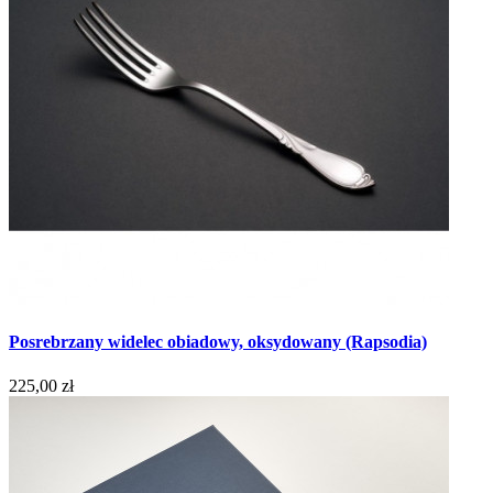
Posrebrzany widelec obiadowy, oksydowany (Rapsodia)
225,00 zł