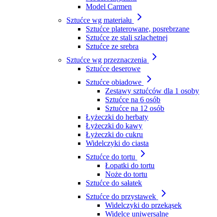
Model Carmen
Sztućce wg materiału
Sztućce platerowane, posrebrzane
Sztućce ze stali szlachetnej
Sztućce ze srebra
Sztućce wg przeznaczenia
Sztućce deserowe
Sztućce obiadowe
Zestawy sztućców dla 1 osoby
Sztućce na 6 osób
Sztućce na 12 osób
Łyżeczki do herbaty
Łyżeczki do kawy
Łyżeczki do cukru
Widelczyki do ciasta
Sztućce do tortu
Łopatki do tortu
Noże do tortu
Sztućce do sałatek
Sztućce do przystawek
Widelczyki do przekąsek
Widelce uniwersalne