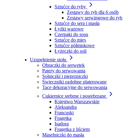
Sztućce do ryby
Zestawy do ryb dla 6 osób
Zestawy serwingowe do ryb
Sztućce do sera i masła
Łyżki wazowe
Czerpaki do sosu
Sztućce do mięs
Sztućce półmiskowe
Łyżeczki do soli
Uzupełnienie stołu
Obrączki do serwetek
Patery do serwowania
Solniczki i pieprzniczki
Świeczniki ozdobne platerowane
Tace dekoracyjne do serwowania
Cukiernice srebrne i posrebrzane
Księstwo Warszawskie
Aleksandra
Francuski
Fragetka
Isadora
Fragetka z liściem
Maselniczki do masła