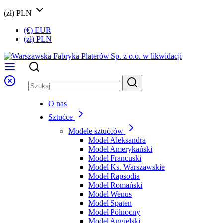
(zł) PLN
(€) EUR
(zł) PLN
O nas
Sztućce
Modele sztućców
Model Aleksandra
Model Amerykański
Model Francuski
Model Ks. Warszawskie
Model Rapsodia
Model Romański
Model Wenus
Model Spaten
Model Północny
Model Angielski