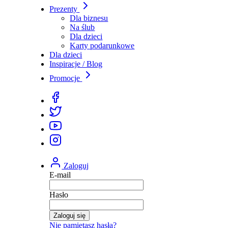
Prezenty
Dla biznesu
Na ślub
Dla dzieci
Karty podarunkowe
Dla dzieci
Inspiracje / Blog
Promocje
Zaloguj
E-mail
Hasło
Zaloguj się
Nie pamiętasz hasła?