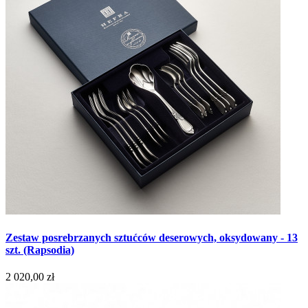
Zestaw posrebrzanych sztućców deserowych, oksydowany - 13
szt. (Rapsodia)
2 020,00 zł