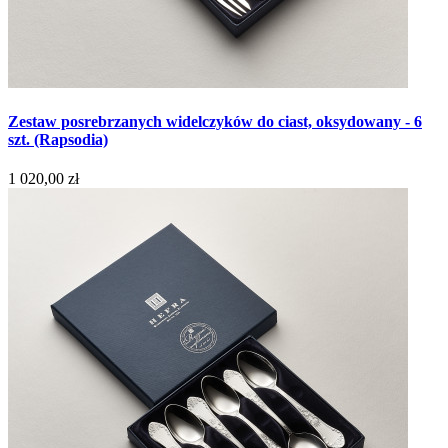
Zestaw posrebrzanych widelczyków do ciast, oksydowany - 6
szt. (Rapsodia)
1 020,00 zł