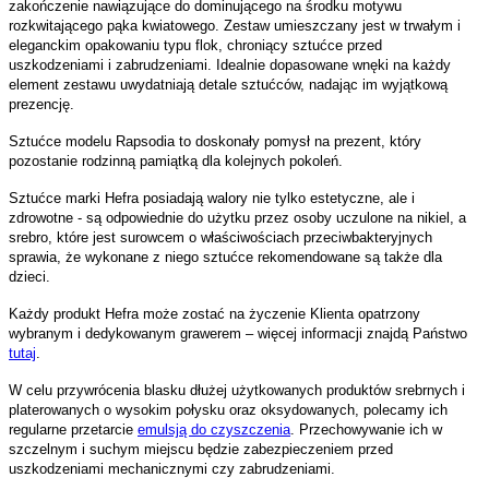
zakończenie nawiązujące do dominującego na środku motywu
rozkwitającego pąka kwiatowego. Zestaw umieszczany jest w trwałym i
eleganckim opakowaniu typu flok, chroniący sztućce przed
uszkodzeniami i zabrudzeniami. Idealnie dopasowane wnęki na każdy
element zestawu uwydatniają detale sztućców, nadając im wyjątkową
prezencję.
Sztućce modelu Rapsodia to doskonały pomysł na prezent, który
pozostanie rodzinną pamiątką dla kolejnych pokoleń.
Sztućce marki Hefra posiadają walory nie tylko estetyczne, ale i
zdrowotne - są odpowiednie do użytku przez osoby uczulone na nikiel, a
srebro, które jest surowcem o właściwościach przeciwbakteryjnych
sprawia, że wykonane z niego sztućce rekomendowane są także dla
dzieci.
Każdy produkt Hefra może zostać na życzenie Klienta opatrzony
wybranym i dedykowanym grawerem – więcej informacji znajdą Państwo
tutaj
.
W celu przywrócenia blasku dłużej użytkowanych produktów srebrnych i
platerowanych o wysokim połysku oraz oksydowanych, polecamy ich
regularne przetarcie
emulsją do czyszczenia
. Przechowywanie ich w
szczelnym i suchym miejscu będzie zabezpieczeniem przed
uszkodzeniami mechanicznymi czy zabrudzeniami.