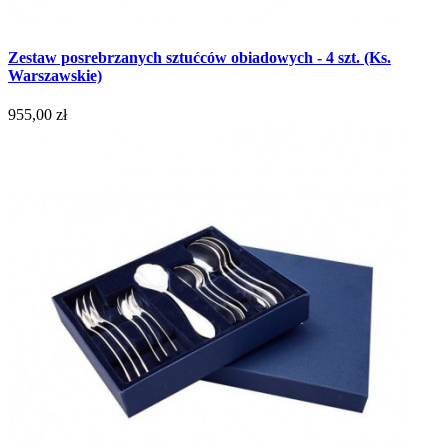
Zestaw posrebrzanych sztućców obiadowych - 4 szt. (Ks.
Warszawskie)
955,00 zł