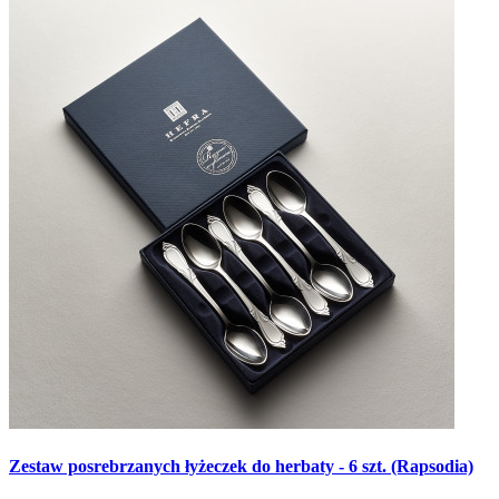
Zestaw posrebrzanych łyżeczek do herbaty - 6 szt. (Rapsodia)