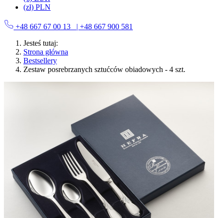
(zł) PLN
+48 667 67 00 13
| +48 667 900 581
Jesteś tutaj:
Strona główna
Bestsellery
Zestaw posrebrzanych sztućców obiadowych - 4 szt.