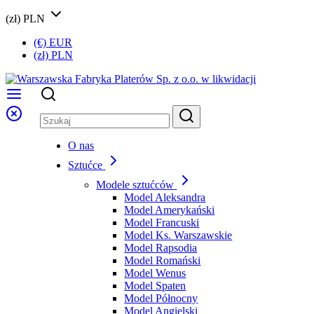
(zł) PLN
(€) EUR
(zł) PLN
O nas
Sztućce
Modele sztućców
Model Aleksandra
Model Amerykański
Model Francuski
Model Ks. Warszawskie
Model Rapsodia
Model Romański
Model Wenus
Model Spaten
Model Północny
Model Angielski