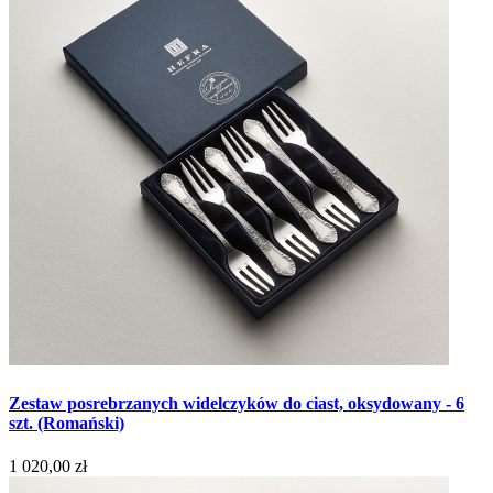
Zestaw posrebrzanych widelczyków do ciast, oksydowany - 6
szt. (Romański)
1 020,00 zł