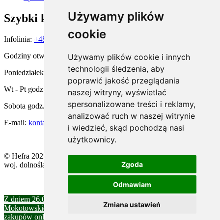
Używamy plików
Szybki kontakt
cookie
Infolinia:
+48 667 900 581
Godziny otwarcia:
Używamy plików cookie i innych
technologii śledzenia, aby
Poniedziałek godz. 15:00 - 19:00
poprawić jakość przeglądania
Wt - Pt godz. 11:00 - 19:00
naszej witryny, wyświetlać
spersonalizowane treści i reklamy,
Sobota godz. 10:00 - 14:00
analizować ruch w naszej witrynie
E-mail:
kontakt@hefra.pl
i wiedzieć, skąd pochodzą nasi
użytkownicy.
© Hefra 2025. All rights reserved | ul. Żeglarska 8, 59-220 Legnica,
Zgoda
woj. dolnośląskie
Odmawiam
Z dniem 26.07.2025 r. sprzedaż w salonie firmowym przy ul.
Zmiana ustawień
Mokotowskiej w Warszawie została zakończona. Zapraszamy do
zakupów online.