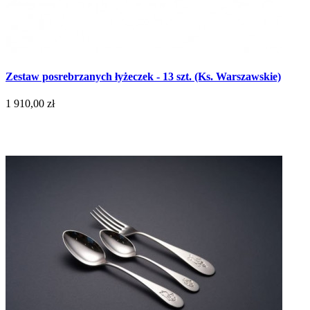
Zestaw posrebrzanych łyżeczek - 13 szt. (Ks. Warszawskie)
1 910,00 zł