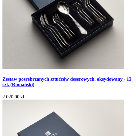
Zestaw posrebrzanych sztućców deserowych, oksydowany - 13
szt. (Romański)
2 020,00 zł