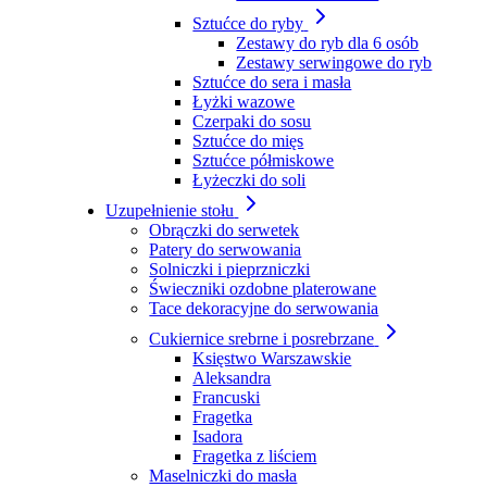
Sztućce do ryby
Zestawy do ryb dla 6 osób
Zestawy serwingowe do ryb
Sztućce do sera i masła
Łyżki wazowe
Czerpaki do sosu
Sztućce do mięs
Sztućce półmiskowe
Łyżeczki do soli
Uzupełnienie stołu
Obrączki do serwetek
Patery do serwowania
Solniczki i pieprzniczki
Świeczniki ozdobne platerowane
Tace dekoracyjne do serwowania
Cukiernice srebrne i posrebrzane
Księstwo Warszawskie
Aleksandra
Francuski
Fragetka
Isadora
Fragetka z liściem
Maselniczki do masła