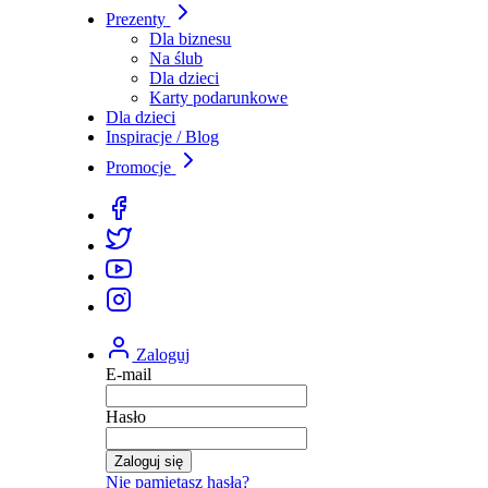
Prezenty
Dla biznesu
Na ślub
Dla dzieci
Karty podarunkowe
Dla dzieci
Inspiracje / Blog
Promocje
Zaloguj
E-mail
Hasło
Zaloguj się
Nie pamiętasz hasła?