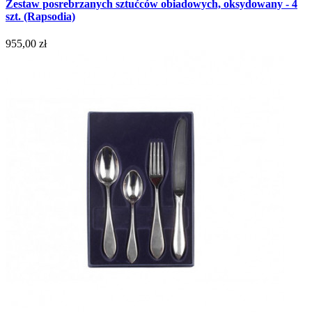
Zestaw posrebrzanych sztućców obiadowych, oksydowany - 4
szt. (Rapsodia)
955,00 zł