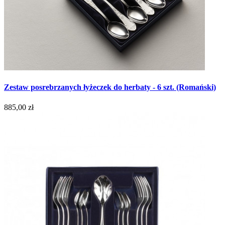
Zestaw posrebrzanych łyżeczek do herbaty - 6 szt. (Romański)
885,00 zł