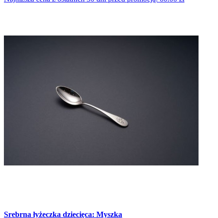
Srebrna łyżeczka dziecięca: Myszka