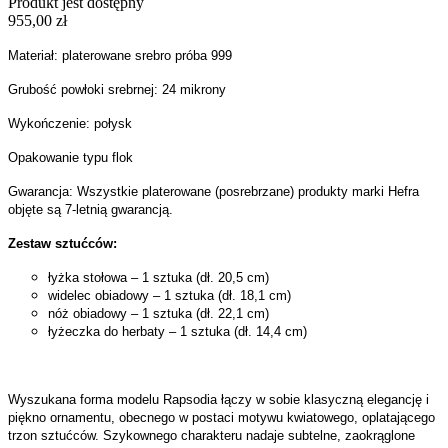
Produkt jest dostępny
955,00 zł
Materiał: platerowane srebro próba 999
Grubość powłoki srebrnej: 24 mikrony
Wykończenie: połysk
Opakowanie typu flok
Gwarancja: Wszystkie platerowane (posrebrzane) produkty marki Hefra
objęte są 7-letnią gwarancją.
Zestaw sztućców:
łyżka stołowa – 1 sztuka (dł. 20,5 cm)
widelec obiadowy – 1 sztuka (dł. 18,1 cm)
nóż obiadowy – 1 sztuka (dł. 22,1 cm)
łyżeczka do herbaty – 1 sztuka (dł. 14,4 cm)
Wyszukana forma modelu Rapsodia łączy w sobie klasyczną elegancję i
piękno ornamentu, obecnego w postaci motywu kwiatowego, oplatającego
trzon sztućców. Szykownego charakteru nadaje subtelne, zaokrąglone