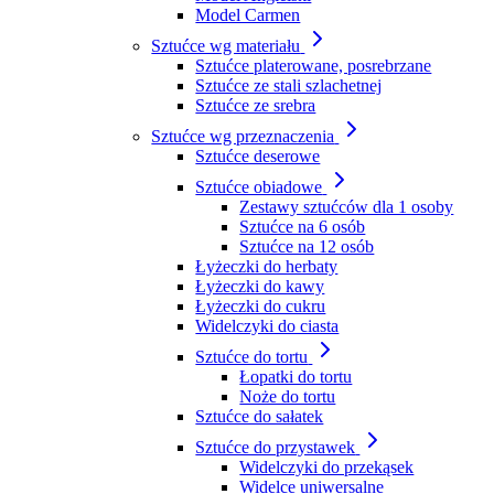
Model Carmen
Sztućce wg materiału
Sztućce platerowane, posrebrzane
Sztućce ze stali szlachetnej
Sztućce ze srebra
Sztućce wg przeznaczenia
Sztućce deserowe
Sztućce obiadowe
Zestawy sztućców dla 1 osoby
Sztućce na 6 osób
Sztućce na 12 osób
Łyżeczki do herbaty
Łyżeczki do kawy
Łyżeczki do cukru
Widelczyki do ciasta
Sztućce do tortu
Łopatki do tortu
Noże do tortu
Sztućce do sałatek
Sztućce do przystawek
Widelczyki do przekąsek
Widelce uniwersalne