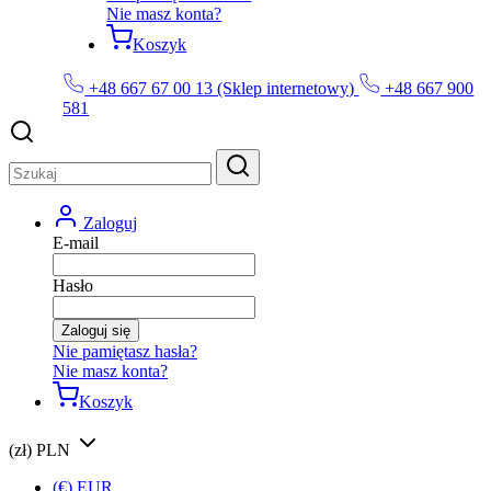
Nie masz konta?
Koszyk
+48 667 67 00 13 (Sklep internetowy)
+48 667 900
581
Zaloguj
E-mail
Hasło
Zaloguj się
Nie pamiętasz hasła?
Nie masz konta?
Koszyk
(zł) PLN
(€) EUR