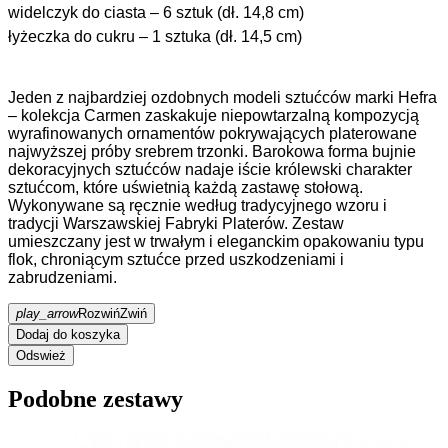
widelczyk do ciasta – 6 sztuk (dł. 14,8 cm)
łyżeczka do cukru – 1 sztuka (dł. 14,5 cm)
Jeden z najbardziej ozdobnych modeli sztućców marki Hefra
– kolekcja Carmen zaskakuje niepowtarzalną kompozycją
wyrafinowanych ornamentów pokrywających platerowane
najwyższej próby srebrem trzonki. Barokowa forma bujnie
dekoracyjnych sztućców nadaje iście królewski charakter
sztućcom, które uświetnią każdą zastawę stołową.
Wykonywane są ręcznie według tradycyjnego wzoru i
tradycji Warszawskiej Fabryki Platerów. Zestaw
umieszczany jest w trwałym i eleganckim opakowaniu typu
flok, chroniącym sztućce przed uszkodzeniami i
zabrudzeniami.
play_arrow
Rozwiń
Zwiń
Dodaj do koszyka
Podobne zestawy