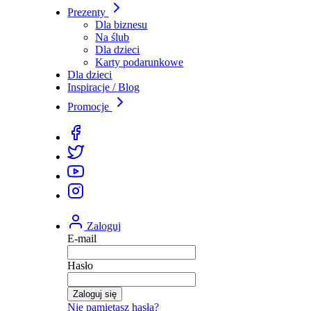
Prezenty
Dla biznesu
Na ślub
Dla dzieci
Karty podarunkowe
Dla dzieci
Inspiracje / Blog
Promocje
Zaloguj
E-mail
Hasło
Zaloguj się
Nie pamiętasz hasła?