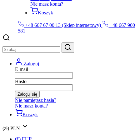
Nie masz konta?
Koszyk
+48 667 67 00 13 (Sklep internetowy)
+48 667 900
581
Zaloguj
E-mail
Hasło
Zaloguj się
Nie pamiętasz hasła?
Nie masz konta?
Koszyk
(zł) PLN
(€) EUR