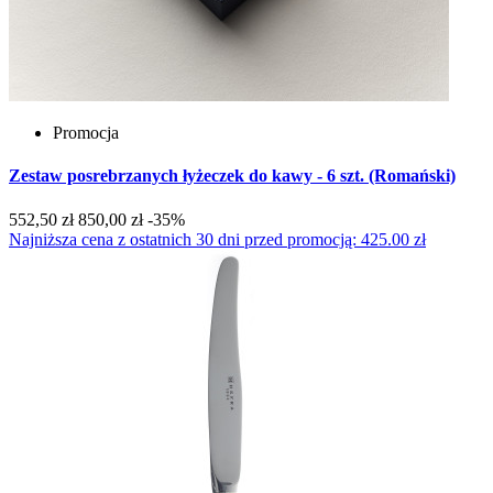
Promocja
Zestaw posrebrzanych łyżeczek do kawy - 6 szt. (Romański)
552,50 zł
850,00 zł
-35%
Najniższa cena z ostatnich 30 dni przed promocją: 425.00 zł