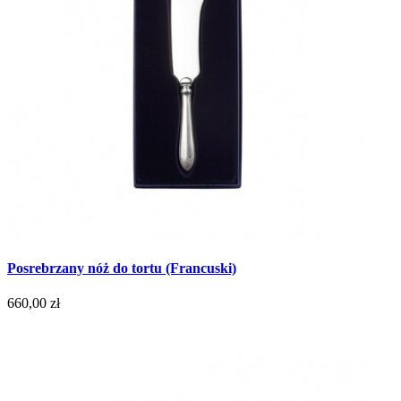
Posrebrzany nóż do tortu (Francuski)
660,00 zł