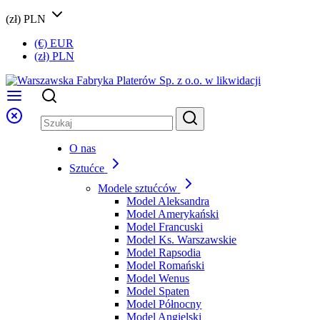
(zł) PLN
(€) EUR
(zł) PLN
O nas
Sztućce
Modele sztućców
Model Aleksandra
Model Amerykański
Model Francuski
Model Ks. Warszawskie
Model Rapsodia
Model Romański
Model Wenus
Model Spaten
Model Północny
Model Angielski