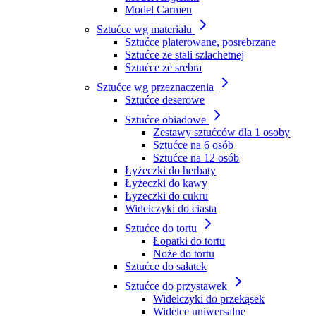
Model Carmen
Sztućce wg materiału
Sztućce platerowane, posrebrzane
Sztućce ze stali szlachetnej
Sztućce ze srebra
Sztućce wg przeznaczenia
Sztućce deserowe
Sztućce obiadowe
Zestawy sztućców dla 1 osoby
Sztućce na 6 osób
Sztućce na 12 osób
Łyżeczki do herbaty
Łyżeczki do kawy
Łyżeczki do cukru
Widelczyki do ciasta
Sztućce do tortu
Łopatki do tortu
Noże do tortu
Sztućce do sałatek
Sztućce do przystawek
Widelczyki do przekąsek
Widelce uniwersalne