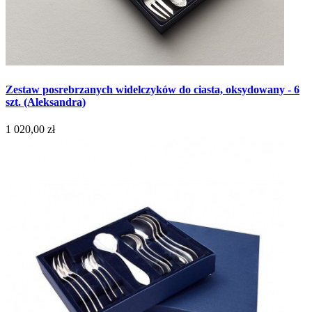
Zestaw posrebrzanych widelczyków do ciasta, oksydowany - 6
szt. (Aleksandra)
1 020,00 zł