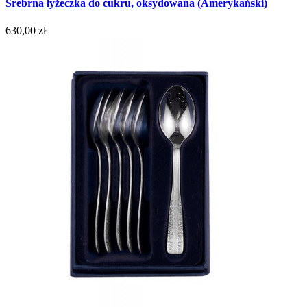
Srebrna łyżeczka do cukru, oksydowana (Amerykański)
630,00 zł