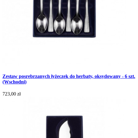
Zestaw posrebrzanych łyżeczek do herbaty, oksydowany - 6 szt.
(Wschodni)
723,00 zł