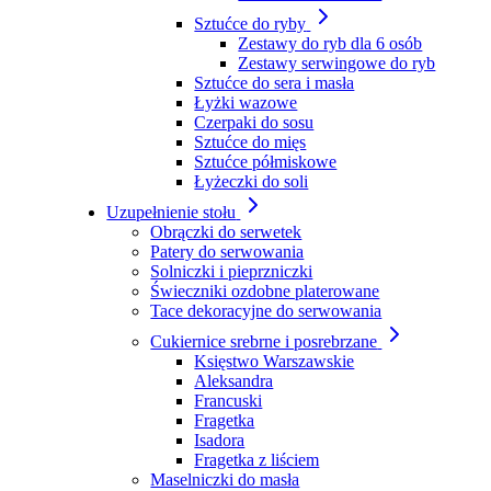
Sztućce do ryby
Zestawy do ryb dla 6 osób
Zestawy serwingowe do ryb
Sztućce do sera i masła
Łyżki wazowe
Czerpaki do sosu
Sztućce do mięs
Sztućce półmiskowe
Łyżeczki do soli
Uzupełnienie stołu
Obrączki do serwetek
Patery do serwowania
Solniczki i pieprzniczki
Świeczniki ozdobne platerowane
Tace dekoracyjne do serwowania
Cukiernice srebrne i posrebrzane
Księstwo Warszawskie
Aleksandra
Francuski
Fragetka
Isadora
Fragetka z liściem
Maselniczki do masła