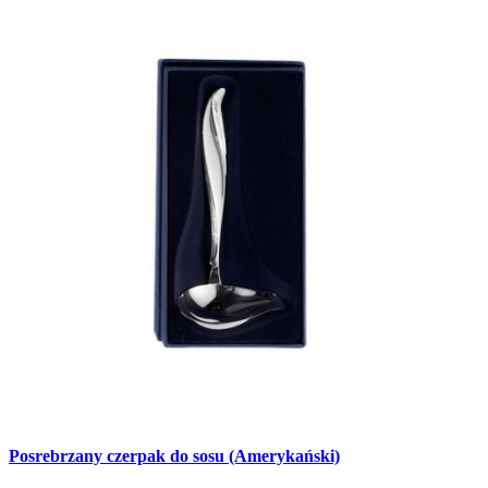
Posrebrzany czerpak do sosu (Amerykański)