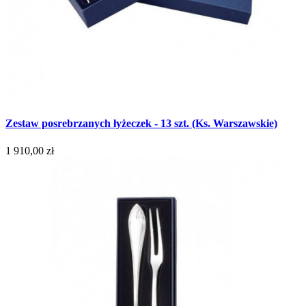
Zestaw posrebrzanych łyżeczek - 13 szt. (Ks. Warszawskie)
1 910,00 zł