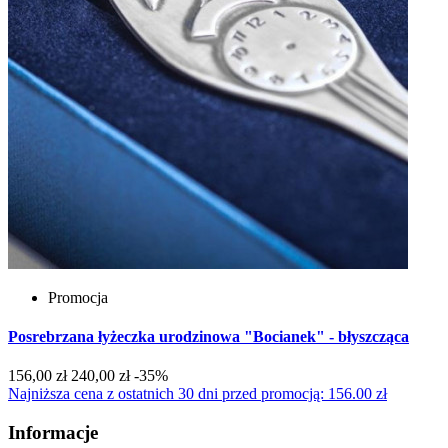
Promocja
Posrebrzana łyżeczka urodzinowa "Bocianek" - błyszcząca
156,00 zł
240,00 zł
-35%
Najniższa cena z ostatnich 30 dni przed promocją: 156.00 zł
Informacje