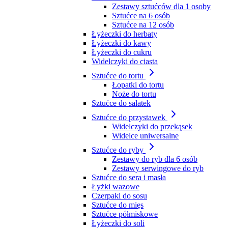
Zestawy sztućców dla 1 osoby
Sztućce na 6 osób
Sztućce na 12 osób
Łyżeczki do herbaty
Łyżeczki do kawy
Łyżeczki do cukru
Widelczyki do ciasta
Sztućce do tortu
Łopatki do tortu
Noże do tortu
Sztućce do sałatek
Sztućce do przystawek
Widelczyki do przekąsek
Widelce uniwersalne
Sztućce do ryby
Zestawy do ryb dla 6 osób
Zestawy serwingowe do ryb
Sztućce do sera i masła
Łyżki wazowe
Czerpaki do sosu
Sztućce do mięs
Sztućce półmiskowe
Łyżeczki do soli