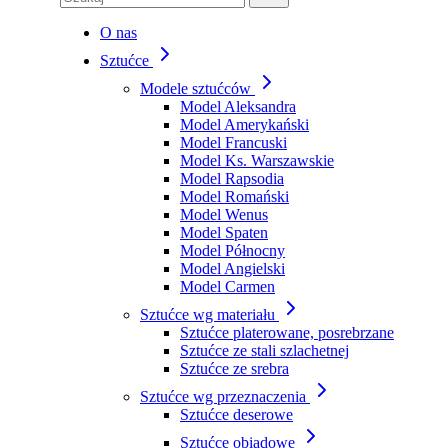
O nas
Sztućce
Modele sztućców
Model Aleksandra
Model Amerykański
Model Francuski
Model Ks. Warszawskie
Model Rapsodia
Model Romański
Model Wenus
Model Spaten
Model Północny
Model Angielski
Model Carmen
Sztućce wg materiału
Sztućce platerowane, posrebrzane
Sztućce ze stali szlachetnej
Sztućce ze srebra
Sztućce wg przeznaczenia
Sztućce deserowe
Sztućce obiadowe