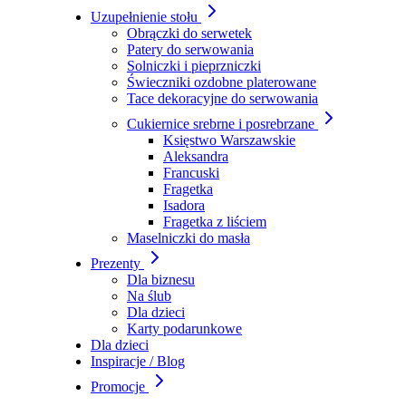
Uzupełnienie stołu
Obrączki do serwetek
Patery do serwowania
Solniczki i pieprzniczki
Świeczniki ozdobne platerowane
Tace dekoracyjne do serwowania
Cukiernice srebrne i posrebrzane
Księstwo Warszawskie
Aleksandra
Francuski
Fragetka
Isadora
Fragetka z liściem
Maselniczki do masła
Prezenty
Dla biznesu
Na ślub
Dla dzieci
Karty podarunkowe
Dla dzieci
Inspiracje / Blog
Promocje