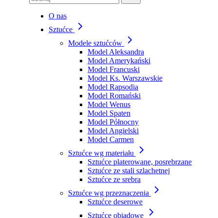
O nas
Sztućce
Modele sztućców
Model Aleksandra
Model Amerykański
Model Francuski
Model Ks. Warszawskie
Model Rapsodia
Model Romański
Model Wenus
Model Spaten
Model Północny
Model Angielski
Model Carmen
Sztućce wg materiału
Sztućce platerowane, posrebrzane
Sztućce ze stali szlachetnej
Sztućce ze srebra
Sztućce wg przeznaczenia
Sztućce deserowe
Sztućce obiadowe