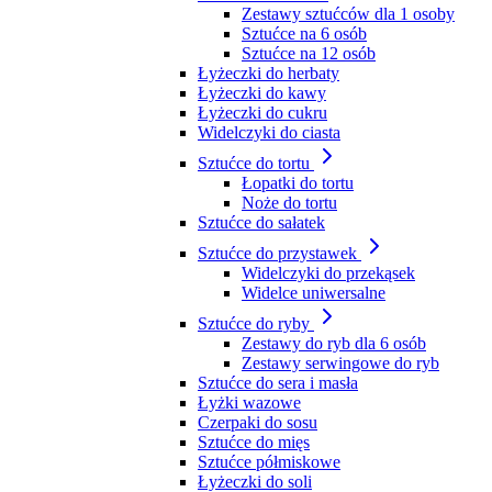
Zestawy sztućców dla 1 osoby
Sztućce na 6 osób
Sztućce na 12 osób
Łyżeczki do herbaty
Łyżeczki do kawy
Łyżeczki do cukru
Widelczyki do ciasta
Sztućce do tortu
Łopatki do tortu
Noże do tortu
Sztućce do sałatek
Sztućce do przystawek
Widelczyki do przekąsek
Widelce uniwersalne
Sztućce do ryby
Zestawy do ryb dla 6 osób
Zestawy serwingowe do ryb
Sztućce do sera i masła
Łyżki wazowe
Czerpaki do sosu
Sztućce do mięs
Sztućce półmiskowe
Łyżeczki do soli