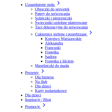
Uzupełnienie stołu
Obrączki do serwetek
Patery do serwowania
Solniczki i pieprzniczki
Świeczniki ozdobne platerowane
Tace dekoracyjne do serwowania
Cukiernice srebrne i posrebrzane
Księstwo Warszawskie
Aleksandra
Francuski
Fragetka
Isadora
Fragetka z liściem
Maselniczki do masła
Prezenty
Dla biznesu
Na ślub
Dla dzieci
Karty podarunkowe
Dla dzieci
Inspiracje / Blog
Promocje