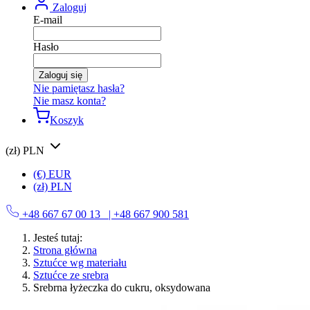
Zaloguj
E-mail
Hasło
Zaloguj się
Nie pamiętasz hasła?
Nie masz konta?
Koszyk
(zł) PLN
(€) EUR
(zł) PLN
+48 667 67 00 13
| +48 667 900 581
Jesteś tutaj:
Strona główna
Sztućce wg materiału
Sztućce ze srebra
Srebrna łyżeczka do cukru, oksydowana