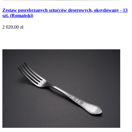
Zestaw posrebrzanych sztućców deserowych, oksydowany - 13
szt. (Romański)
2 020,00 zł