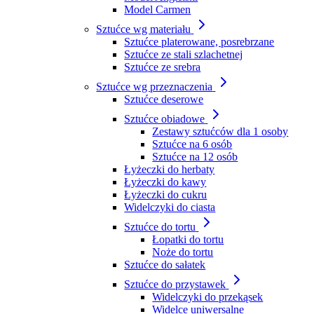
Model Carmen
Sztućce wg materiału
Sztućce platerowane, posrebrzane
Sztućce ze stali szlachetnej
Sztućce ze srebra
Sztućce wg przeznaczenia
Sztućce deserowe
Sztućce obiadowe
Zestawy sztućców dla 1 osoby
Sztućce na 6 osób
Sztućce na 12 osób
Łyżeczki do herbaty
Łyżeczki do kawy
Łyżeczki do cukru
Widelczyki do ciasta
Sztućce do tortu
Łopatki do tortu
Noże do tortu
Sztućce do sałatek
Sztućce do przystawek
Widelczyki do przekąsek
Widelce uniwersalne