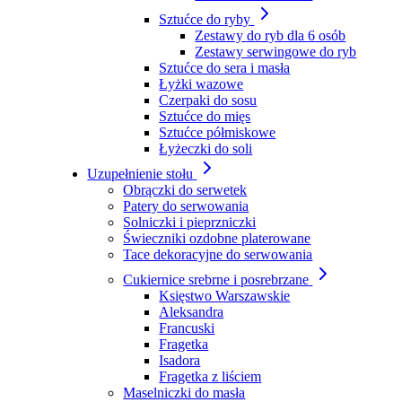
Sztućce do ryby
Zestawy do ryb dla 6 osób
Zestawy serwingowe do ryb
Sztućce do sera i masła
Łyżki wazowe
Czerpaki do sosu
Sztućce do mięs
Sztućce półmiskowe
Łyżeczki do soli
Uzupełnienie stołu
Obrączki do serwetek
Patery do serwowania
Solniczki i pieprzniczki
Świeczniki ozdobne platerowane
Tace dekoracyjne do serwowania
Cukiernice srebrne i posrebrzane
Księstwo Warszawskie
Aleksandra
Francuski
Fragetka
Isadora
Fragetka z liściem
Maselniczki do masła