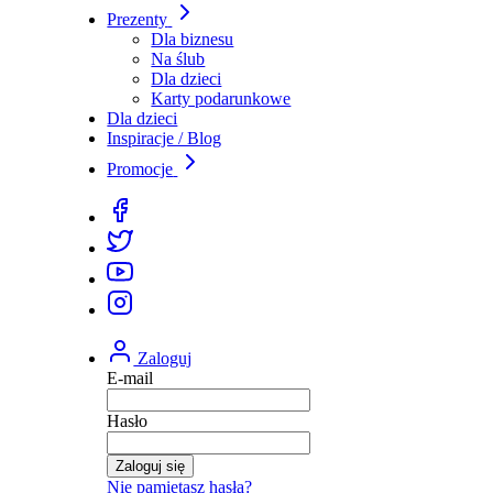
Prezenty
Dla biznesu
Na ślub
Dla dzieci
Karty podarunkowe
Dla dzieci
Inspiracje / Blog
Promocje
Zaloguj
E-mail
Hasło
Zaloguj się
Nie pamiętasz hasła?