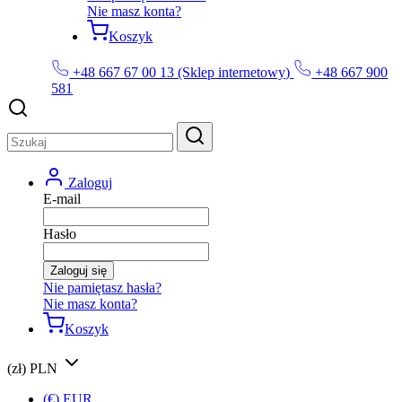
Nie masz konta?
Koszyk
+48 667 67 00 13 (Sklep internetowy)
+48 667 900
581
Zaloguj
E-mail
Hasło
Zaloguj się
Nie pamiętasz hasła?
Nie masz konta?
Koszyk
(zł) PLN
(€) EUR