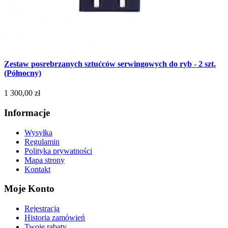
Zestaw posrebrzanych sztućców serwingowych do ryb - 2 szt.
(Północny)
1 300,00 zł
Informacje
Wysyłka
Regulamin
Polityka prywatności
Mapa strony
Kontakt
Moje Konto
Rejestracja
Historia zamówień
Twoje rabaty