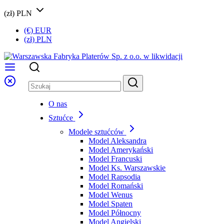
(zł) PLN
(€) EUR
(zł) PLN
O nas
Sztućce
Modele sztućców
Model Aleksandra
Model Amerykański
Model Francuski
Model Ks. Warszawskie
Model Rapsodia
Model Romański
Model Wenus
Model Spaten
Model Północny
Model Angielski