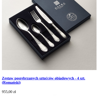
Zestaw posrebrzanych sztućców obiadowych - 4 szt.
(Romański)
955,00 zł