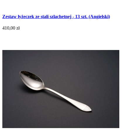
Zestaw łyżeczek ze stali szlachetnej - 13 szt. (Angielski)
410,00 zł