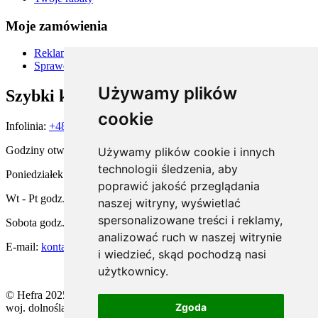
Moje zamówienia
Reklamacje i zwroty
Sprawdź status zamówienia
Używamy plików
Szybki kontakt
cookie
Infolinia:
+48 667 900 581
Godziny otwarcia:
Używamy plików cookie i innych
technologii śledzenia, aby
Poniedziałek godz. 15:00 - 19:00
poprawić jakość przeglądania
Wt - Pt godz. 11:00 - 19:00
naszej witryny, wyświetlać
spersonalizowane treści i reklamy,
Sobota godz. 10:00 - 14:00
analizować ruch w naszej witrynie
E-mail:
kontakt@hefra.pl
i wiedzieć, skąd pochodzą nasi
użytkownicy.
© Hefra 2025. All rights reserved | ul. Żeglarska 8, 59-220 Legnica,
Zgoda
woj. dolnośląskie