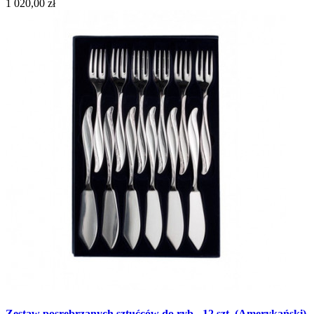
1 020,00 zł
Zestaw posrebrzanych sztućców do ryb - 12 szt. (Amerykański)