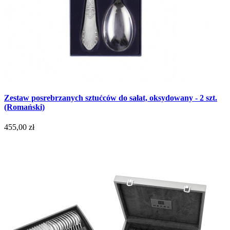
Zestaw posrebrzanych sztućców do sałat, oksydowany - 2 szt.
(Romański)
455,00 zł