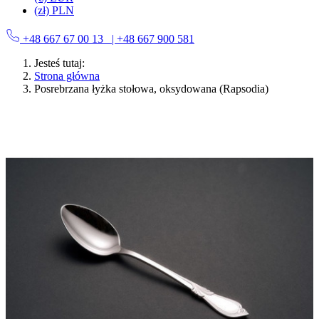
(zł) PLN
+48 667 67 00 13
| +48 667 900 581
Jesteś tutaj:
Strona główna
Posrebrzana łyżka stołowa, oksydowana (Rapsodia)