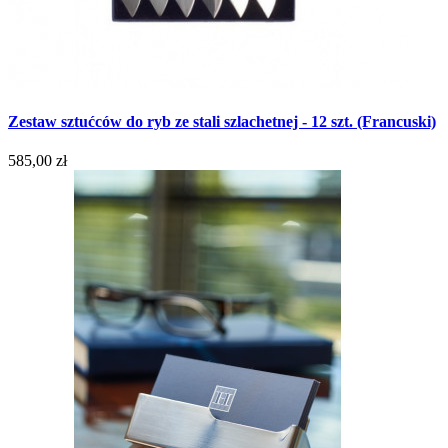
Zestaw sztućców do ryb ze stali szlachetnej - 12 szt. (Francuski)
585,00 zł