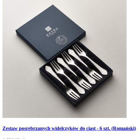
Zestaw posrebrzanych widelczyków do ciast - 6 szt. (Romański)