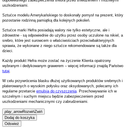
odpowiedniego zabezpieczenia srebra przed śniedzeniem i możliwymi
uszkodzeniami.
Sztućce modelu Amerykańskiego to doskonały pomysł na prezent, który
pozostanie rodzinną pamiątką dla kolejnych pokoleń.
Sztućce marki Hefra posiadają walory nie tylko estetyczne, ale i
zdrowotne - są odpowiednie do użytku przez osoby uczulone na nikiel, a
srebro, które jest surowcem o właściwościach przeciwbakteryjnych
sprawia, że wykonane z niego sztućce rekomendowane są także dla
dzieci.
Każdy produkt Hefra może zostać na życzenie Klienta opatrzony
wybranym i dedykowanym grawerem – więcej informacji znajdą Państwo
tutaj
.
W celu przywrócenia blasku dłużej użytkowanych produktów srebrnych i
platerowanych o wysokim połysku oraz oksydowanych, polecamy ich
regularne przetarcie
emulsją do czyszczenia
. Przechowywanie ich w
szczelnym i suchym miejscu będzie zabezpieczeniem przed
uszkodzeniami mechanicznymi czy zabrudzeniami.
play_arrow
Rozwiń
Zwiń
Dodaj do koszyka