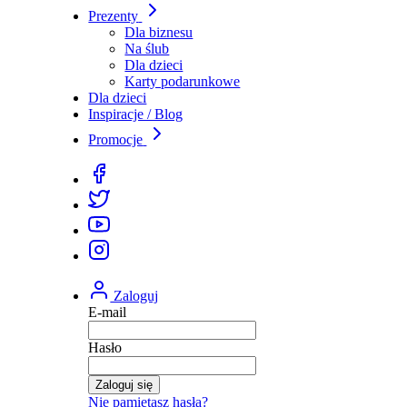
Prezenty
Dla biznesu
Na ślub
Dla dzieci
Karty podarunkowe
Dla dzieci
Inspiracje / Blog
Promocje
Zaloguj
E-mail
Hasło
Zaloguj się
Nie pamiętasz hasła?