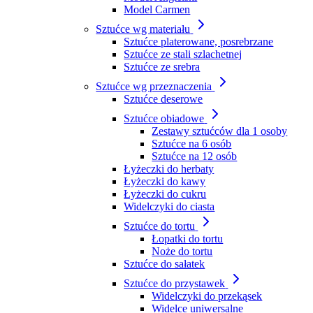
Model Carmen
Sztućce wg materiału
Sztućce platerowane, posrebrzane
Sztućce ze stali szlachetnej
Sztućce ze srebra
Sztućce wg przeznaczenia
Sztućce deserowe
Sztućce obiadowe
Zestawy sztućców dla 1 osoby
Sztućce na 6 osób
Sztućce na 12 osób
Łyżeczki do herbaty
Łyżeczki do kawy
Łyżeczki do cukru
Widelczyki do ciasta
Sztućce do tortu
Łopatki do tortu
Noże do tortu
Sztućce do sałatek
Sztućce do przystawek
Widelczyki do przekąsek
Widelce uniwersalne