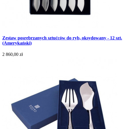
Zestaw posrebrzanych sztućców do ryb, oksydowany - 12 szt.
(Amerykański)
2 860,00 zł