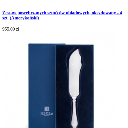
Zestaw posrebrzanych sztućców obiadowych, oksydowany - 4
szt. (Amerykański)
955,00 zł