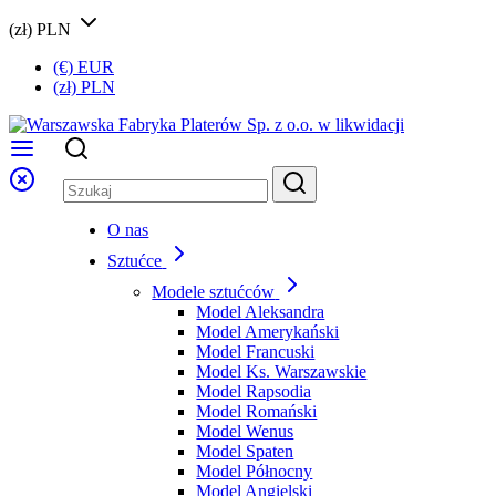
(zł) PLN
(€) EUR
(zł) PLN
O nas
Sztućce
Modele sztućców
Model Aleksandra
Model Amerykański
Model Francuski
Model Ks. Warszawskie
Model Rapsodia
Model Romański
Model Wenus
Model Spaten
Model Północny
Model Angielski