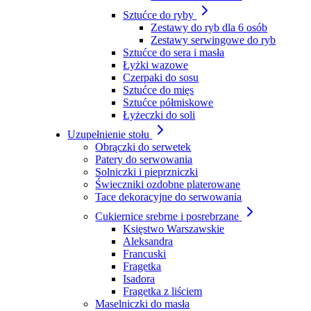
Sztućce do ryby
Zestawy do ryb dla 6 osób
Zestawy serwingowe do ryb
Sztućce do sera i masła
Łyżki wazowe
Czerpaki do sosu
Sztućce do mięs
Sztućce półmiskowe
Łyżeczki do soli
Uzupełnienie stołu
Obrączki do serwetek
Patery do serwowania
Solniczki i pieprzniczki
Świeczniki ozdobne platerowane
Tace dekoracyjne do serwowania
Cukiernice srebrne i posrebrzane
Księstwo Warszawskie
Aleksandra
Francuski
Fragetka
Isadora
Fragetka z liściem
Maselniczki do masła