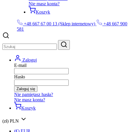
Nie masz konta?
Koszyk
+48 667 67 00 13 (Sklep internetowy)
+48 667 900
581
Zaloguj
E-mail
Hasło
Zaloguj się
Nie pamiętasz hasła?
Nie masz konta?
Koszyk
(zł) PLN
(€) EUR