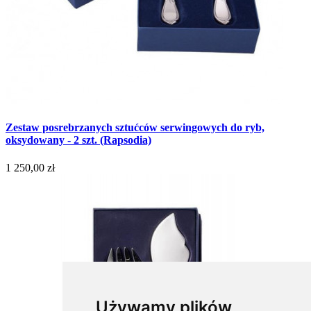
Zestaw posrebrzanych sztućców serwingowych do ryb,
oksydowany - 2 szt. (Rapsodia)
1 250,00 zł
Używamy plików