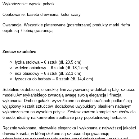
Wykończenie: wysoki połysk
Opakowanie: kaseta drewniana, kolor szary
Gwarancja: Wszystkie platerowane (posrebrzane) produkty marki Hefra
objęte są 7-letnią gwarancją.
Zestaw sztućców:
łyżka stołowa – 6 sztuk (dł. 20,5 cm)
widelec obiadowy – 6 sztuk (dł. 18,1 cm)
nóż obiadowy – 6 sztuk (dł. 22,1 cm)
łyżeczka do herbaty – 6 sztuk (dł. 14,4 cm)
Subtelnie ozdobione, o smukłej linii zarysowanej w delikatną falę, sztućce
modelu Amerykańskiego zwracają uwagę swoją elegancją i finezją
wykonania. Drobne gałązki wyrzeźbione na dwóch krańcach podkreślają
wyjątkowy kształt sztućców, dodatkowo uwypuklony blaskiem nadanym
wykończeniem na wysokim połysk. Zestaw zawiera komplet sztućców dla
6 osób, idealny na kameralne spotkanie przy popołudniowej herbacie.
Ręcznie wykonana, niezwykle elegancka i wykonana z najwyższej jakości
drewna kaseta, w której ułożone są sztućce daje gwarancję