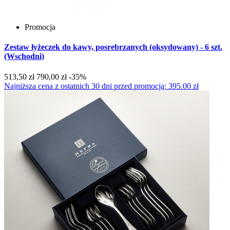
Promocja
Zestaw łyżeczek do kawy, posrebrzanych (oksydowany) - 6 szt.
(Wschodni)
513,50 zł
790,00 zł
-35%
Najniższa cena z ostatnich 30 dni przed promocją: 395.00 zł