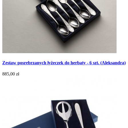
Zestaw posrebrzanych łyżeczek do herbaty - 6 szt. (Aleksandra)
885,00 zł