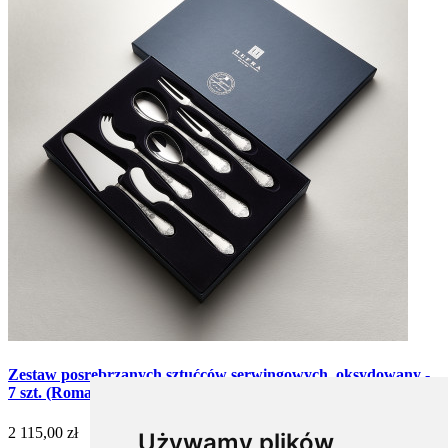
Zestaw posrebrzanych sztućców serwingowych, oksydowany -
7 szt. (Romański)
2 115,00 zł
Używamy plików