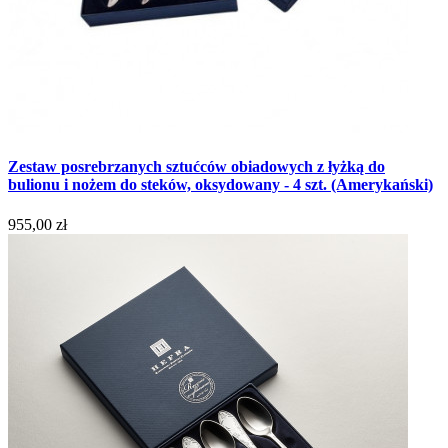
Zestaw posrebrzanych sztućców obiadowych z łyżką do
bulionu i nożem do steków, oksydowany - 4 szt. (Amerykański)
955,00 zł