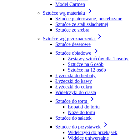
Model Carmen
Sztućce wg materiału
Sztućce platerowane, posrebrzane
Sztućce ze stali szlachetnej
Sztućce ze srebra
Sztućce wg przeznaczenia
Sztućce deserowe
Sztućce obiadowe
Zestawy sztućców dla 1 osoby
Sztućce na 6 osób
Sztućce na 12 osób
Łyżeczki do herbaty
Łyżeczki do kawy
Łyżeczki do cukru
Widelczyki do ciasta
Sztućce do tortu
Łopatki do tortu
Noże do tortu
Sztućce do sałatek
Sztućce do przystawek
Widelczyki do przekąsek
Widelce uniwersalne