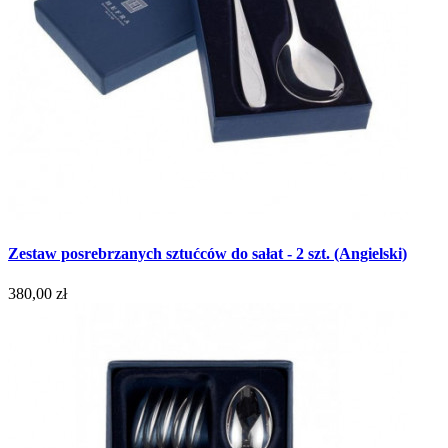
Zestaw posrebrzanych sztućców do sałat - 2 szt. (Angielski)
380,00 zł