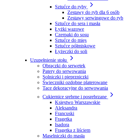
Sztućce do ryby
Zestawy do ryb dla 6 osób
Zestawy serwingowe do ryb
Sztućce do sera i masła
Łyżki wazowe
Czerpaki do sosu
Sztućce do mięs
Sztućce półmiskowe
Łyżeczki do soli
Uzupełnienie stołu
Obrączki do serwetek
Patery do serwowania
Solniczki i pieprzniczki
Świeczniki ozdobne platerowane
Tace dekoracyjne do serwowania
Cukiernice srebrne i posrebrzane
Księstwo Warszawskie
Aleksandra
Francuski
Fragetka
Isadora
Fragetka z liściem
Maselniczki do masła