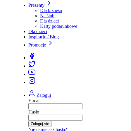
Prezenty
Dla biznesu
Na ślub
Dla dzieci
Karty podarunkowe
Dla dzieci
Inspiracje / Blog
Promocje
Zaloguj
E-mail
Hasło
Zaloguj się
Nie pamiętasz hasła?