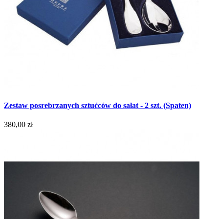
Zestaw posrebrzanych sztućców do sałat - 2 szt. (Spaten)
380,00 zł