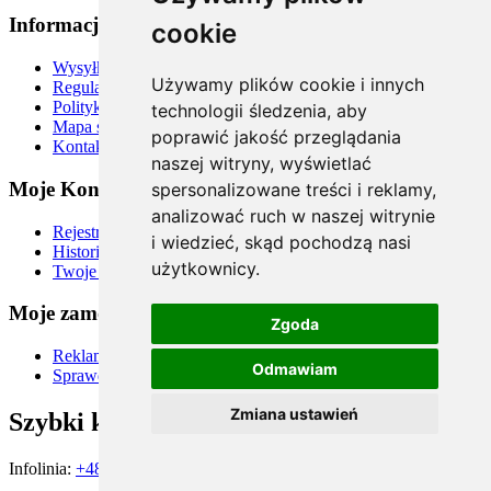
Informacje
cookie
Wysyłka
Używamy plików cookie i innych
Regulamin
Polityka prywatności
technologii śledzenia, aby
Mapa strony
poprawić jakość przeglądania
Kontakt
naszej witryny, wyświetlać
Moje Konto
spersonalizowane treści i reklamy,
analizować ruch w naszej witrynie
Rejestracja
i wiedzieć, skąd pochodzą nasi
Historia zamówień
użytkownicy.
Twoje rabaty
Moje zamówienia
Zgoda
Reklamacje i zwroty
Odmawiam
Sprawdź status zamówienia
Zmiana ustawień
Szybki kontakt
Infolinia:
+48 667 900 581