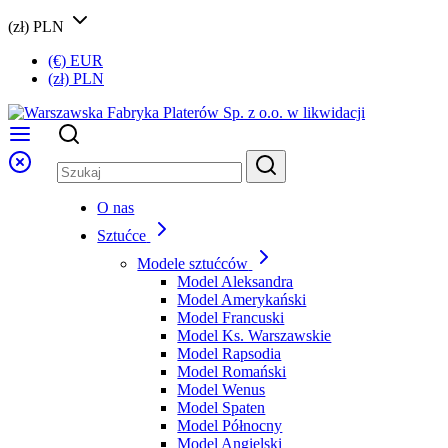
(zł) PLN
(€) EUR
(zł) PLN
O nas
Sztućce
Modele sztućców
Model Aleksandra
Model Amerykański
Model Francuski
Model Ks. Warszawskie
Model Rapsodia
Model Romański
Model Wenus
Model Spaten
Model Północny
Model Angielski