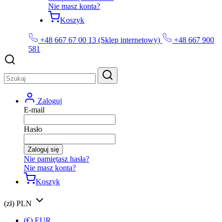
Nie masz konta?
Koszyk
+48 667 67 00 13 (Sklep internetowy)
+48 667 900
581
Zaloguj
E-mail
Hasło
Zaloguj się
Nie pamiętasz hasła?
Nie masz konta?
Koszyk
(zł) PLN
(€) EUR