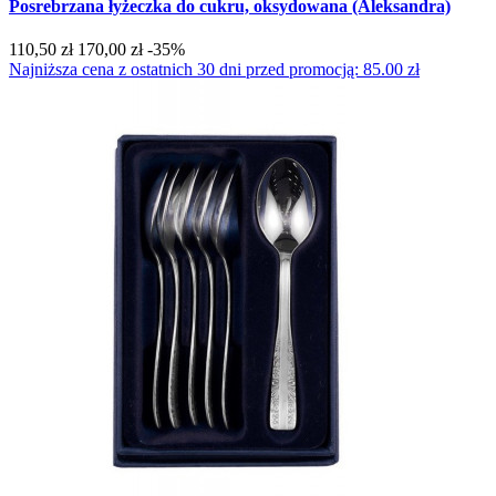
Posrebrzana łyżeczka do cukru, oksydowana (Aleksandra)
110,50 zł
170,00 zł
-35%
Najniższa cena z ostatnich 30 dni przed promocją: 85.00 zł